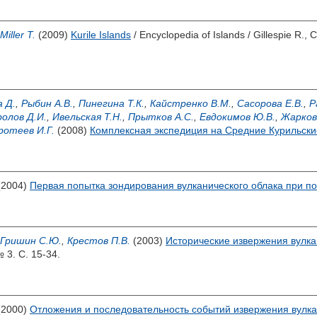
Miller T.
(2009)
Kurile Islands
/ Encyclopedia of Islands /
Gillespie R.
,
C
 Д.
,
Рыбин А.В.
,
Пинегина Т.К.
,
Кайстренко В.М.
,
Сасорова Е.В.
,
Р
олов Д.И.
,
Ивельская Т.Н.
,
Прытков А.С.
,
Евдокимов Ю.В.
,
Жарков 
ротеев И.Г.
(2008)
Комплексная экспедиция на Средние Курильские о
(2004)
Первая попытка зондирования вулканического облака при п
Гришин С.Ю.
,
Крестов П.В.
(2003)
Исторические извержения вулка
 3. С. 15-34.
(2000)
Отложения и последовательность событий извержения вулка