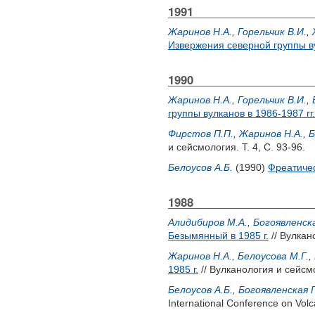
1991
Жаринов Н.А.
,
Горельчик В.И.
,
Извержения северной группы ву
1990
Жаринов Н.А.
,
Горельчик В.И.
,
группы вулканов в 1986-1987 гг.
Фирстов П.П.
,
Жаринов Н.А.
,
Б
и сейсмология. Т. 4, С. 93-96.
Белоусов А.Б.
(1990)
Фреатичес
1988
Алидибиров М.А.
,
Богоявленска
Безымянный в 1985 г.
// Вулкан
Жаринов Н.А.
,
Белоусова М.Г.
,
1985 г.
// Вулканология и сейсмо
Белоусов А.Б.
,
Богоявленская Г
International Conference on Vo