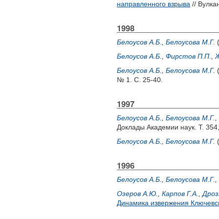
направленного взрыва
// Вулка
1998
Белоусов А.Б.
,
Белоусова М.Г.
Белоусов А.Б.
,
Фирстов П.П.
,
Ж
Белоусов А.Б.
,
Белоусова М.Г.
№ 1. С. 25-40.
1997
Белоусов А.Б.
,
Белоусова М.Г.
,
Доклады Академии наук. Т. 354,
Белоусов А.Б.
,
Белоусова М.Г.
1996
Белоусов А.Б.
,
Белоусова М.Г.
,
Озеров А.Ю.
,
Карпов Г.А.
,
Дроз
Динамика извержения Ключевско