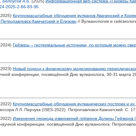
,
Белоусов А.Б.
(2025)
Информационная веб-система «Гейзеры Ка
24-2025-2-66-83-95
.
(2025)
Крупномасштабные обрушения вулканов Авачинский и Корякс
 Петропавловск-Камчатский и Елизово
// Вулканология и сейсмологи
(2024)
Гейзеры – геотермальные источники, по которым можно све
(2023)
Новый подход к физическому моделированию периодическог
чной конференции, посвящённой Дню вулканолога, 30-31 марта 202
(2022)
Крупномасштабные обрушения вулканических построек и их
ссора Л.Л. Перчука (ISES-2022). Петропавловск-Камчатский. С. 17
(2022)
Изменения периода извержений гейзеров Долины Гейзеров (
аучной конференции, посвящённой Дню вулканолога. Петропавловск