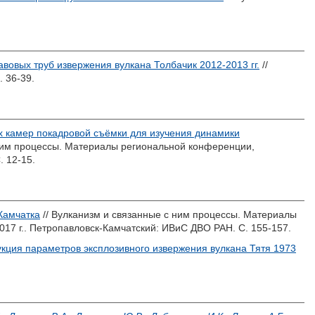
овых труб извержения вулкана Толбачик 2012-2013 гг.
//
 36-39.
х камер покадровой съёмки для изучения динамики
 ним процессы. Материалы региональной конференции,
. 12-15.
Камчатка
// Вулканизм и связанные с ним процессы. Материалы
17 г.. Петропавловск-Камчатский: ИВиС ДВО РАН. С. 155-157.
кция параметров эксплозивного извержения вулкана Тятя 1973