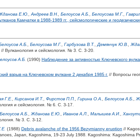
Жданова Е.Ю.
,
Андреев В.Н.
,
Белоусов А.Б.
,
Белоусова М.Г.
,
Гаврил
лканов Камчатки в 1988-1989 гг., сейсмологические и геодезическ
Белоусов А.Б.
,
Белоусова М.Г.
,
Гарбузова В.Т.
,
Демянчук Ю.В.
,
Жда
// Вулканология и сейсмология. № 3. С. 3-20.
елоусов А.Б.
(1990)
Наблюдение за активностью Ключевского вулка
кий взрыв на Ключевском вулкане 2 декабря 1985 г.
// Вопросы гео
я Г.Е.
,
Кирсанов И.Т.
,
Фирстов П.П.
,
Гирина О.А.
,
Белоусов А.Б.
,
Ж
ология и сейсмология. № 6. С. 3-17.
Белоусов А.Б.
,
Жданова Е.Ю.
,
Иванов А.Л.
,
Малышев А.И.
,
Ханзути
логия. № 3. С. 3-12.
.Е.
(1988)
Debris avalanche of the 1956 Bezymianny eruption
// Kagos
lcanoes, Japan, Kagoshima, 19-23 July 1988. Kagoshima: Kagoshima Pr