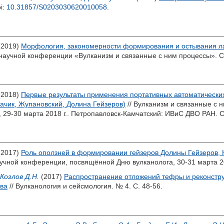
i:
10.31857/S0203030620010058
.
(2019)
Морфология, закономерности формирования и остывания лав
научной конференции «Вулканизм и связанные с ним процессы». С.
(2018)
Первые результаты применения портативных автоматически
ачик, Жупановский, Долина Гейзеров)
// Вулканизм и связанные с
29-30 марта 2018 г.. Петропавловск-Камчатский: ИВиС ДВО РАН. С
(2017)
Роль оползней в формировании гейзеров Долины Гейзеров, 
учной конференции, посвящённой Дню вулканолога, 30-31 марта 20
Козлов Д.Н.
(2017)
Распространение отложений тефры и реконстру
ова
// Вулканология и сейсмология. № 4. С. 48-56.