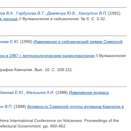
ов В.А.
,
Гарбузова В.Т.
,
Демянчук Ю.В.
,
Ханзутин В.П.
(1991)
ие данные
// Вулканология и сейсмология. № 6. С. 3-32.
нова Е.Ю.
(1990)
Извержения и сейсмический режим Северной
на в 1987 г. метеорологическим радиолокатором
// Вулканология
графии Камчатки. Вып. 10. С. 108-111.
данова Е.Ю.
,
Малышев А.И.
(1988)
Извержение вулкана
н В.П.
(1988)
Активность Северной группы вулканов Камчатки в
hima International Conference on Volcanoes: Proceedings of the
efectural Government. pp. 460-462.