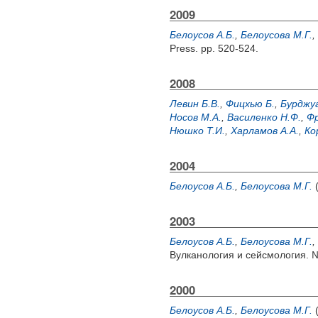
2009
Белоусов А.Б.
,
Белоусова М.Г.
,
Press. pp. 520-524.
2008
Левин Б.В.
,
Фицхью Б.
,
Бурджуа
Носов М.А.
,
Василенко Н.Ф.
,
Фр
Нюшко Т.И.
,
Харламов А.А.
,
Ко
2004
Белоусов А.Б.
,
Белоусова М.Г.
2003
Белоусов А.Б.
,
Белоусова М.Г.
,
Вулканология и сейсмология. №
2000
Белоусов А.Б.
,
Белоусова М.Г.