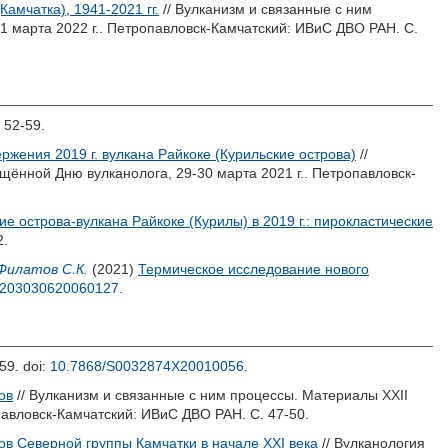
амчатка), 1941-2021 гг.
// Вулканизм и связанные с ним
 марта 2022 г.. Петропавловск-Камчатский: ИВиС ДВО РАН. С.
 52-59.
жения 2019 г. вулкана Райкоке (Курильские острова)
//
ённой Дню вулканолога, 29-30 марта 2021 г.. Петропавловск-
е острова-вулкана Райкоке (Курилы) в 2019 г.: пирокластические
2.
Филатов С.К.
(2021)
Термическое исследование нового
0203030620060127
.
-59.
doi:
10.7868/S0032874X20010056
.
ов
// Вулканизм и связанные с ним процессы. Материалы XXII
авловск-Камчатский: ИВиС ДВО РАН. С. 47-50.
ов Северной группы Камчатки в начале XXІ века
// Вулканология