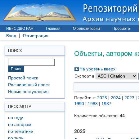
ИВиС ДВО РАН
Главная
О репозитории
Просмотр
Вход
Регистрация
Объекты, автором к
ПОИСК
На уровень вверх
Экспорт в
Простой поиск
Расширенный поиск
Новые поступления
Перейти к:
2025
|
2024
|
2023
|
1990
|
1988
|
1987
ПРОСМОТР
Количество объектов:
44
.
по году
по авторам
2025
по тематике
по типу