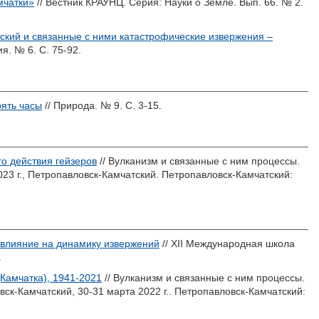
мчатки»
// Вестник КРАУНЦ. Серия: Науки о Земле. Вып. 66. № 2.
кий и связанные с ними катастрофические извержения –
я. № 6. С. 75-92.
рять часы
// Природа. № 9. С. 3-15.
о действия гейзеров
// Вулканизм и связанные с ним процессы.
3 г., Петропавловск-Камчатский. Петропавловск-Камчатский:
 влияние на динамику извержений
// XII Международная школа
.
Камчатка), 1941-2021
// Вулканизм и связанные с ним процессы.
-Камчатский, 30-31 марта 2022 г.. Петропавловск-Камчатский: