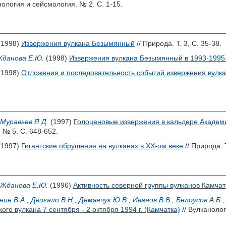
нология и сейсмология. № 2. С. 1-15.
(1998)
Извержения вулкана Безымянный
// Природа. Т. 3, С. 35-38.
данова Е.Ю.
(1998)
Извержения вулкана Безымянный в 1993-1995 г
(1998)
Отложения и последовательность событий извержения вулка
Муравьев Я.Д.
(1997)
Голоценовые извержения в кальдере Академи
 № 5. С. 648-652.
(1997)
Гигантские обрушения на вулканах в XX-ом веке
// Природа. Т
Жданова Е.Ю.
(1996)
Активность северной группы вулканов Камчатк
нин В.А.
,
Двигало В.Н.
,
Демянчук Ю.В.
,
Иванов В.В.
,
Белоусов А.Б.
го вулкана 7 сентября - 2 октября 1994 г. (Камчатка)
// Вулканолог