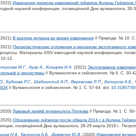
(2022)
Изменения периода извержений гейзеров Долины Гейзеров (К
одной научной конференции, посвящённой Дню вулканолога, 30-31
(2021)
В кратере вулкана во время извержения
// Природа. № 10. С.
(2021)
Пирокластические отложения и механизм эксплозивного извер
процессы. Материалы XXIV ежегодной научной конференции, посвящ
10-13.
елоусова М.Г.
,
Ауэр A.
,
Koзырев И.А.
(2021)
Эксплозивное извержени
а рельеф и экосистемы
// Вулканология и сейсмология. № 6. С. 30-4
Ю.
,
Бубнова Р.С.
,
Шаблинский А.П.
,
Вергасова Л.П.
,
Белоусов А.Б.
,
аSO4
// Вулканология и сейсмология. № 1. С. 57-64.
doi:
10.31857/S
(2020)
Лавовый дрейф вулканолога Попкова
// Природа. № 1. С. 50
(2020)
Образование гейзеров после обвала 2014 г. в Долине Гейзер
енции, посвящённой Дню вулканолога, 28-29 марта 2019 г.. Петроп
инов Н.А.
,
Белоусов А.Б.
,
Демянчук Ю.В.
(2020)
Извержения вулкан