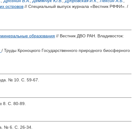
.
,
Дрознин В.А.
,
Демянчук Ю.В.
,
Дубровская И.К.
,
Лексин А.Б.
,
их островов
// Специальный выпуск журнала «Вестник РФФИ». /
е минеральные образования
// Вестник ДВО РАН. Владивосток:
?
/ Труды Кроноцкого Государственного природного биосферного
да. № 10. С. 59-67.
 8. С. 80-89.
. № 6. С. 26-34.