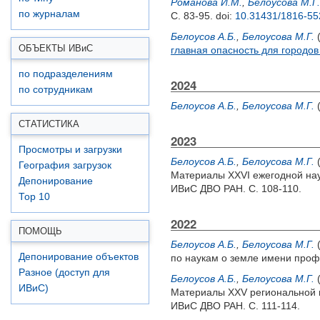
Романова И.М.
,
Белоусова М.Г.
по журналам
С. 83-95.
doi:
10.31431/1816-55
Белоусов А.Б.
,
Белоусова М.Г.
ОБЪЕКТЫ ИВ
и
С
главная опасность для городов
по подразделениям
2024
по сотрудникам
Белоусов А.Б.
,
Белоусова М.Г.
СТАТИСТИКА
2023
Просмотры и загрузки
Белоусов А.Б.
,
Белоусова М.Г.
География загрузок
Материалы XXVI ежегодной нау
Депонирование
ИВиС ДВО РАН. С. 108-110.
Top 10
2022
ПОМОЩЬ
Белоусов А.Б.
,
Белоусова М.Г.
Депонирование объектов
по наукам о земле имени профе
Разное (доступ для
Белоусов А.Б.
,
Белоусова М.Г.
ИВиС)
Материалы XXV региональной н
ИВиС ДВО РАН. С. 111-114.