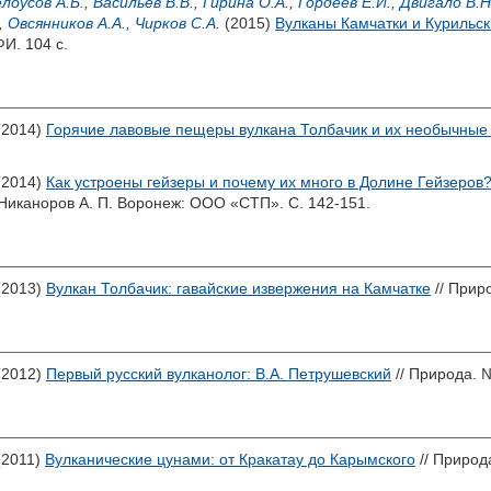
лоусов А.Б.
,
Васильев В.В.
,
Гирина О.А.
,
Гордеев Е.И.
,
Двигало В.Н
,
Овсянников А.А.
,
Чирков С.А.
(2015)
Вулканы Камчатки и Курильск
И. 104 с.
(2014)
Горячие лавовые пещеры вулкана Толбачик и их необычны
(2014)
Как устроены гейзеры и почему их много в Долине Гейзеров
Никаноров А. П.
Воронеж: ООО «СТП». С. 142-151.
(2013)
Вулкан Толбачик: гавайские извержения на Камчатке
// Приро
(2012)
Первый русский вулканолог: В.А. Петрушевский
// Природа. №
(2011)
Вулканические цунами: от Кракатау до Карымского
// Природа