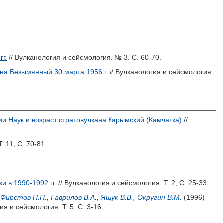
г.
// Вулканология и сейсмология. № 3. С. 60-70.
на Безымянный 30 марта 1956 г.
// Вулканология и сейсмология.
и Наук и возраст стратовулкана Карымский (Камчатка)
//
. 11, С. 70-81.
и в 1990-1992 гг.
// Вулканология и сейсмология. Т. 2, С. 25-33.
,
Фирстов П.П.
,
Гаврилов В.А.
,
Ящук В.В.
,
Округин В.М.
(1996)
ия и сейсмология. Т. 5, С. 3-16.