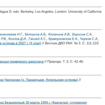
lague D.
eds. Berkeley, Los Angeles, London: University of California
азжигаева Н.Г.
,
Белоусов А.Б.
,
Копанина А.В.
,
Борисов С.А.
,
Р.В.
,
Козлов Д.И.
,
Ганзей К.С.
,
Кравчуновская Е.А.
,
Чирков С.А.
,
строва в 2007 г. (II этап)
// Вестник ДВО РАН. № 3. С. 111-123.
омощи привязного аэростата
// Природа. Т. 3, С. 42-46.
на Чикурачки (о. Парамушир, Курильские острова)
//
на Безымянный 30 марта 1956 г. (Камчатка): отложения