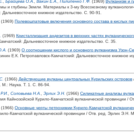
Е.
,
Брайцева О.А.
,
Вакин Е.А.
,
Пилипенко Г.Ф.
(1969)
Вулканизм и 
рмы и глубины Земли. Материалы к 3-му Всесоюзному вулканологи
 Дальневосточное книжное издательство. С. 90-91.
(1969)
Полевошпатовые включения основного состава в кислых пи
.
(1969)
Кристаллизация андезитов в верхних частях вулканическог
амчатский: Дальневосточное книжное издательство. С. 35.
.А.
(1969)
О соотношении кислого и основного вулканизма Узон-Се
инин Е.К.
Петропавловск-Камчатский: Дальневосточное книжное изд
С.
(1966)
Действующие вулканы центральных Курильских островов
.: Наука. Т. 1. С. 86-94.
Р.И.
,
Соловьева Н.А.
,
Эрлих Э.Н.
(1966)
Силикатные анализы вулка
мия Кайнозойской Курило-Камчатской вулканической провинции / От
(1966)
Основные черты петрохимии Курило-Камчатской вулканичес
рило-Камчатской вулканической провинции / Отв. ред.
Эрлих Э.Н.
М.