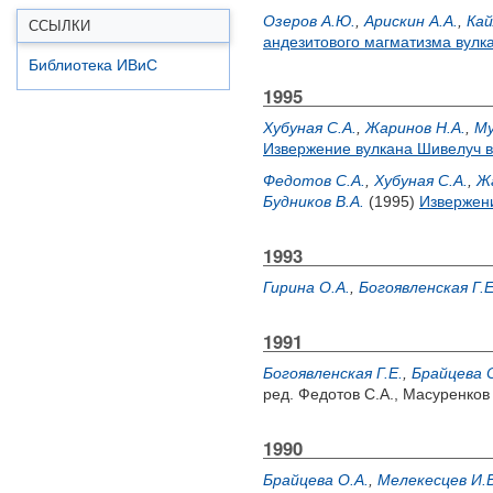
Озеров А.Ю.
,
Арискин A.A.
,
Кай
ССЫЛКИ
андезитового магматизма вулк
Библиотека ИВиС
1995
Хубуная С.А.
,
Жаринов Н.А.
,
Му
Извержение вулкана Шивелуч в 
Федотов С.А.
,
Хубуная С.А.
,
Ж
Будников В.А.
(1995)
Извержени
1993
Гирина О.А.
,
Богоявленская Г.Е
1991
Богоявленская Г.Е.
,
Брайцева О
ред.
Федотов С.А.
,
Масуренков
1990
Брайцева О.А.
,
Мелекесцев И.В