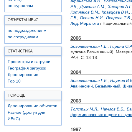
Афанасьев А.Н.
,
Богоявленская
по журналам
Р.В.
,
Дьякова А.М.
,
Захаров А.Г
Котляков В.М.
,
Кравцова В.И.
,
Г.Б.
,
Осокин Н.И.
,
Псарева Т.В.
ОБЪЕКТЫ ИВ
и
С
Лед. Мерзлота
/ Национальный 
по подразделениям
2006
по сотрудникам
Богоявленская Г.Е.
,
Гирина О.А
СТАТИСТИКА
вулкана Безымянный). Материа
РАН. С. 13-18.
Просмотры и загрузки
География загрузок
2004
Депонирование
Богоявленская Г.Е.
,
Наумов В.Б
Top 10
Авачинский, Безымянный, Шиве
ПОМОЩЬ
2003
Депонирование объектов
Толстых М.Л.
,
Наумов В.Б.
,
Ба
Разное (доступ для
формировавших андезиты вулк
ИВиС)
1997