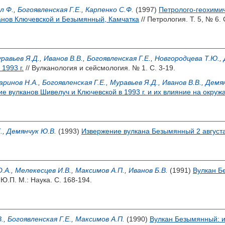
л Ф.
,
Богоявленская Г.Е.
,
Карпенко С.Ф.
(1997)
Петролого-геохимич
анов Ключевской и Безымянный, Камчатка
// Петрология. Т. 5, № 6. 
равьев Я.Д.
,
Иванов В.В.
,
Богоявленская Г.Е.
,
Новгородцева Т.Ю.
,
1993 г.
// Вулканология и сейсмология. № 1. С. 3-19.
аринов Н.А.
,
Богоявленская Г.Е.
,
Муравьев Я.Д.
,
Иванов В.В.
,
Демян
е вулканов Шивелуч и Ключевской в 1993 г. и их влияние на окру
.
,
Демянчук Ю.В.
(1993)
Извержение вулкана Безымянный 2 августа 
.А.
,
Мелекесцев И.В.
,
Максимов А.П.
,
Иванов Б.В.
(1991)
Вулкан Б
 Ю.П.
М.: Наука. С. 168-194.
.
,
Богоявленская Г.Е.
,
Максимов А.П.
(1990)
Вулкан Безымянный: и