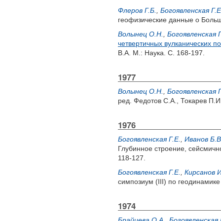
Флеров Г.Б.
,
Богоявленская Г.Е
геофизические данные о Больш
Волынец О.Н.
,
Богоявленская Г
четвертичных вулканических п
В.А.
М.: Наука. С. 168-197.
1977
Волынец О.Н.
,
Богоявленская Г
ред.
Федотов С.А.
,
Токарев П.И
1976
Богоявленская Г.Е.
,
Иванов Б.В
Глубинное строение, сейсмично
118-127.
Богоявленская Г.Е.
,
Кирсанов И
симпозиум (III) по геодинамике
1974
Брайцева О.А.
,
Богоявленская 