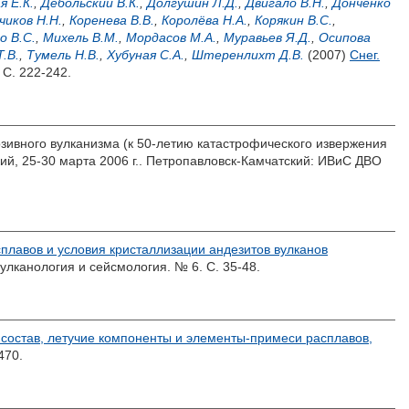
я Е.К.
,
Дебольский В.К.
,
Долгушин Л.Д.
,
Двигало В.Н.
,
Донченко
чиков Н.Н.
,
Коренева В.В.
,
Королёва Н.А.
,
Корякин В.С.
,
о В.С.
,
Михель В.М.
,
Мордасов М.А.
,
Муравьев Я.Д.
,
Осипова
.В.
,
Тумель Н.В.
,
Хубуная С.А.
,
Штеренлихт Д.В.
(2007)
Снег.
 С. 222-242.
зивного вулканизма (к 50-летию катастрофического извержения
й, 25-30 марта 2006 г.. Петропавловск-Камчатский: ИВиС ДВО
плавов и условия кристаллизации андезитов вулканов
Вулканология и сейсмология. № 6. С. 35-48.
состав, летучие компоненты и элементы-примеси расплавов,
470.