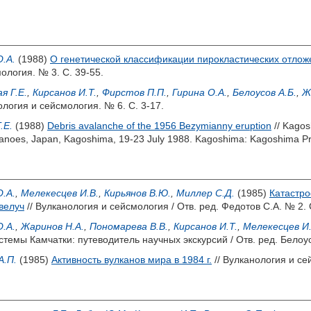
.А.
(1988)
О генетической классификации пирокластических отлож
ология. № 3. С. 39-55.
я Г.Е.
,
Кирсанов И.Т.
,
Фирстов П.П.
,
Гирина О.А.
,
Белоусов А.Б.
,
Ж
ология и сейсмология. № 6. С. 3-17.
.Е.
(1988)
Debris avalanche of the 1956 Bezymianny eruption
// Kagos
lcanoes, Japan, Kagoshima, 19-23 July 1988. Kagoshima: Kagoshima Pr
.А.
,
Мелекесцев И.В.
,
Кирьянов В.Ю.
,
Миллер С.Д.
(1985)
Катастро
велуч
// Вулканология и сейсмология / Отв. ред.
Федотов С.А.
№ 2. С
.А.
,
Жаринов Н.А.
,
Пономарева В.В.
,
Кирсанов И.Т.
,
Мелекесцев И.
темы Камчатки: путеводитель научных экскурсий / Отв. ред.
Белоус
А.П.
(1985)
Активность вулканов мира в 1984 г.
// Вулканология и се