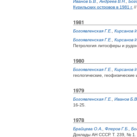
Иванов Б.В.
,
Андреев В.Н.
,
Бог
Курильских островов в 1981 г.
//
1981
Богоявленская Г.Е.
,
Кирсанов И
Богоявленская Г.Е.
,
Кирсанов И
Петрология литосферы и рудоно
1980
Богоявленская Г.Е.
,
Кирсанов И
геологические, геофизические 
1979
Богоявленская Г.Е.
,
Иванов Б.В
16-25.
1978
Брайцева О.А.
,
Флеров Г.Б.
,
Бо
Доклады АН СССР. Т. 239, № 1. 