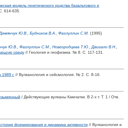
еская модель генетического родства базальтового и
С. 614-635.
Демянчук Ю.В.
,
Будников В.А.
,
Фазлуллин С.М.
(1995)
чук Ю.В.
,
Фазлуллин С.М.
,
Новгородцева Т.Ю.
,
Двигало В.Н.
,
жающую среду
// Геология и геофизика. № 8. С. 117-131.
1989 г.
// Вулканология и сейсмология. № 2. С. 8-16.
езымянный
/ Действующие вулканы Камчатки. В 2-х т. Т. 1 / Отв.
стория формирования и динамика активности
// Вулканология и