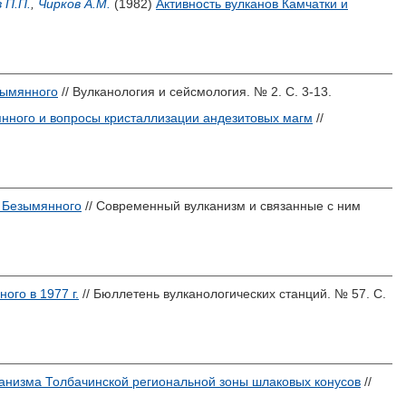
 П.П.
,
Чирков А.М.
(1982)
Активность вулканов Камчатки и
зымянного
// Вулканология и сейсмология. № 2. С. 3-13.
нного и вопросы кристаллизации андезитовых магм
//
а Безымянного
// Современный вулканизм и связанные с ним
ого в 1977 г.
// Бюллетень вулканологических станций. № 57. С.
анизма Толбачинской региональной зоны шлаковых конусов
//