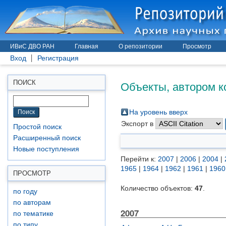
ИВиС ДВО РАН
Главная
О репозитории
Просмотр
Вход
Регистрация
Объекты, автором к
ПОИСК
На уровень вверх
Экспорт в
Простой поиск
Расширенный поиск
Новые поступления
Перейти к:
2007
|
2006
|
2004
|
1965
|
1964
|
1962
|
1961
|
1960
ПРОСМОТР
Количество объектов:
47
.
по году
по авторам
2007
по тематике
по типу