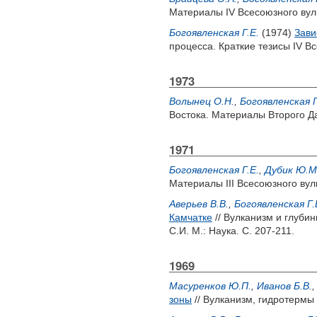
Материалы IV Всесоюзного вул
Богоявленская Г.Е.
(1974)
Зави
процесса. Краткие тезисы IV В
1973
Волынец О.Н.
,
Богоявленская Г
Востока. Материалы Второго Д
1971
Богоявленская Г.Е.
,
Дубик Ю.М
Материалы III Всесоюзного вулк
Аверьев В.В.
,
Богоявленская Г.
Камчатке
// Вулканизм и глубин
С.И.
М.: Наука. С. 207-211.
1969
Масуренков Ю.П.
,
Иванов Б.В.
зоны
// Вулканизм, гидротермы