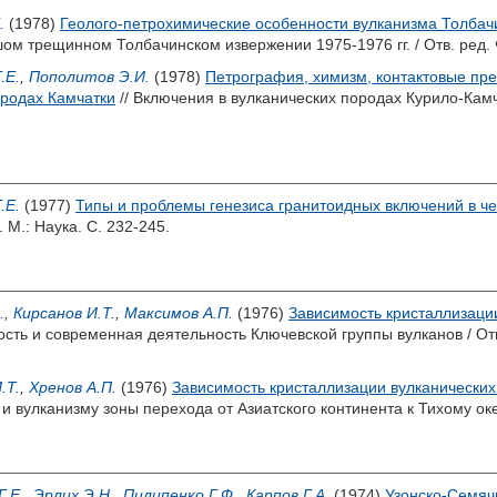
.
(1978)
Геолого-петрохимические особенности вулканизма Толбач
ом трещинном Толбачинском извержении 1975-1976 гг. / Отв. ред.
.Е.
,
Пополитов Э.И.
(1978)
Петрография, химизм, контактовые пр
ородах Камчатки
// Включения в вулканических породах Курило-Камч
.Е.
(1977)
Типы и проблемы генезиса гранитоидных включений в че
.
М.: Наука. С. 232-245.
.
,
Кирсанов И.Т.
,
Максимов А.П.
(1976)
Зависимость кристаллизаци
сть и современная деятельность Ключевской группы вулканов / От
.Т.
,
Хренов А.П.
(1976)
Зависимость кристаллизации вулканически
 и вулканизму зоны перехода от Азиатского континента к Тихому ок
Г.Е.
,
Эрлих Э.Н.
,
Пилипенко Г.Ф.
,
Карпов Г.А.
(1974)
Узонско-Семяч