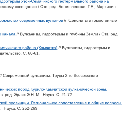
гидротермы Узон-Семячикского геотермального района на
ческому совещанию / Отв. ред.
Богоявленская Г.Е.
,
Мархинин
рокластах современных вулканов
// Ксенолиты и гомеогенные
о канала
// Вулканизм, гидротермы и глубины Земли / Отв. ред.
мячикского района (Камчатка)
// Вулканизм, гидротермы и
ательство. С. 60-61.
// Современный вулканизм. Труды 2-го Всесоюзного
нических пород Курило-Камчатской вулканической зоны.
в. ред.
Эрлих Э.Н.
М.: Наука. С. 21-72.
кой провинции. Региональное сопоставление и общие вопросы.
: Наука. С. 252-269.