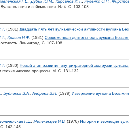
оявленская Г.Е.
,
Дубик Ю.М.
,
Кирсанов И.Т.
,
Руленко О.П.
,
Фирстов
 Вулканология и сейсмология. № 4. С. 103-108.
.Т.
(1981)
Двадцать пять лет вулканической активности вулкана Бе
.Т.
,
Красов Н.Ф.
(1981)
Современная деятельность вулкана Безымя
стность. Ленинград. С. 107-108.
.Т.
(1980)
Новый этап развития внутрикратерной экструзии вулкан
и геохимические процессы. М. С. 131-132.
.
,
Будников В.А.
,
Андреев В.Н.
(1979)
Извержение вулкана Безымянн
гоявленская Г.Е.
,
Мелекесцев И.В.
(1978)
История и эволюция вулк
С. 142-145.