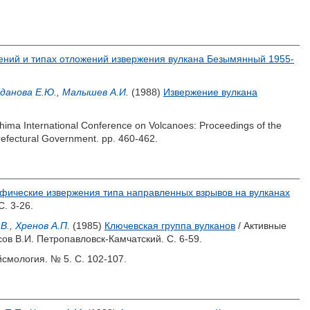
ений и типах отложений извержения вулкана Безымянный 1955-
данова Е.Ю.
,
Малышев А.И.
(1988)
Извержение вулкана
hima International Conference on Volcanoes: Proceedings of the
efectural Government. pp. 460-462.
фические извержения типа направленных взрывов на вулканах
. 3-26.
В.
,
Хренов А.П.
(1985)
Ключевская группа вулканов
/ Активные
ов В.И.
Петропавловск-Камчатский. С. 6-59.
йсмология. № 5. С. 102-107.