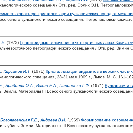
канологического совещания / Отв. ред.
Эрлих Э.Н.
Петропавловск-К
симость характера кристаллизации вулканических пород от механ
сесоюзного вулканологического совещания. Петропавловск-Камчатск
.Е.
(1973)
Гранитоидные включения в четвертичных лавах Камчатк
альневосточного петрографического совещания / Отв. ред.
Зимин С
.
,
Кирсанов И.Т.
(1971)
Кристаллизация андезитов в верхних частях
анологического совещания, 28-31 мая 1969 г., Львов. М. С. 161-16
Е.
,
Брайцева О.А.
,
Вакин Е.А.
,
Пилипенко Г.Ф.
(1971)
Вулканизм и 
ы Земли. Материалы III Всесоюзного вулканологического совещания,
,
Богоявленская Г.Е.
,
Андреев В.И.
(1969)
Формирование современны
 и глубины Земли. Материалы к III Всесоюзному вулканологическом