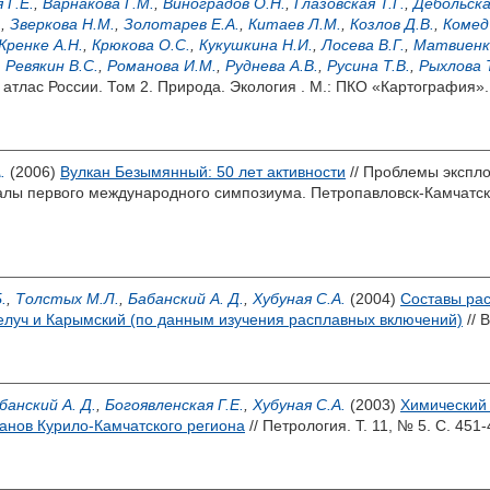
 Г.Е.
,
Варнакова Г.М.
,
Виноградов О.Н.
,
Глазовская Т.Г.
,
Дебольска
.
,
Зверкова Н.М.
,
Золотарев Е.А.
,
Китаев Л.М.
,
Козлов Д.В.
,
Комед
Кренке А.Н.
,
Крюкова О.С.
,
Кукушкина Н.И.
,
Лосева В.Г.
,
Матвиенк
,
Ревякин В.С.
,
Романова И.М.
,
Руднева А.В.
,
Русина Т.В.
,
Рыхлова Т
атлас России. Том 2. Природа. Экология . М.: ПКО «Картография».
.
(2006)
Вулкан Безымянный: 50 лет активности
// Проблемы экспло
лы первого международного симпозиума. Петропавловск-Камчатски
.
,
Толстых М.Л.
,
Бабанский А. Д.
,
Хубуная С.А.
(2004)
Составы рас
луч и Карымский (по данным изучения расплавных включений)
// 
банский А. Д.
,
Богоявленская Г.Е.
,
Хубуная С.А.
(2003)
Химический 
анов Курило-Камчатского региона
// Петрология. Т. 11, № 5. С. 451-