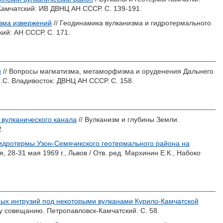
амчатский: ИВ ДВНЦ АН СССР. С. 139-191.
изма извержений
// Геодинамика вулканизма и гидротермального
ий: АН СССР. С. 171.
и
// Вопросы магматизма, метаморфизма и оруденения Дальнего
.С.
Владивосток: ДВНЦ АН СССР. С. 158.
 вулканического канала
// Вулканизм и глубины Земли.
2.
гидротермы Узон-Семячикского геотермального района на
 28-31 мая 1969 г., Львов / Отв. ред.
Мархинин Е.К.
,
Набоко
х интрузий под некоторыми вулканами Курило-Камчатской
у совещанию. Петропавловск-Камчатский. С. 58.