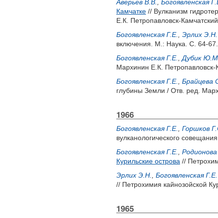
Аверьев В.В.
,
Богоявленская Г.
Камчатке
// Вулканизм гидроте
Е.К.
Петропавловск-Камчатский:
Богоявленская Г.Е.
,
Эрлих Э.Н.
включения. М.: Наука. С. 64-67.
Богоявленская Г.Е.
,
Дубик Ю.М
Мархинин Е.К.
Петропавловск-К
Богоявленская Г.Е.
,
Брайцева О
глубины Земли / Отв. ред.
Марх
1966
Богоявленская Г.Е.
,
Горшков Г.
вулканологического совещания. М
Богоявленская Г.Е.
,
Родионова 
Курильские острова
// Петрохи
Эрлих Э.Н.
,
Богоявленская Г.Е.
// Петрохимия кайнозойской Ку
1965