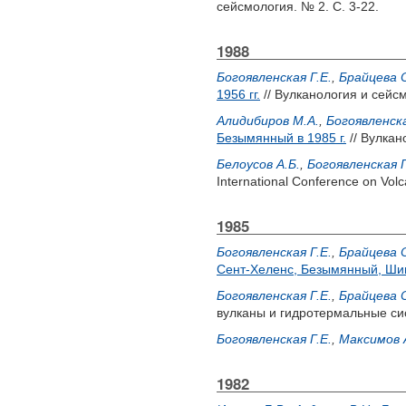
сейсмология. № 2. С. 3-22.
1988
Богоявленская Г.Е.
,
Брайцева О
1956 гг.
// Вулканология и сейсм
Алидибиров М.А.
,
Богоявленска
Безымянный в 1985 г.
// Вулкан
Белоусов А.Б.
,
Богоявленская Г
International Conference on Vo
1985
Богоявленская Г.Е.
,
Брайцева О
Сент-Хеленс, Безымянный, Ши
Богоявленская Г.Е.
,
Брайцева О
вулканы и гидротермальные сис
Богоявленская Г.Е.
,
Максимов 
1982