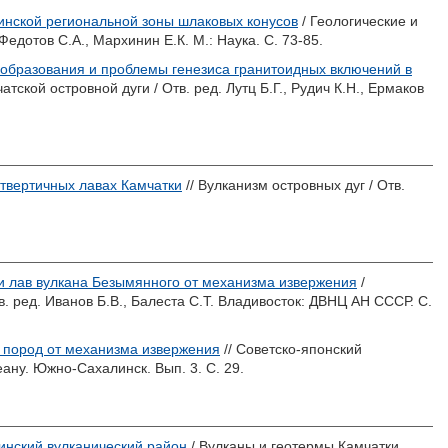
инской региональной зоны шлаковых конусов
/ Геологические и
Федотов С.А.
,
Мархинин Е.К.
М.: Наука. С. 73-85.
еобразования и проблемы генезиса гранитоидных включений в
атской островной дуги / Отв. ред.
Лутц Б.Г.
,
Рудич К.Н.
,
Ермаков
твертичных лавах Камчатки
// Вулканизм островных дуг / Отв.
и лав вулкана Безымянного от механизма извержения
/
в. ред.
Иванов Б.В.
,
Балеста С.Т.
Владивосток: ДВНЦ АН СССР. С.
х пород от механизма извержения
// Cоветско-японский
еану. Южно-Сахалинск. Вып. 3. С. 29.
инский вулканический район
/ Вулканы и геотермы Камчатки.