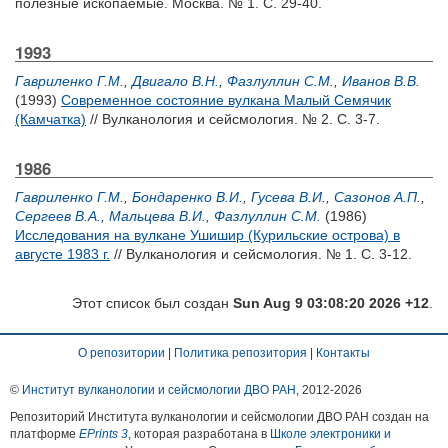
полезные ископаемые. Москва. № 1. С. 29-40.
1993
Гавриленко Г.М.
,
Двигало В.Н.
,
Фазлуллин С.М.
,
Иванов В.В.
(1993)
Современное состояние вулкана Малый Семячик
(Камчатка)
// Вулканология и сейсмология. № 2. С. 3-7.
1986
Гавриленко Г.М.
,
Бондаренко В.И.
,
Гусева В.И.
,
Сазонов А.П.
,
Сергеев В.А.
,
Мальцева В.И.
,
Фазлуллин С.М.
(1986)
Исследования на вулкане Ушишир (Курильские острова) в
августе 1983 г.
// Вулканология и сейсмология. № 1. С. 3-12.
Этот список был создан
Sun Aug 9 03:08:20 2026 +12
.
О репозитории
|
Политика репозитория
|
Контакты
©
Институт вулканологии и сейсмологии ДВО РАН
, 2012-
2026
Репозиторий Института вулканологии и сейсмологии ДВО РАН создан на
платформе
EPrints 3
, которая разработана в
Школе электроники и