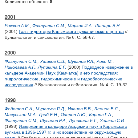
Количество объектов:
8
.
2001
Рожков А.М.
,
Фазлуллин С.М.
,
Марков И.А.
,
Шапарь В.Н.
(2001)
Газы гидротерм Карымского вулканического центра
//
Вулканология и сейсмология. № 6. С. 58-67.
2000
Фазлуллин С.М.
,
Ушаков С.В.
,
Шувалов Р.А.
,
Аоки М.
,
Николаева А.Г.
,
Лупикина Е.Г.
(2000)
Подводное извержение в
кальдере Академии Наук (Камчатка) и его последствия:
гидрологические, гидрохимические и гидробиологические
исследования
// Вулканология и сейсмология. № 4. С. 19-32.
1998
Федотов С.А.
,
Муравьев Я.Д.
,
Иванов В.В.
,
Леонов В.Л.
,
Магуськин М.А.
,
Гриб Е.Н.
,
Озеров А.Ю.
,
Карпов Г.А.
,
Фазлуллин С.М.
,
Шувалов Р.А.
,
Лупикина Е.Г.
,
Ушаков С.В.
(1998)
Извержения в кальдере Академии наук и Карымского
вулкана в 1996-1997 гг. и их воздействие на окружающую