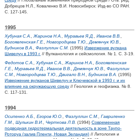
среду
// Глобальные изменения природной среды / Отв. ред.
Добрецов Н.Л.
,
Коваленко В.И.
Новосибирск: Изд-во СО РАН.
С. 127-145.
1995
Хубуная С.А.
,
Жаринов Н.А.
,
Муравьев Я.Д.
,
Иванов В.В.
,
Богоявленская Г.Е.
,
Новгородцева Т.Ю.
,
Демянчук Ю.В.
,
Будников В.А.
,
Фазлуллин С.М.
(1995)
Извержение вулкана
Шивелуч в 1993 г.
// Вулканология и сейсмология. № 1. С. 3-19.
Федотов С.А.
,
Хубуная С.А.
,
Жаринов Н.А.
,
Богоявленская
Г.Е.
,
Муравьев Я.Д.
,
Иванов В.В.
,
Демянчук Ю.В.
,
Фазлуллин
С.М.
,
Новгородцева Т.Ю.
,
Двигало В.Н.
,
Будников В.А.
(1995)
Извержение вулканов Шивелуч и Ключевской в 1993 г. и их
влияние на окружающую среду
// Геология и геофизика. № 8.
С. 117-131.
1994
Осипенко А.Б.
,
Егоров Ю.О.
,
Фазлуллин С.М.
,
Гавриленко
Г.М.
,
Шулькин В.И.
,
Черткова Л.В.
(1994)
Современная
подводная гидротермальная деятельность в зоне Таупо-
Роторуа (залив Пленти, Новая Зеландия)
// Литология и