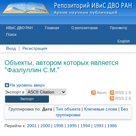
ИВиС ДВО РАН
Главная
О репозитории
Просмотр
Поиск
English
Вход
Регистрация
Объекты, автором которых является
"
Фазлуллин С.М.
"
На уровень вверх
Экспорт в
Atom
RSS 1.0
RSS 2.0
Группировка по:
Дата
|
Тип объекта
|
Ключевые слова
|
Без
группировки
Перейти к:
2001
|
2000
|
1998
|
1995
|
1994
|
1993
|
1986