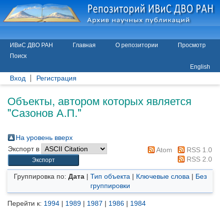
ИВиС ДВО РАН
Главная
О репозитории
Просмотр
Поиск
English
Вход
Регистрация
Объекты, автором которых является
"
Сазонов А.П.
"
На уровень вверх
Экспорт в
Atom
RSS 1.0
RSS 2.0
Группировка по:
Дата
|
Тип объекта
|
Ключевые слова
|
Без
группировки
Перейти к:
1994
|
1989
|
1987
|
1986
|
1984