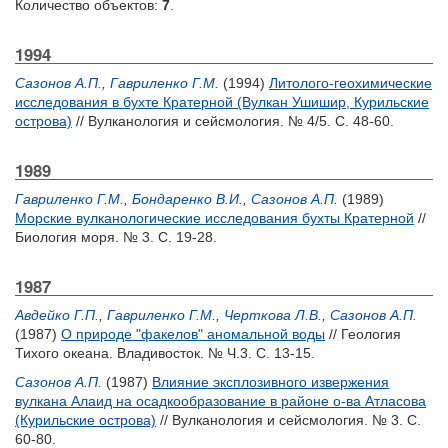
Количество объектов:
7
.
1994
Сазонов А.П.
,
Гавриленко Г.М.
(1994)
Литолого-геохимические
исследования в бухте Кратерной (Вулкан Ушишир, Курильские
острова)
// Вулканология и сейсмология. № 4/5. С. 48-60.
1989
Гавриленко Г.М.
,
Бондаренко В.И.
,
Сазонов А.П.
(1989)
Морские вулканологические исследования бухты Кратерной
//
Биология моря. № 3. С. 19-28.
1987
Авдейко Г.П.
,
Гавриленко Г.М.
,
Черткова Л.В.
,
Сазонов А.П.
(1987)
О природе "факелов" аномальной воды
// Геология
Тихого океана. Владивосток. № Ч.3. С. 13-15.
Сазонов А.П.
(1987)
Влияние эксплозивного извержения
вулкана Алаид на осадкообразование в районе о-ва Атласова
(Курильские острова)
// Вулканология и сейсмология. № 3. С.
60-80.