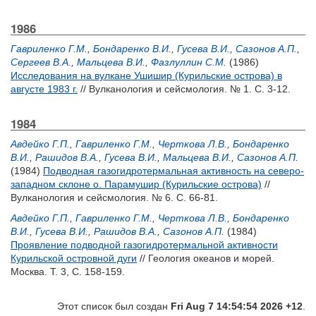
1986
Гавриленко Г.М.
,
Бондаренко В.И.
,
Гусева В.И.
,
Сазонов А.П.
,
Сергеев В.А.
,
Мальцева В.И.
,
Фазлуллин С.М.
(1986)
Исследования на вулкане Ушишир (Курильские острова) в
августе 1983 г.
// Вулканология и сейсмология. № 1. С. 3-12.
1984
Авдейко Г.П.
,
Гавриленко Г.М.
,
Черткова Л.В.
,
Бондаренко
В.И.
,
Рашидов В.А.
,
Гусева В.И.
,
Мальцева В.И.
,
Сазонов А.П.
(1984)
Подводная газогидротермальная активность на северо-
западном склоне о. Парамушир (Курильские острова)
//
Вулканология и сейсмология. № 6. С. 66-81.
Авдейко Г.П.
,
Гавриленко Г.М.
,
Черткова Л.В.
,
Бондаренко
В.И.
,
Гусева В.И.
,
Рашидов В.А.
,
Сазонов А.П.
(1984)
Проявление подводной газогидротермальной активности
Курильской островной дуги
// Геология океанов и морей.
Москва. Т. 3, С. 158-159.
Этот список был создан
Fri Aug 7 14:54:54 2026 +12
.