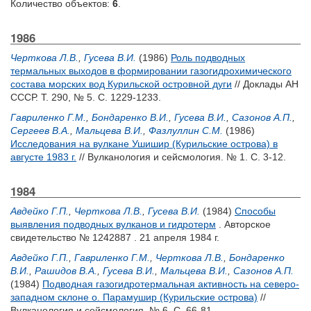
Количество объектов:
6
.
1986
Черткова Л.В.
,
Гусева В.И.
(1986)
Роль подводных
термальных выходов в формировании газогидрохимического
состава морских вод Курильской островной дуги
// Доклады АН
СССР. Т. 290, № 5. С. 1229-1233.
Гавриленко Г.М.
,
Бондаренко В.И.
,
Гусева В.И.
,
Сазонов А.П.
,
Сергеев В.А.
,
Мальцева В.И.
,
Фазлуллин С.М.
(1986)
Исследования на вулкане Ушишир (Курильские острова) в
августе 1983 г.
// Вулканология и сейсмология. № 1. С. 3-12.
1984
Авдейко Г.П.
,
Черткова Л.В.
,
Гусева В.И.
(1984)
Способы
выявления подводных вулканов и гидротерм
. Авторское
свидетельство № 1242887 . 21 апреля 1984 г.
Авдейко Г.П.
,
Гавриленко Г.М.
,
Черткова Л.В.
,
Бондаренко
В.И.
,
Рашидов В.А.
,
Гусева В.И.
,
Мальцева В.И.
,
Сазонов А.П.
(1984)
Подводная газогидротермальная активность на северо-
западном склоне о. Парамушир (Курильские острова)
//
Вулканология и сейсмология. № 6. С. 66-81.