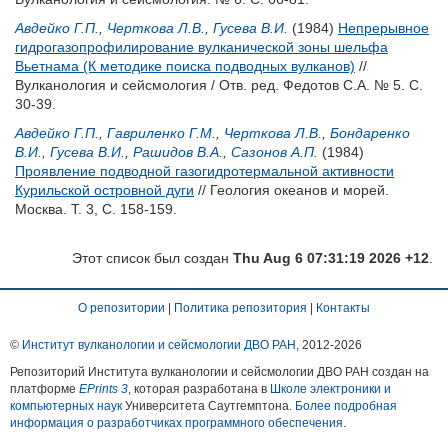
Авдейко Г.П.
,
Черткова Л.В.
,
Гусева В.И.
(1984)
Непрерывное
гидрогазопрофилирование вулканической зоны шельфа
Вьетнама (К методике поиска подводных вулканов)
//
Вулканология и сейсмология / Отв. ред.
Федотов С.А.
№ 5. С.
30-39.
Авдейко Г.П.
,
Гавриленко Г.М.
,
Черткова Л.В.
,
Бондаренко
В.И.
,
Гусева В.И.
,
Рашидов В.А.
,
Сазонов А.П.
(1984)
Проявление подводной газогидротермальной активности
Курильской островной дуги
// Геология океанов и морей.
Москва. Т. 3, С. 158-159.
Этот список был создан
Thu Aug 6 07:31:19 2026 +12
.
О репозитории
|
Политика репозитория
|
Контакты
©
Институт вулканологии и сейсмологии ДВО РАН
, 2012-
2026
Репозиторий Института вулканологии и сейсмологии ДВО РАН создан на
платформе
EPrints 3
, которая разработана в
Школе электроники и
компьютерных наук
Университета Саутгемптона.
Более подробная
информация о разработчиках программного обеспечения
.