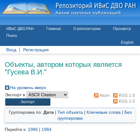
ИВиС ДВО РАН
Главная
О репозитории
Просмотр
Поиск
English
Вход
Регистрация
Объекты, автором которых является
"
Гусева В.И.
"
На уровень вверх
Экспорт в
Atom
RSS 1.0
RSS 2.0
Группировка по:
Дата
|
Тип объекта
|
Ключевые слова
|
Без
группировки
Перейти к:
1986
|
1984