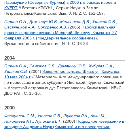
Парамушир (Северные Курилы) в 2006 г. в рамках проекта
KVERT
// Вестник КРАУНЦ. Серия: Науки о Земле.
Петропавловск-Камчатский. Вып. 8. № 2. С. 151-157.
Гирина О.А.
,
Демянчук Ю.В.
,
Мельников Д.В.
,
Ушаков С.В.
,
Овсянников А.А.
,
Сокоренко А.В.
(2006)
Пароксизмальная
фаза извержения вулкана Молодой Шивелуч, Камчатка, 27
февраля 2005 г. (предварительное сообщение)
//
Вулканология и сейсмология. № 1. С. 16-23.
2004
Гирина О.А.
,
Сенюков С.Л.
,
Демянчук Ю.В.
,
Хубуная С.А.
,
Ушаков С.В.
(2004)
Извержение вулкана Шивелуч, Камчатка,
10 мая 2004 г.
// Материалы 4-го международного совещания
по процессам в зонах субдукции Японской, Курило-Камчатской
и Алеутской островных дуг. Петропавловск-Камчатский: ИВиС
ДВО РАН. С. 15-16.
2000
Фазлуллин С.М.
,
Ушаков С.В.
,
Шувалов Р.А.
,
Аоки М.
,
Николаева А.Г.
,
Лупикина Е.Г.
(2000)
Подводное извержение в
кальдере Академии Наук (Камчатка) и его последствия: