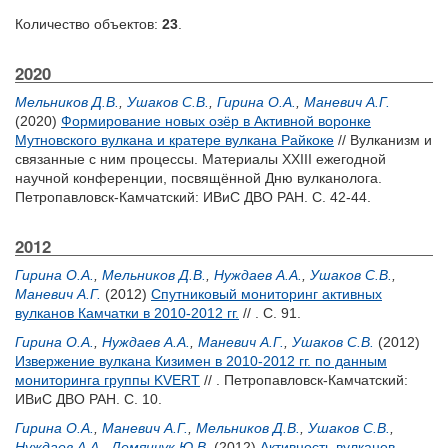
Количество объектов:
23
.
2020
Мельников Д.В.
,
Ушаков С.В.
,
Гирина О.А.
,
Маневич А.Г.
(2020)
Формирование новых озёр в Активной воронке
Мутновского вулкана и кратере вулкана Райкоке
// Вулканизм и
связанные с ним процессы. Материалы XXIII ежегодной
научной конференции, посвящённой Дню вулканолога.
Петропавловск-Камчатский: ИВиС ДВО РАН. С. 42-44.
2012
Гирина О.А.
,
Мельников Д.В.
,
Нуждаев А.А.
,
Ушаков С.В.
,
Маневич А.Г.
(2012)
Спутниковый мониторинг активных
вулканов Камчатки в 2010-2012 гг.
// . С. 91.
Гирина О.А.
,
Нуждаев А.А.
,
Маневич А.Г.
,
Ушаков С.В.
(2012)
Извержение вулкана Кизимен в 2010-2012 гг. по данным
мониторинга группы KVERT
// . Петропавловск-Камчатский:
ИВиС ДВО РАН. С. 10.
Гирина О.А.
,
Маневич А.Г.
,
Мельников Д.В.
,
Ушаков С.В.
,
Нуждаев А.А.
,
Демянчук Ю.В.
(2012)
Активность вулканов