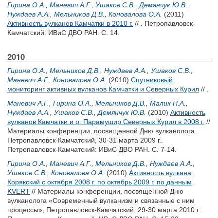
Гирина О.А.
,
Маневич А.Г.
,
Ушаков С.В.
,
Демянчук Ю.В.
,
Нуждаев А.А.
,
Мельников Д.В.
,
Коновалова О.А.
(2011)
Активность вулканов Камчатки в 2010 г.
// . Петропавловск-
Камчатский: ИВиС ДВО РАН. С. 14.
2010
Гирина О.А.
,
Мельников Д.В.
,
Нуждаев А.А.
,
Ушаков С.В.
,
Маневич А.Г.
,
Коновалова О.А.
(2010)
Спутниковый
мониторинг активных вулканов Камчатки и Северных Курил
// .
Маневич А.Г.
,
Гирина О.А.
,
Мельников Д.В.
,
Малик Н.А.
,
Нуждаев А.А.
,
Ушаков С.В.
,
Демянчук Ю.В.
(2010)
Активность
вулканов Камчатки и о. Парамушир Северных Курил в 2008 г.
//
Материалы конференции, посвященной Дню вулканолога.
Петропавловск-Камчатский, 30-31 марта 2009 г..
Петропавловск-Камчатский: ИВиС ДВО РАН. С. 7-14.
Гирина О.А.
,
Маневич А.Г.
,
Мельников Д.В.
,
Нуждаев А.А.
,
Ушаков С.В.
,
Коновалова О.А.
(2010)
Активность вулкана
Корякский с октября 2008 г. по октябрь 2009 г. по данным
KVERT
// Материалы конференции, посвященной Дню
вулканолога «Современный вулканизм и связанные с ним
процессы», Петропавловск-Камчатский, 29-30 марта 2010 г..