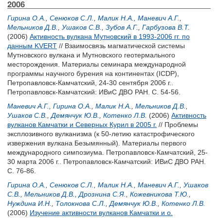
2006
Гирина О.А.
,
Сенюков С.Л.
,
Малик Н.А.
,
Маневич А.Г.
,
Мельников Д.В.
,
Ушаков С.В.
,
Зубов А.Г.
,
Гарбузова В.Т.
(2006)
Активность вулкана Мутновский в 1993-2006 гг. по
данным KVERT
// Взаимосвязь магматической системы
Мутновского вулкана и Мутновского геотермального
месторождения. Материалы семинара международной
программы научного бурения на континентах (ICDP),
Петропавловск-Камчатский, 24-30 сентября 2006 г..
Петропавловск-Камчатский: ИВиС ДВО РАН. С. 54-56.
Маневич А.Г.
,
Гирина О.А.
,
Малик Н.А.
,
Мельников Д.В.
,
Ушаков С.В.
,
Демянчук Ю.В.
,
Котенко Л.В.
(2006)
Активность
вулканов Камчатки и Северных Курил в 2005 г.
// Проблемы
эксплозивного вулканизма (к 50-летию катастрофического
извержения вулкана Безымянный). Материалы первого
международного симпозиума. Петропавловск-Камчатский, 25-
30 марта 2006 г.. Петропавловск-Камчатский: ИВиС ДВО РАН.
С. 76-86.
Гирина О.А.
,
Сенюков С.Л.
,
Малик Н.А.
,
Маневич А.Г.
,
Ушаков
С.В.
,
Мельников Д.В.
,
Дрознина С.Я.
,
Кожевникова Т.Ю.
,
Нуждина И.Н.
,
Толокнова С.Л.
,
Демянчук Ю.В.
,
Котенко Л.В.
(2006)
Изучение активности вулканов Камчатки и о.