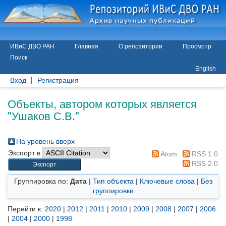
ИВиС ДВО РАН
Главная
О репозитории
Просмотр
Поиск
English
Вход
Регистрация
Объекты, автором которых является
"
Ушаков С.В.
"
На уровень вверх
Экспорт в
Atom
RSS 1.0
RSS 2.0
Группировка по:
Дата
|
Тип объекта
|
Ключевые слова
|
Без
группировки
Перейти к:
2020
|
2012
|
2011
|
2010
|
2009
|
2008
|
2007
|
2006
|
2004
|
2000
|
1998