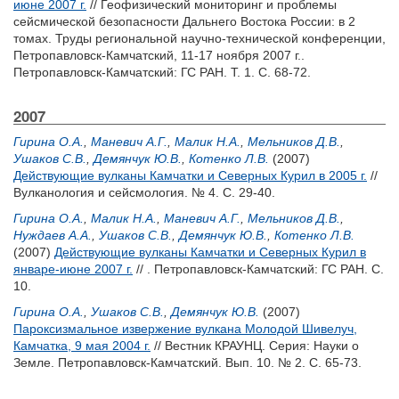
июне 2007 г.
// Геофизический мониторинг и проблемы
сейсмической безопасности Дальнего Востока России: в 2
томах. Труды региональной научно-технической конференции,
Петропавловск-Камчатский, 11-17 ноября 2007 г..
Петропавловск-Камчатский: ГС РАН. Т. 1. С. 68-72.
2007
Гирина О.А.
,
Маневич А.Г.
,
Малик Н.А.
,
Мельников Д.В.
,
Ушаков С.В.
,
Демянчук Ю.В.
,
Котенко Л.В.
(2007)
Действующие вулканы Камчатки и Северных Курил в 2005 г.
//
Вулканология и сейсмология. № 4. С. 29-40.
Гирина О.А.
,
Малик Н.А.
,
Маневич А.Г.
,
Мельников Д.В.
,
Нуждаев А.А.
,
Ушаков С.В.
,
Демянчук Ю.В.
,
Котенко Л.В.
(2007)
Действующие вулканы Камчатки и Северных Курил в
январе-июне 2007 г.
// . Петропавловск-Камчатский: ГС РАН. С.
10.
Гирина О.А.
,
Ушаков С.В.
,
Демянчук Ю.В.
(2007)
Пароксизмальное извержение вулкана Молодой Шивелуч,
Камчатка, 9 мая 2004 г.
// Вестник КРАУНЦ. Серия: Науки о
Земле. Петропавловск-Камчатский. Вып. 10. № 2. С. 65-73.