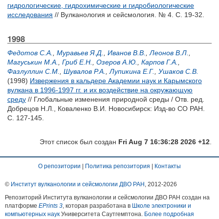
гидрологические, гидрохимические и гидробиологические
исследования
// Вулканология и сейсмология. № 4. С. 19-32.
1998
Федотов С.А.
,
Муравьев Я.Д.
,
Иванов В.В.
,
Леонов В.Л.
,
Магуськин М.А.
,
Гриб Е.Н.
,
Озеров А.Ю.
,
Карпов Г.А.
,
Фазлуллин С.М.
,
Шувалов Р.А.
,
Лупикина Е.Г.
,
Ушаков С.В.
(1998)
Извержения в кальдере Академии наук и Карымского
вулкана в 1996-1997 гг. и их воздействие на окружающую
среду
// Глобальные изменения природной среды / Отв. ред.
Добрецов Н.Л.
,
Коваленко В.И.
Новосибирск: Изд-во СО РАН.
С. 127-145.
Этот список был создан
Fri Aug 7 16:36:28 2026 +12
.
О репозитории
|
Политика репозитория
|
Контакты
©
Институт вулканологии и сейсмологии ДВО РАН
, 2012-
2026
Репозиторий Института вулканологии и сейсмологии ДВО РАН создан на
платформе
EPrints 3
, которая разработана в
Школе электроники и
компьютерных наук
Университета Саутгемптона.
Более подробная