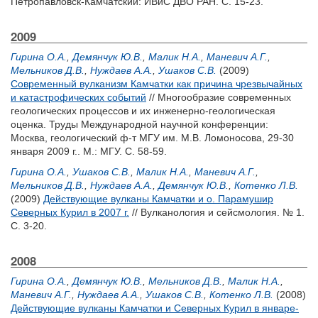
Петропавловск-Камчатский: ИВиС ДВО РАН. С. 15-23.
2009
Гирина О.А.
,
Демянчук Ю.В.
,
Малик Н.А.
,
Маневич А.Г.
,
Мельников Д.В.
,
Нуждаев А.А.
,
Ушаков С.В.
(2009)
Современный вулканизм Камчатки как причина чрезвычайных
и катастрофических событий
// Многообразие современных
геологических процессов и их инженерно-геологическая
оценка. Труды Международной научной конференции:
Москва, геологический ф-т МГУ им. М.В. Ломоносова, 29-30
января 2009 г.. М.: МГУ. С. 58-59.
Гирина О.А.
,
Ушаков С.В.
,
Малик Н.А.
,
Маневич А.Г.
,
Мельников Д.В.
,
Нуждаев А.А.
,
Демянчук Ю.В.
,
Котенко Л.В.
(2009)
Действующие вулканы Камчатки и о. Парамушир
Северных Курил в 2007 г.
// Вулканология и сейсмология. № 1.
С. 3-20.
2008
Гирина О.А.
,
Демянчук Ю.В.
,
Мельников Д.В.
,
Малик Н.А.
,
Маневич А.Г.
,
Нуждаев А.А.
,
Ушаков С.В.
,
Котенко Л.В.
(2008)
Действующие вулканы Камчатки и Северных Курил в январе-