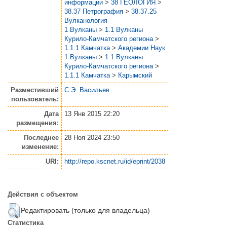
информации
>
38 ГЕОЛОГИЯ
>
38.37 Петрография
>
38.37.25
Вулканология
1 Вулканы
>
1.1 Вулканы
Курило-Камчатского региона
>
1.1.1 Камчатка
>
Академии Наук
1 Вулканы
>
1.1 Вулканы
Курило-Камчатского региона
>
1.1.1 Камчатка
>
Карымский
Разместивший
С.Э. Васильев
пользователь:
Дата
13 Янв 2015 22:20
размещения:
Последнее
28 Ноя 2024 23:50
изменение:
URI:
http://repo.kscnet.ru/id/eprint/2038
Действия с объектом
Редактировать (только для владельца)
Статистика