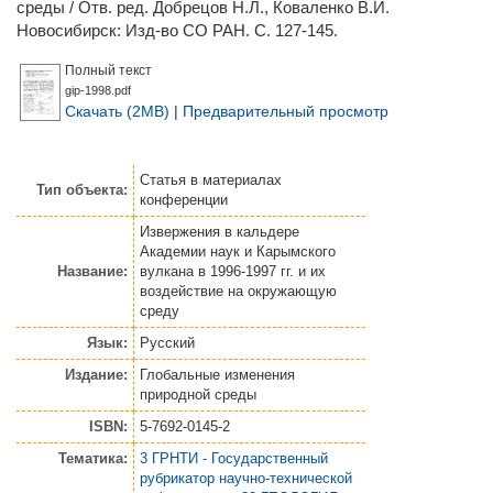
среды / Отв. ред.
Добрецов Н.Л.
,
Коваленко В.И.
Новосибирск: Изд-во СО РАН. С. 127-145.
Полный текст
gip-1998.pdf
Скачать (2MB)
|
Предварительный просмотр
Статья
в материалах
Тип объекта:
конференции
Извержения в кальдере
Академии наук и Карымского
Название:
вулкана в 1996-1997 гг. и их
воздействие на окружающую
среду
Язык:
Русский
Издание:
Глобальные изменения
природной среды
ISBN:
5-7692-0145-2
Тематика:
3 ГРНТИ - Государственный
рубрикатор научно-технической