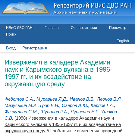
ИВиС ДВО РАН
Главная
О репозитории
Просмотр
Поиск
English
Вход
Регистрация
Извержения в кальдере Академии
наук и Карымского вулкана в 1996-
1997 гг. и их воздействие на
окружающую среду
Федотов С.А.
,
Муравьев Я.Д.
,
Иванов В.В.
,
Леонов В.Л.
,
Магуськин М.А.
,
Гриб Е.Н.
,
Озеров А.Ю.
,
Карпов Г.А.
,
Фазлуллин С.М.
,
Шувалов Р.А.
,
Лупикина Е.Г.
,
Ушаков
С.В.
(1998)
Извержения в кальдере Академии наук и
Карымского вулкана в 1996-1997 гг. и их воздействие на
окружающую среду
// Глобальные изменения природной