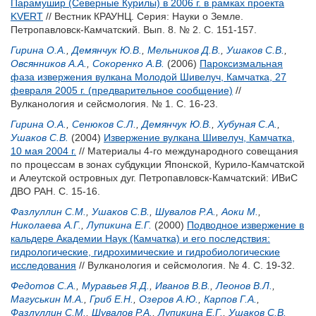
Парамушир (Северные Курилы) в 2006 г. в рамках проекта
KVERT
// Вестник КРАУНЦ. Серия: Науки о Земле.
Петропавловск-Камчатский. Вып. 8. № 2. С. 151-157.
Гирина О.А.
,
Демянчук Ю.В.
,
Мельников Д.В.
,
Ушаков С.В.
,
Овсянников А.А.
,
Сокоренко А.В.
(2006)
Пароксизмальная
фаза извержения вулкана Молодой Шивелуч, Камчатка, 27
февраля 2005 г. (предварительное сообщение)
//
Вулканология и сейсмология. № 1. С. 16-23.
Гирина О.А.
,
Сенюков С.Л.
,
Демянчук Ю.В.
,
Хубуная С.А.
,
Ушаков С.В.
(2004)
Извержение вулкана Шивелуч, Камчатка,
10 мая 2004 г.
// Материалы 4-го международного совещания
по процессам в зонах субдукции Японской, Курило-Камчатской
и Алеутской островных дуг. Петропавловск-Камчатский: ИВиС
ДВО РАН. С. 15-16.
Фазлуллин С.М.
,
Ушаков С.В.
,
Шувалов Р.А.
,
Аоки М.
,
Николаева А.Г.
,
Лупикина Е.Г.
(2000)
Подводное извержение в
кальдере Академии Наук (Камчатка) и его последствия:
гидрологические, гидрохимические и гидробиологические
исследования
// Вулканология и сейсмология. № 4. С. 19-32.
Федотов С.А.
,
Муравьев Я.Д.
,
Иванов В.В.
,
Леонов В.Л.
,
Магуськин М.А.
,
Гриб Е.Н.
,
Озеров А.Ю.
,
Карпов Г.А.
,
Фазлуллин С.М.
,
Шувалов Р.А.
,
Лупикина Е.Г.
,
Ушаков С.В.