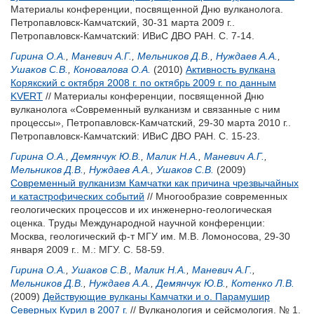
Материалы конференции, посвященной Дню вулканолога.
Петропавловск-Камчатский, 30-31 марта 2009 г..
Петропавловск-Камчатский: ИВиС ДВО РАН. С. 7-14.
Гирина О.А.
,
Маневич А.Г.
,
Мельников Д.В.
,
Нуждаев А.А.
,
Ушаков С.В.
,
Коновалова О.А.
(2010)
Активность вулкана
Корякский с октября 2008 г. по октябрь 2009 г. по данным
KVERT
// Материалы конференции, посвященной Дню
вулканолога «Современный вулканизм и связанные с ним
процессы», Петропавловск-Камчатский, 29-30 марта 2010 г..
Петропавловск-Камчатский: ИВиС ДВО РАН. С. 15-23.
Гирина О.А.
,
Демянчук Ю.В.
,
Малик Н.А.
,
Маневич А.Г.
,
Мельников Д.В.
,
Нуждаев А.А.
,
Ушаков С.В.
(2009)
Современный вулканизм Камчатки как причина чрезвычайных
и катастрофических событий
// Многообразие современных
геологических процессов и их инженерно-геологическая
оценка. Труды Международной научной конференции:
Москва, геологический ф-т МГУ им. М.В. Ломоносова, 29-30
января 2009 г.. М.: МГУ. С. 58-59.
Гирина О.А.
,
Ушаков С.В.
,
Малик Н.А.
,
Маневич А.Г.
,
Мельников Д.В.
,
Нуждаев А.А.
,
Демянчук Ю.В.
,
Котенко Л.В.
(2009)
Действующие вулканы Камчатки и о. Парамушир
Северных Курил в 2007 г.
// Вулканология и сейсмология. № 1.