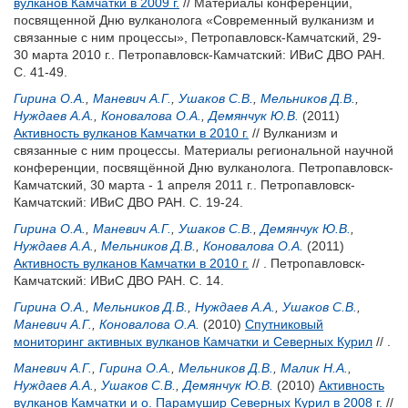
вулканов Камчатки в 2009 г.
// Материалы конференции,
посвященной Дню вулканолога «Современный вулканизм и
связанные с ним процессы», Петропавловск-Камчатский, 29-
30 марта 2010 г.. Петропавловск-Камчатский: ИВиС ДВО РАН.
С. 41-49.
Гирина О.А.
,
Маневич А.Г.
,
Ушаков С.В.
,
Мельников Д.В.
,
Нуждаев А.А.
,
Коновалова О.А.
,
Демянчук Ю.В.
(2011)
Активность вулканов Камчатки в 2010 г.
// Вулканизм и
связанные с ним процессы. Материалы региональной научной
конференции, посвящённой Дню вулканолога. Петропавловск-
Камчатский, 30 марта - 1 апреля 2011 г.. Петропавловск-
Камчатский: ИВиС ДВО РАН. С. 19-24.
Гирина О.А.
,
Маневич А.Г.
,
Ушаков С.В.
,
Демянчук Ю.В.
,
Нуждаев А.А.
,
Мельников Д.В.
,
Коновалова О.А.
(2011)
Активность вулканов Камчатки в 2010 г.
// . Петропавловск-
Камчатский: ИВиС ДВО РАН. С. 14.
Гирина О.А.
,
Мельников Д.В.
,
Нуждаев А.А.
,
Ушаков С.В.
,
Маневич А.Г.
,
Коновалова О.А.
(2010)
Спутниковый
мониторинг активных вулканов Камчатки и Северных Курил
// .
Маневич А.Г.
,
Гирина О.А.
,
Мельников Д.В.
,
Малик Н.А.
,
Нуждаев А.А.
,
Ушаков С.В.
,
Демянчук Ю.В.
(2010)
Активность
вулканов Камчатки и о. Парамушир Северных Курил в 2008 г.
//