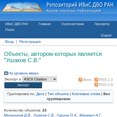
ИВиС ДВО РАН
Главная
О репозитории
Просмотр
Поиск
English
Вход
Регистрация
Объекты, автором которых является
"
Ушаков С.В.
"
На уровень вверх
Экспорт в
Atom
RSS 1.0
RSS 2.0
Группировка по:
Дата
|
Тип объекта
|
Ключевые слова
|
Без
группировки
Количество объектов:
23
.
Мельников Д.В.
,
Ушаков С.В.
,
Гирина О.А.
,
Маневич А.Г.