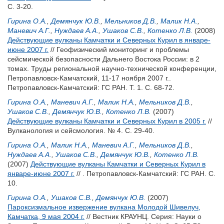
С. 3-20.
Гирина О.А.
,
Демянчук Ю.В.
,
Мельников Д.В.
,
Малик Н.А.
,
Маневич А.Г.
,
Нуждаев А.А.
,
Ушаков С.В.
,
Котенко Л.В.
(2008)
Действующие вулканы Камчатки и Северных Курил в январе-
июне 2007 г.
// Геофизический мониторинг и проблемы
сейсмической безопасности Дальнего Востока России: в 2
томах. Труды региональной научно-технической конференции,
Петропавловск-Камчатский, 11-17 ноября 2007 г..
Петропавловск-Камчатский: ГС РАН. Т. 1. С. 68-72.
Гирина О.А.
,
Маневич А.Г.
,
Малик Н.А.
,
Мельников Д.В.
,
Ушаков С.В.
,
Демянчук Ю.В.
,
Котенко Л.В.
(2007)
Действующие вулканы Камчатки и Северных Курил в 2005 г.
//
Вулканология и сейсмология. № 4. С. 29-40.
Гирина О.А.
,
Малик Н.А.
,
Маневич А.Г.
,
Мельников Д.В.
,
Нуждаев А.А.
,
Ушаков С.В.
,
Демянчук Ю.В.
,
Котенко Л.В.
(2007)
Действующие вулканы Камчатки и Северных Курил в
январе-июне 2007 г.
// . Петропавловск-Камчатский: ГС РАН. С.
10.
Гирина О.А.
,
Ушаков С.В.
,
Демянчук Ю.В.
(2007)
Пароксизмальное извержение вулкана Молодой Шивелуч,
Камчатка, 9 мая 2004 г.
// Вестник КРАУНЦ. Серия: Науки о