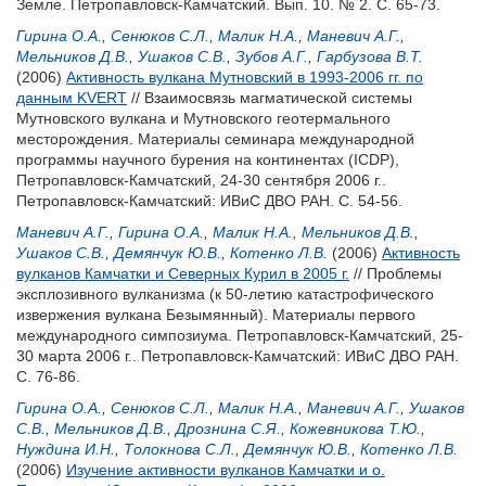
Земле. Петропавловск-Камчатский. Вып. 10. № 2. С. 65-73.
Гирина О.А.
,
Сенюков С.Л.
,
Малик Н.А.
,
Маневич А.Г.
,
Мельников Д.В.
,
Ушаков С.В.
,
Зубов А.Г.
,
Гарбузова В.Т.
(2006)
Активность вулкана Мутновский в 1993-2006 гг. по
данным KVERT
// Взаимосвязь магматической системы
Мутновского вулкана и Мутновского геотермального
месторождения. Материалы семинара международной
программы научного бурения на континентах (ICDP),
Петропавловск-Камчатский, 24-30 сентября 2006 г..
Петропавловск-Камчатский: ИВиС ДВО РАН. С. 54-56.
Маневич А.Г.
,
Гирина О.А.
,
Малик Н.А.
,
Мельников Д.В.
,
Ушаков С.В.
,
Демянчук Ю.В.
,
Котенко Л.В.
(2006)
Активность
вулканов Камчатки и Северных Курил в 2005 г.
// Проблемы
эксплозивного вулканизма (к 50-летию катастрофического
извержения вулкана Безымянный). Материалы первого
международного симпозиума. Петропавловск-Камчатский, 25-
30 марта 2006 г.. Петропавловск-Камчатский: ИВиС ДВО РАН.
С. 76-86.
Гирина О.А.
,
Сенюков С.Л.
,
Малик Н.А.
,
Маневич А.Г.
,
Ушаков
С.В.
,
Мельников Д.В.
,
Дрознина С.Я.
,
Кожевникова Т.Ю.
,
Нуждина И.Н.
,
Толокнова С.Л.
,
Демянчук Ю.В.
,
Котенко Л.В.
(2006)
Изучение активности вулканов Камчатки и о.