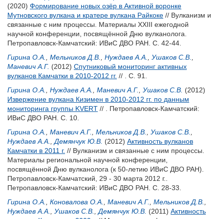
(2020)
Формирование новых озёр в Активной воронке
Мутновского вулкана и кратере вулкана Райкоке
// Вулканизм и
связанные с ним процессы. Материалы XXIII ежегодной
научной конференции, посвящённой Дню вулканолога.
Петропавловск-Камчатский: ИВиС ДВО РАН. С. 42-44.
Гирина О.А.
,
Мельников Д.В.
,
Нуждаев А.А.
,
Ушаков С.В.
,
Маневич А.Г.
(2012)
Спутниковый мониторинг активных
вулканов Камчатки в 2010-2012 гг.
// . С. 91.
Гирина О.А.
,
Нуждаев А.А.
,
Маневич А.Г.
,
Ушаков С.В.
(2012)
Извержение вулкана Кизимен в 2010-2012 гг. по данным
мониторинга группы KVERT
// . Петропавловск-Камчатский:
ИВиС ДВО РАН. С. 10.
Гирина О.А.
,
Маневич А.Г.
,
Мельников Д.В.
,
Ушаков С.В.
,
Нуждаев А.А.
,
Демянчук Ю.В.
(2012)
Активность вулканов
Камчатки в 2011 г.
// Вулканизм и связанные с ним процессы.
Материалы региональной научной конференции,
посвящённой Дню вулканолога (к 50-летию ИВиС ДВО РАН).
Петропавловск-Камчатский, 29 - 30 марта 2012 г..
Петропавловск-Камчатский: ИВиС ДВО РАН. С. 28-33.
Гирина О.А.
,
Коновалова О.А.
,
Маневич А.Г.
,
Мельников Д.В.
,
Нуждаев А.А.
,
Ушаков С.В.
,
Демянчук Ю.В.
(2011)
Активность