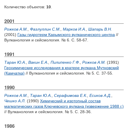
Количество объектов:
10
.
2001
Рожков А.М.
,
Фазлуллин С.М.
,
Марков И.А.
,
Шапарь В.Н.
(2001)
Газы гидротерм Карымского вулканического центра
//
Вулканология и сейсмология. № 6. С. 58-67.
1991
Таран Ю.А.
,
Вакин Е.А.
,
Пилипенко Г.Ф.
,
Рожков А.М.
(1991)
Геохимические исследования в кратере вулкана Мутновский
(Камчатка)
// Вулканология и сейсмология. № 5. С. 37-55.
1990
Рожков А.М.
,
Таран Ю.А.
,
Серафимова Е.К.
,
Есиков А.Д.
,
Чешко А.Л.
(1990)
Химический и изотопный состав
магматических газов Ключевского вулкана (извержение 1988 г.)
// Вулканология и сейсмология. № 5. С. 28-36.
1986