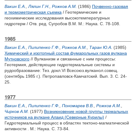
Вакин Е.А.
,
Лялин Г.Н.
,
Рожков А.М.
(1986)
Почвенно-газовая
и термометрическая съемка
/ Геотермические и
геохимические исследования высокотемпературных
гидротерм / Отв. ред.
Сугробов В.М.
М.: Наука. С. 78-108.
1985
Вакин Е.А.
,
Пилипенко Г.Ф.
,
Рожков А.М.
,
Таран Ю.А.
(1985)
Химический и изотопный состав фумарольных газов вулкана
Мутновского
// Вулканизм и связанные с ним процессы:
Геотермия, действующие гидротермальные системы и
рудообразование: Тез. докл.VI Всесоюз.вулканол.совещ.
(сентябрь 1985 г.). Петропавловск-Камчатский. Вып. 3. С. 24-
25.
1977
Вакин Е.А.
,
Пилипенко Г.Ф.
,
Пономарев В.В.
,
Рожков А.М.
,
Чирков А.М.
(1977)
Возникновение новой группы термальных
источников на вулкане Алаид (Северные Курилы)
/
Гидротермальный процесс в областях тектоно-магматической
активности . М.: Наука. С. 73-84.