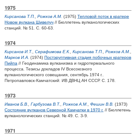
1975
Кирсанова Т.П.
,
Рожков А.М.
(1975)
Тепловой поток в кратере
Новом вулкана Шивелуч
// Бюллетень вулканологических
станций. № 51. С. 60-63.
1974
Кирсанов И.Т.
,
Серафимова Е.К.
,
Кирсанова Т.П.
,
Рожков А.М.
,
Марков И.А.
(1974)
Постэруптивная стадия побочных кратеров
Пийпа
// Геодинамика вулканизма и гидротермального
процесса. Тезисы докладов IV Всесоюзного
вулканологического совещания, сентябрь 1974 г..
Петропавловск-Камчатский: ИВ ДВНЦ АН СССР. С. 178.
1973
Иванов Б.В.
,
Гарбузова В.Т.
,
Рожков А.М.
,
Фешин В.В.
(1973)
Состояние вулканов Северной Камчатки в 1970 г.
// Бюллетень
вулканологических станций. № 49. С. 3-9.
1971