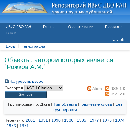
ИВиС ДВО РАН
Главная
О репозитории
Просмотр
Поиск
English
Вход
Регистрация
Объекты, автором которых является
"
Рожков А.М.
"
На уровень вверх
Экспорт в
Atom
RSS 1.0
RSS 2.0
Группировка по:
Дата
|
Тип объекта
|
Ключевые слова
|
Без
группировки
Перейти к:
2001
|
1991
|
1990
|
1986
|
1985
|
1977
|
1975
|
1974
|
1973
|
1971