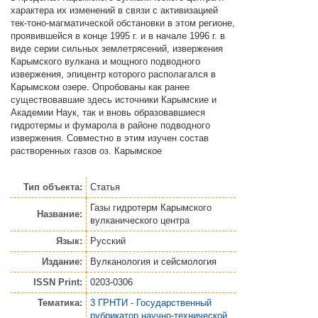
характера их изменений в связи с активизацией
тек-тоно-магматической обстановки в этом регионе,
проявившейся в конце 1995 г. и в начале 1996 г. в
виде серии сильных землетрясений, извержения
Карымского вулкана и мощного подводного
извержения, эпицентр которого располагался в
Карымском озере. Опробованы как ранее
существовавшие здесь источники Карымские и
Академии Наук, так и вновь образовавшиеся
гидротермы и фумарола в районе подводного
извержения. Совместно в этим изучен состав
растворенных газов оз. Карымское
Тип объекта:
Статья
Газы гидротерм Карымского
Название:
вулканического центра
Язык:
Русский
Издание:
Вулканология и сейсмология
ISSN Print:
0203-0306
Тематика:
3 ГРНТИ - Государственный
рубрикатор научно-технической