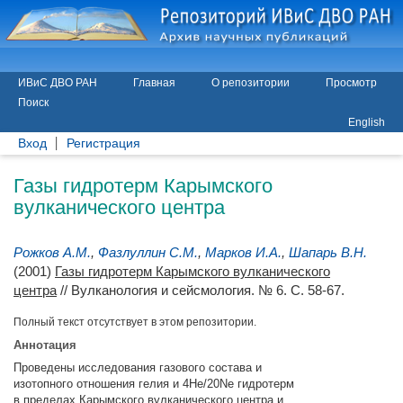
ИВиС ДВО РАН
Главная
О репозитории
Просмотр
Поиск
English
Вход
Регистрация
Газы гидротерм Карымского
вулканического центра
Рожков А.М.
,
Фазлуллин С.М.
,
Марков И.А.
,
Шапарь В.Н.
(2001)
Газы гидротерм Карымского вулканического
центра
// Вулканология и сейсмология. № 6. С. 58-67.
Полный текст отсутствует в этом репозитории.
Аннотация
Проведены исследования газового состава и
изотопного отношения гелия и 4He/20Ne гидротерм
в пределах Карымского вулканического центра и