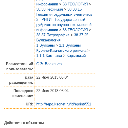
информации
>
38 ГЕОЛОГИЯ
>
38.33 Геохимия
>
38.33.15
Геохимия отдельных элементов
3 ГРНТИ - Государственный
рубрикатор научно-технической
информации
>
38 ГЕОЛОГИЯ
>
38.37 Петрография
>
38.37.25
Вулканология
1 Вулканы
>
1.1 Вулканы
Курило-Камчатского региона
>
1.1.1 Камчатка
>
Карымский
Разместивший
С.Э. Васильев
пользователь:
Дата
22 Июл 2013 06:04
размещения:
Последнее
22 Июл 2013 06:04
изменение:
URI:
http://repo.kscnet.ru/id/eprint/551
Действия с объектом