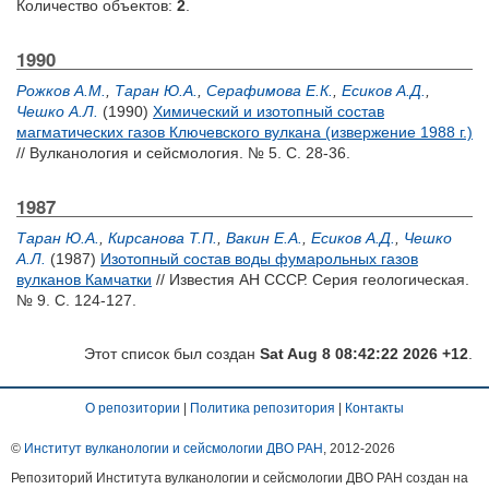
Количество объектов:
2
.
1990
Рожков А.М.
,
Таран Ю.А.
,
Серафимова Е.К.
,
Есиков А.Д.
,
Чешко А.Л.
(1990)
Химический и изотопный состав
магматических газов Ключевского вулкана (извержение 1988 г.)
// Вулканология и сейсмология. № 5. С. 28-36.
1987
Таран Ю.А.
,
Кирсанова Т.П.
,
Вакин Е.А.
,
Есиков А.Д.
,
Чешко
А.Л.
(1987)
Изотопный состав воды фумарольных газов
вулканов Камчатки
// Известия АН СССР. Серия геологическая.
№ 9. С. 124-127.
Этот список был создан
Sat Aug 8 08:42:22 2026 +12
.
О репозитории
|
Политика репозитория
|
Контакты
©
Институт вулканологии и сейсмологии ДВО РАН
, 2012-
2026
Репозиторий Института вулканологии и сейсмологии ДВО РАН создан на