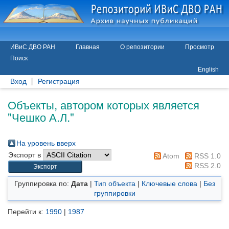
ИВиС ДВО РАН
Главная
О репозитории
Просмотр
Поиск
English
Вход
Регистрация
Объекты, автором которых является
"
Чешко А.Л.
"
На уровень вверх
Экспорт в
Atom
RSS 1.0
RSS 2.0
Группировка по:
Дата
|
Тип объекта
|
Ключевые слова
|
Без
группировки
Перейти к:
1990
|
1987