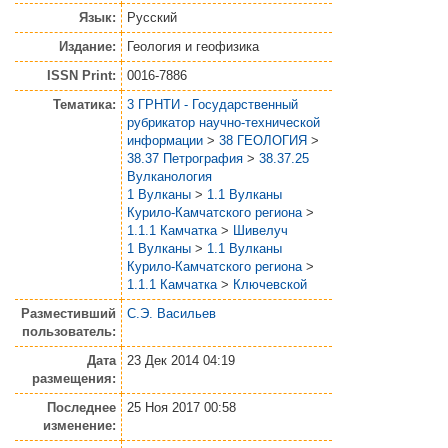
Язык:
Русский
Издание:
Геология и геофизика
ISSN Print:
0016-7886
Тематика:
3 ГРНТИ - Государственный
рубрикатор научно-технической
информации
>
38 ГЕОЛОГИЯ
>
38.37 Петрография
>
38.37.25
Вулканология
1 Вулканы
>
1.1 Вулканы
Курило-Камчатского региона
>
1.1.1 Камчатка
>
Шивелуч
1 Вулканы
>
1.1 Вулканы
Курило-Камчатского региона
>
1.1.1 Камчатка
>
Ключевской
Разместивший
С.Э. Васильев
пользователь:
Дата
23 Дек 2014 04:19
размещения:
Последнее
25 Ноя 2017 00:58
изменение: