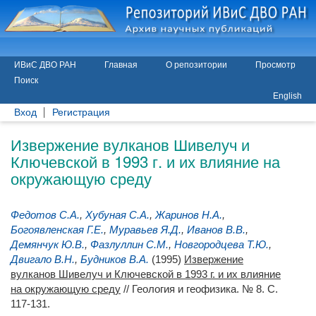
ИВиС ДВО РАН
Главная
О репозитории
Просмотр
Поиск
English
Вход
Регистрация
Извержение вулканов Шивелуч и
Ключевской в 1993 г. и их влияние на
окружающую среду
Федотов С.А.
,
Хубуная С.А.
,
Жаринов Н.А.
,
Богоявленская Г.Е.
,
Муравьев Я.Д.
,
Иванов В.В.
,
Демянчук Ю.В.
,
Фазлуллин С.М.
,
Новгородцева Т.Ю.
,
Двигало В.Н.
,
Будников В.А.
(1995)
Извержение
вулканов Шивелуч и Ключевской в 1993 г. и их влияние
на окружающую среду
// Геология и геофизика. № 8. С.
117-131.