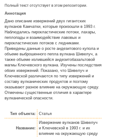
Полный текст отсутствует в этом репозитории.
Аннотация
Дано описание извержений двух гигантских
вулканов Камчатки, которые произошли в 1993 г.
Наблюдались пирокластические потоки, лахары,
пеплопады и взаимодействие лавовых и
пирокластических потоков с ледниками.
Приведены данные о росте андезитового купола и
объеме выброшенного пепла вулкана Шивелуч, а
также объеме излившейся андезитобазальтовой
магмы Ключевского вулкана. Изучены последствия
обоих извержений. Показано, что Шивелуч и
Ключевской различаются по типу извержений и
составу вулканических продуктов и поэтому
оказывают разное влияние на окружающую среду.
Отмечены существенные отличия в характере
вулканической опасности.
Тип объекта:
Статья
Извержение вулканов Шивелуч
Название:
и Ключевской в 1993 г. и их
влияние на окружающую среду