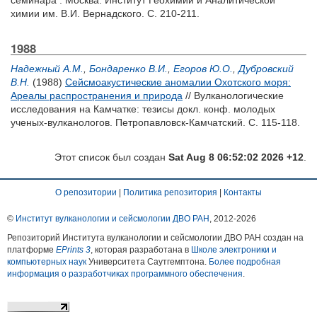
семинара . Москва: Институт Геохимии и Аналитической
химии им. В.И. Вернадского. С. 210-211.
1988
Надежный А.М.
,
Бондаренко В.И.
,
Егоров Ю.О.
,
Дубровский
В.Н.
(1988)
Сейсмоакустические аномалии Охотского моря:
Ареалы распространения и природа
// Вулканологические
исследования на Камчатке: тезисы докл. конф. молодых
ученых-вулканологов. Петропавловск-Камчатский. С. 115-118.
Этот список был создан
Sat Aug 8 06:52:02 2026 +12
.
О репозитории
|
Политика репозитория
|
Контакты
©
Институт вулканологии и сейсмологии ДВО РАН
, 2012-
2026
Репозиторий Института вулканологии и сейсмологии ДВО РАН создан на
платформе
EPrints 3
, которая разработана в
Школе электроники и
компьютерных наук
Университета Саутгемптона.
Более подробная
информация о разработчиках программного обеспечения
.