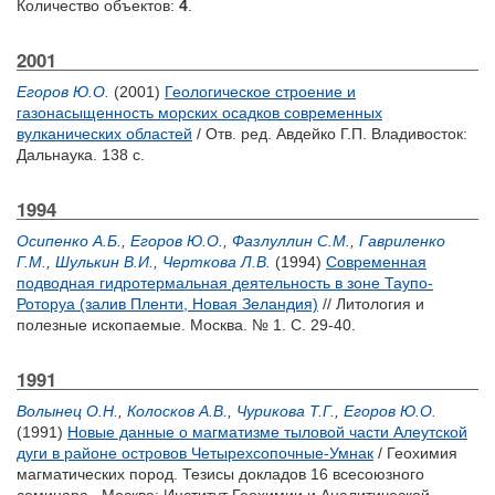
Количество объектов:
4
.
2001
Егоров Ю.О.
(2001)
Геологическое строение и
газонасыщенность морских осадков современных
вулканических областей
/ Отв. ред.
Авдейко Г.П.
Владивосток:
Дальнаука. 138 с.
1994
Осипенко А.Б.
,
Егоров Ю.О.
,
Фазлуллин С.М.
,
Гавриленко
Г.М.
,
Шулькин В.И.
,
Черткова Л.В.
(1994)
Современная
подводная гидротермальная деятельность в зоне Таупо-
Роторуа (залив Пленти, Новая Зеландия)
// Литология и
полезные ископаемые. Москва. № 1. С. 29-40.
1991
Волынец О.Н.
,
Колосков А.В.
,
Чурикова Т.Г.
,
Егоров Ю.О.
(1991)
Новые данные о магматизме тыловой части Алеутской
дуги в районе островов Четырехсопочные-Умнак
/ Геохимия
магматических пород. Тезисы докладов 16 всесоюзного