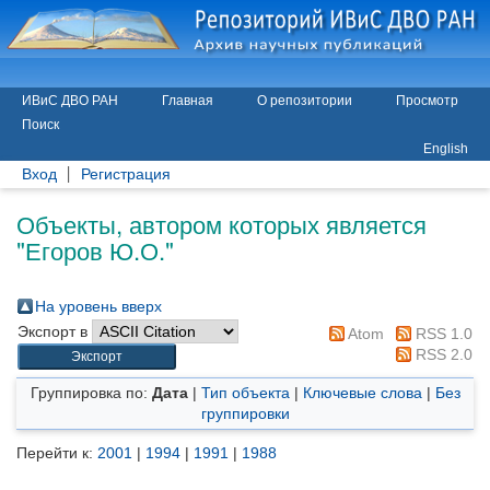
ИВиС ДВО РАН
Главная
О репозитории
Просмотр
Поиск
English
Вход
Регистрация
Объекты, автором которых является
"
Егоров Ю.О.
"
На уровень вверх
Экспорт в
Atom
RSS 1.0
RSS 2.0
Группировка по:
Дата
|
Тип объекта
|
Ключевые слова
|
Без
группировки
Перейти к:
2001
|
1994
|
1991
|
1988