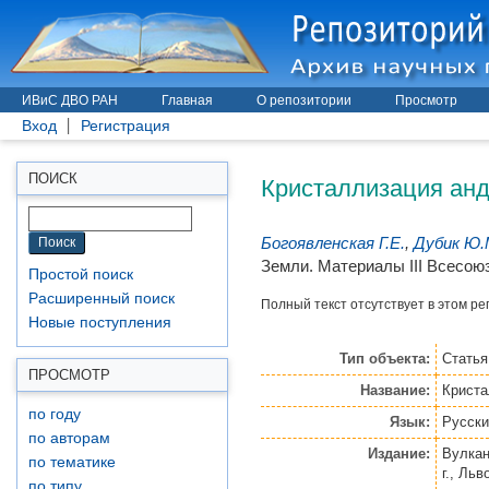
ИВиС ДВО РАН
Главная
О репозитории
Просмотр
Вход
Регистрация
Кристаллизация анд
ПОИСК
Богоявленская Г.Е.
,
Дубик Ю.
Земли. Материалы III Всесоюзн
Простой поиск
Расширенный поиск
Полный текст отсутствует в этом ре
Новые поступления
Тип объекта:
Стать
ПРОСМОТР
Название:
Криста
по году
Язык:
Русски
по авторам
Издание:
Вулкан
по тематике
г., Льв
по типу