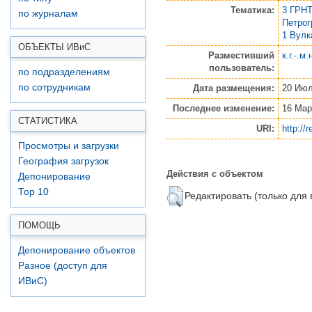
Тематика:
3 ГРНТ
по журналам
Петро
1 Вулк
ОБЪЕКТЫ ИВ
и
С
Разместивший
к.г.-.м
пользователь:
по подразделениям
по сотрудникам
Дата размещения:
20 Июл
Последнее изменение:
16 Мар
СТАТИСТИКА
URI:
http://
Просмотры и загрузки
География загрузок
Действия с объектом
Депонирование
Top 10
Редактировать (только для
ПОМОЩЬ
Депонирование объектов
Разное (доступ для
ИВиС)