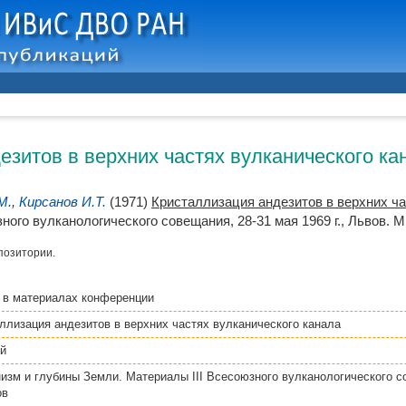
езитов в верхних частях вулканического ка
М.
,
Кирсанов И.Т.
(1971)
Кристаллизация андезитов в верхних ча
ого вулканологического совещания, 28-31 мая 1969 г., Львов. М.
позитории.
я
в материалах конференции
ллизация андезитов в верхних частях вулканического канала
й
изм и глубины Земли. Материалы III Всесоюзного вулканологического с
ов