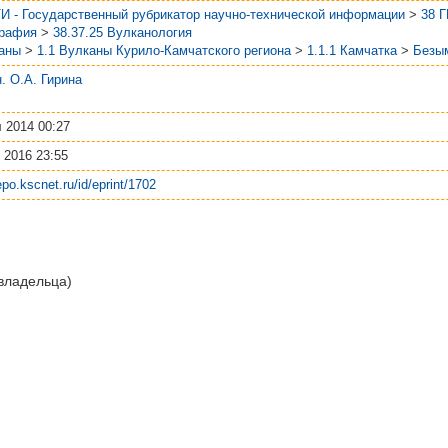
И - Государственный рубрикатор научно-технической информации
>
38 
графия
>
38.37.25 Вулканология
аны
>
1.1 Вулканы Курило-Камчатского региона
>
1.1.1 Камчатка
>
Безы
.н. О.А. Гирина
 2014 00:27
 2016 23:55
repo.kscnet.ru/id/eprint/1702
 владельца)