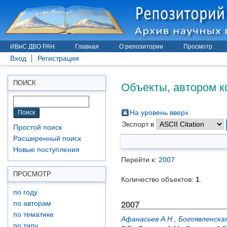
ИВиС ДВО РАН
Главная
О репозитории
Просмотр
Вход
Регистрация
Объекты, автором к
ПОИСК
На уровень вверх
Экспорт в
Простой поиск
Расширенный поиск
Новые поступления
Перейти к:
2007
ПРОСМОТР
Количество объектов:
1
.
по году
2007
по авторам
по тематике
Афанасьев А.Н.
,
Богоявленская
по типу