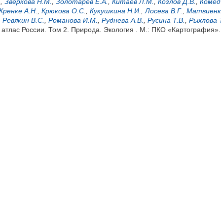
.
,
Зверкова Н.М.
,
Золотарев Е.А.
,
Китаев Л.М.
,
Козлов Д.В.
,
Комед
Кренке А.Н.
,
Крюкова О.С.
,
Кукушкина Н.И.
,
Лосева В.Г.
,
Матвиенк
,
Ревякин В.С.
,
Романова И.М.
,
Руднева А.В.
,
Русина Т.В.
,
Рыхлова Т
атлас России. Том 2. Природа. Экология . М.: ПКО «Картография».