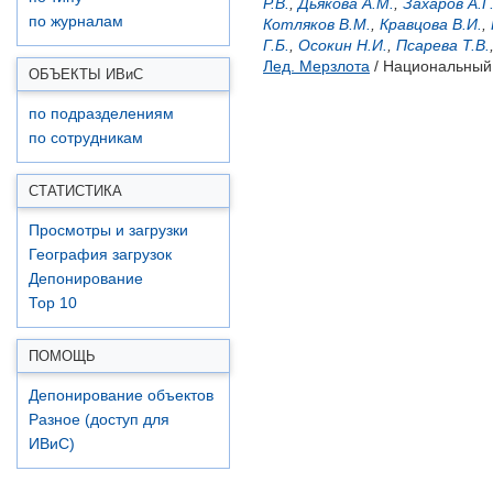
Р.В.
,
Дьякова А.М.
,
Захаров А.Г
по журналам
Котляков В.М.
,
Кравцова В.И.
,
Г.Б.
,
Осокин Н.И.
,
Псарева Т.В.
Лед. Мерзлота
/ Национальный 
ОБЪЕКТЫ ИВ
и
С
по подразделениям
по сотрудникам
СТАТИСТИКА
Просмотры и загрузки
География загрузок
Депонирование
Top 10
ПОМОЩЬ
Депонирование объектов
Разное (доступ для
ИВиС)