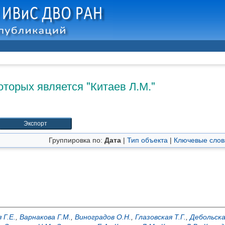
оторых является "
Китаев Л.М.
"
Группировка по:
Дата
|
Тип объекта
|
Ключевые слов
 Г.Е.
,
Варнакова Г.М.
,
Виноградов О.Н.
,
Глазовская Т.Г.
,
Дебольска