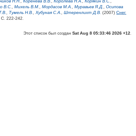
чиков Н.Н.
,
Коренева В.В.
,
Королёва Н.А.
,
Корякин В.С.
,
о В.С.
,
Михель В.М.
,
Мордасов М.А.
,
Муравьев Я.Д.
,
Осипова
.В.
,
Тумель Н.В.
,
Хубуная С.А.
,
Штеренлихт Д.В.
(2007)
Снег.
 С. 222-242.
Этот список был создан
Sat Aug 8 05:33:46 2026 +12
.