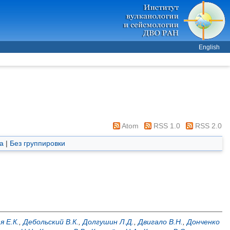
English
Atom
RSS 1.0
RSS 2.0
а
|
Без группировки
я Е.К.
,
Дебольский В.К.
,
Долгушин Л.Д.
,
Двигало В.Н.
,
Донченко