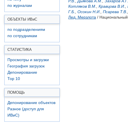
Р.В.
,
Дьякова А.М.
,
Захаров А.Г
по журналам
Котляков В.М.
,
Кравцова В.И.
,
Г.Б.
,
Осокин Н.И.
,
Псарева Т.В.
Лед. Мерзлота
/ Национальный 
ОБЪЕКТЫ ИВ
и
С
по подразделениям
по сотрудникам
СТАТИСТИКА
Просмотры и загрузки
География загрузок
Депонирование
Top 10
ПОМОЩЬ
Депонирование объектов
Разное (доступ для
ИВиС)