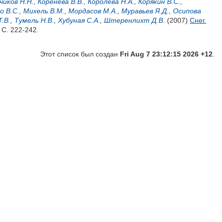
чиков Н.Н.
,
Коренева В.В.
,
Королёва Н.А.
,
Корякин В.С.
,
о В.С.
,
Михель В.М.
,
Мордасов М.А.
,
Муравьев Я.Д.
,
Осипова
.В.
,
Тумель Н.В.
,
Хубуная С.А.
,
Штеренлихт Д.В.
(2007)
Снег.
 С. 222-242.
Этот список был создан
Fri Aug 7 23:12:15 2026 +12
.