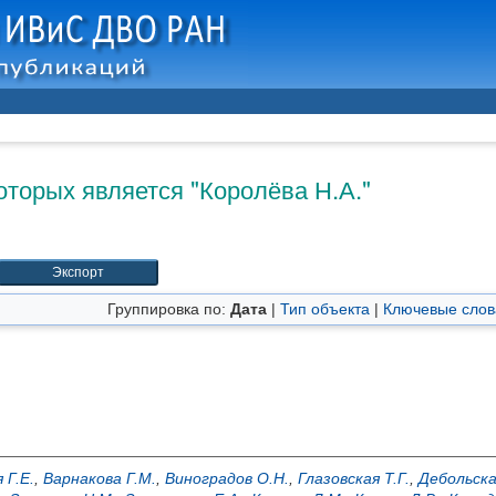
оторых является "
Королёва Н.А.
"
Группировка по:
Дата
|
Тип объекта
|
Ключевые слов
 Г.Е.
,
Варнакова Г.М.
,
Виноградов О.Н.
,
Глазовская Т.Г.
,
Дебольска