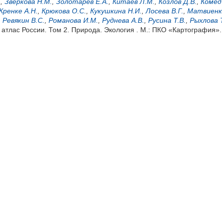
.
,
Зверкова Н.М.
,
Золотарев Е.А.
,
Китаев Л.М.
,
Козлов Д.В.
,
Комед
Кренке А.Н.
,
Крюкова О.С.
,
Кукушкина Н.И.
,
Лосева В.Г.
,
Матвиенк
,
Ревякин В.С.
,
Романова И.М.
,
Руднева А.В.
,
Русина Т.В.
,
Рыхлова Т
атлас России. Том 2. Природа. Экология . М.: ПКО «Картография».