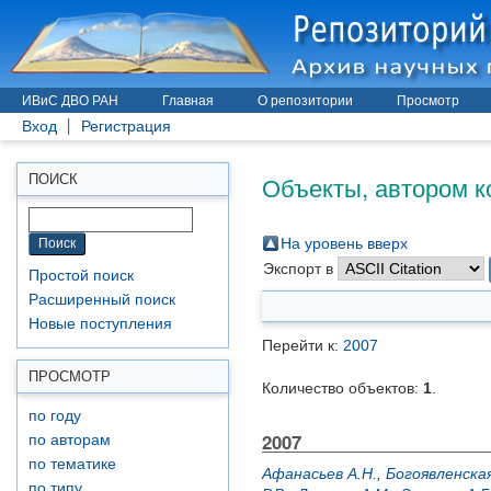
ИВиС ДВО РАН
Главная
О репозитории
Просмотр
Вход
Регистрация
Объекты, автором к
ПОИСК
На уровень вверх
Экспорт в
Простой поиск
Расширенный поиск
Новые поступления
Перейти к:
2007
ПРОСМОТР
Количество объектов:
1
.
по году
2007
по авторам
по тематике
Афанасьев А.Н.
,
Богоявленская
по типу