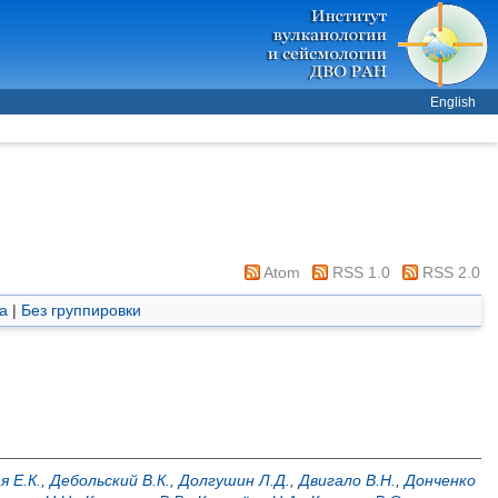
English
Atom
RSS 1.0
RSS 2.0
а
|
Без группировки
я Е.К.
,
Дебольский В.К.
,
Долгушин Л.Д.
,
Двигало В.Н.
,
Донченко