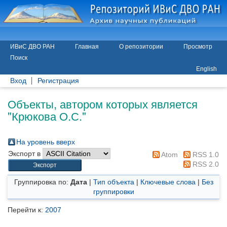
ИВиС ДВО РАН
Главная
О репозитории
Просмотр
Поиск
English
Вход
Регистрация
Объекты, автором которых является
"
Крюкова О.С.
"
На уровень вверх
Экспорт в
Atom
RSS 1.0
RSS 2.0
Группировка по:
Дата
|
Тип объекта
|
Ключевые слова
|
Без
группировки
Перейти к:
2007