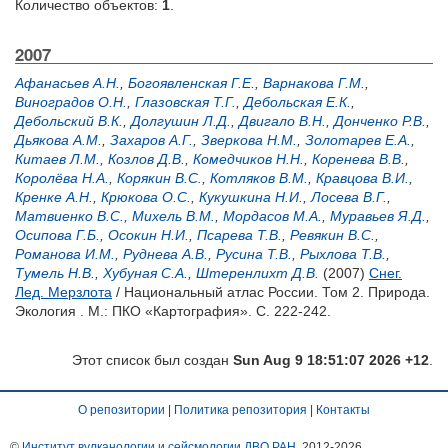
Количество объектов:
1
.
2007
Афанасьев А.Н.
,
Богоявленская Г.Е.
,
Варнакова Г.М.
,
Виноградов О.Н.
,
Глазовская Т.Г.
,
Дебольская Е.К.
,
Дебольский В.К.
,
Долгушин Л.Д.
,
Двигало В.Н.
,
Донченко Р.В.
,
Дьякова А.М.
,
Захаров А.Г.
,
Зверкова Н.М.
,
Золотарев Е.А.
,
Китаев Л.М.
,
Козлов Д.В.
,
Комедчиков Н.Н.
,
Коренева В.В.
,
Королёва Н.А.
,
Корякин В.С.
,
Котляков В.М.
,
Кравцова В.И.
,
Кренке А.Н.
,
Крюкова О.С.
,
Кукушкина Н.И.
,
Лосева В.Г.
,
Матвиенко В.С.
,
Михель В.М.
,
Мордасов М.А.
,
Муравьев Я.Д.
,
Осипова Г.Б.
,
Осокин Н.И.
,
Псарева Т.В.
,
Ревякин В.С.
,
Романова И.М.
,
Руднева А.В.
,
Русина Т.В.
,
Рыхлова Т.В.
,
Тумель Н.В.
,
Хубуная С.А.
,
Штеренлихт Д.В.
(2007)
Снег.
Лед. Мерзлота
/ Национальный атлас России. Том 2. Природа.
Экология . М.: ПКО «Картография». С. 222-242.
Этот список был создан
Sun Aug 9 18:51:07 2026 +12
.
О репозитории
|
Политика репозитория
|
Контакты
©
Институт вулканологии и сейсмологии ДВО РАН
, 2012-
2026