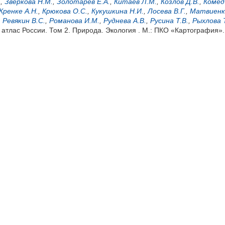
.
,
Зверкова Н.М.
,
Золотарев Е.А.
,
Китаев Л.М.
,
Козлов Д.В.
,
Комед
Кренке А.Н.
,
Крюкова О.С.
,
Кукушкина Н.И.
,
Лосева В.Г.
,
Матвиенк
,
Ревякин В.С.
,
Романова И.М.
,
Руднева А.В.
,
Русина Т.В.
,
Рыхлова Т
атлас России. Том 2. Природа. Экология . М.: ПКО «Картография».