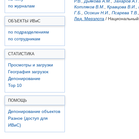
Р.В.
,
Дьякова А.М.
,
Захаров А.Г
по журналам
Котляков В.М.
,
Кравцова В.И.
,
Г.Б.
,
Осокин Н.И.
,
Псарева Т.В.
Лед. Мерзлота
/ Национальный 
ОБЪЕКТЫ ИВ
и
С
по подразделениям
по сотрудникам
СТАТИСТИКА
Просмотры и загрузки
География загрузок
Депонирование
Top 10
ПОМОЩЬ
Депонирование объектов
Разное (доступ для
ИВиС)