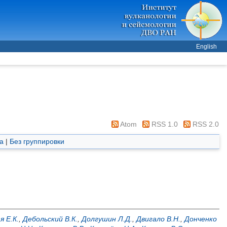
English
Atom
RSS 1.0
RSS 2.0
а
|
Без группировки
я Е.К.
,
Дебольский В.К.
,
Долгушин Л.Д.
,
Двигало В.Н.
,
Донченко