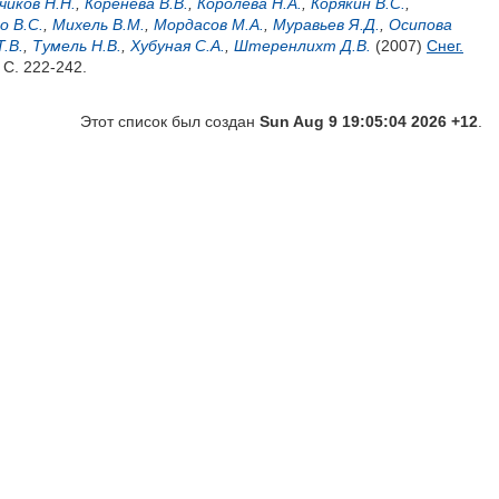
чиков Н.Н.
,
Коренева В.В.
,
Королёва Н.А.
,
Корякин В.С.
,
о В.С.
,
Михель В.М.
,
Мордасов М.А.
,
Муравьев Я.Д.
,
Осипова
.В.
,
Тумель Н.В.
,
Хубуная С.А.
,
Штеренлихт Д.В.
(2007)
Снег.
 С. 222-242.
Этот список был создан
Sun Aug 9 19:05:04 2026 +12
.