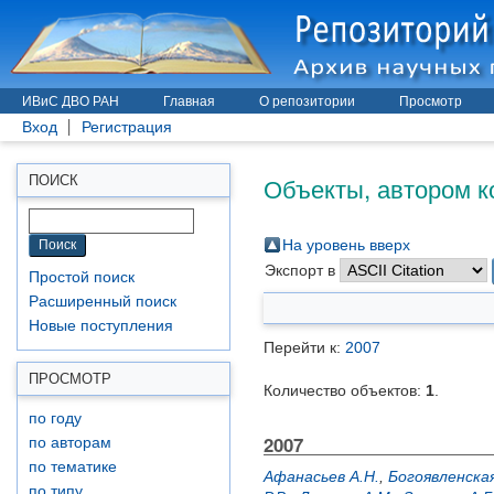
ИВиС ДВО РАН
Главная
О репозитории
Просмотр
Вход
Регистрация
Объекты, автором к
ПОИСК
На уровень вверх
Экспорт в
Простой поиск
Расширенный поиск
Новые поступления
Перейти к:
2007
ПРОСМОТР
Количество объектов:
1
.
по году
2007
по авторам
по тематике
Афанасьев А.Н.
,
Богоявленская
по типу