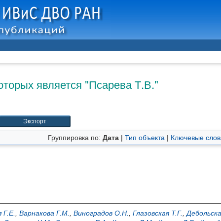
оторых является "
Псарева Т.В.
"
Группировка по:
Дата
|
Тип объекта
|
Ключевые слов
 Г.Е.
,
Варнакова Г.М.
,
Виноградов О.Н.
,
Глазовская Т.Г.
,
Дебольска