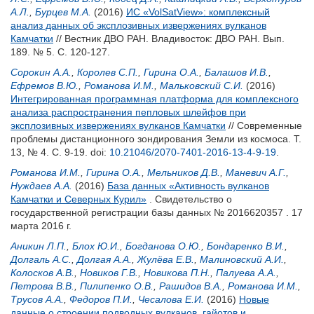
А.Л.
,
Бурцев М.А.
(2016)
ИС «VolSatView»: комплексный
анализ данных об эксплозивных извержениях вулканов
Камчатки
// Вестник ДВО РАН. Владивосток: ДВО РАН. Вып.
189. № 5. С. 120-127.
Сорокин А.А.
,
Королев С.П.
,
Гирина О.А.
,
Балашов И.В.
,
Ефремов В.Ю.
,
Романова И.М.
,
Мальковский С.И.
(2016)
Интегрированная программная платформа для комплексного
анализа распространения пепловых шлейфов при
эксплозивных извержениях вулканов Камчатки
// Современные
проблемы дистанционного зондирования Земли из космоса. Т.
13, № 4. С. 9-19.
doi:
10.21046/2070-7401-2016-13-4-9-19
.
Романова И.М.
,
Гирина О.А.
,
Мельников Д.В.
,
Маневич А.Г.
,
Нуждаев А.А.
(2016)
База данных «Активность вулканов
Камчатки и Северных Курил»
. Свидетельство о
государственной регистрации базы данных № 2016620357 . 17
марта 2016 г.
Аникин Л.П.
,
Блох Ю.И.
,
Богданова О.Ю.
,
Бондаренко В.И.
,
Долгаль А.С.
,
Долгая А.А.
,
Жулёва Е.В.
,
Малиновский А.И.
,
Колосков А.В.
,
Новиков Г.В.
,
Новикова П.Н.
,
Палуева А.А.
,
Петрова В.В.
,
Пилипенко О.В.
,
Рашидов В.А.
,
Романова И.М.
,
Трусов А.А.
,
Федоров П.И.
,
Чесалова Е.И.
(2016)
Новые
данные о строении подводных вулканов, гайотов и