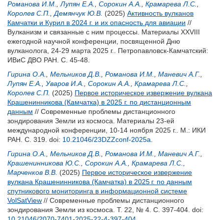
Романова И.М.
,
Лупян Е.А.
,
Сорокин А.А.
,
Крамарева Л.С.
,
Королев С.П.
,
Демянчук Ю.В.
(2025)
Активность вулканов
Камчатки и Курил в 2024 г. и их опасность для авиации
//
Вулканизм и связанные с ним процессы. Материалы XXVIII
ежегодной научной конференции, посвященной Дню
вулканолога, 24-29 марта 2025 г.. Петропавловск-Камчатский:
ИВиС ДВО РАН. С. 45-48.
Гирина О.А.
,
Мельников Д.В.
,
Романова И.М.
,
Маневич А.Г.
,
Лупян Е.А.
,
Уваров И.А.
,
Сорокин А.А.
,
Крамарева Л.С.
,
Королев С.П.
(2025)
Первое историческое извержение вулкана
Крашенинникова (Камчатка) в 2025 г. по дистанционным
данным
// Современные проблемы дистанционного
зондирования Земли из космоса. Материалы 23-ей
международной конференции, 10-14 ноября 2025 г.. М.: ИКИ
РАН. С. 319.
doi:
10.21046/23DZZconf-2025a
.
Гирина О.А.
,
Мельников Д.В.
,
Романова И.М.
,
Маневич А.Г.
,
Крашенинникова Ю.С.
,
Сорокин А.А.
,
Крамарева Л.С.
,
Марченков В.В.
(2025)
Первое историческое извержение
вулкана Крашенинникова (Камчатка) в 2025 г. по данным
спутникового мониторинга в информационной системе
VolSatView
// Современные проблемы дистанционного
зондирования Земли из космоса. Т. 22, № 4. С. 397-404.
doi:
10.21046/2070-7401-2025-22-4-397-404
.