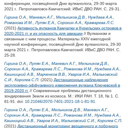
конференции, посвящённой Дню вулканолога, 29-30 марта
2021 г.. Петропавловск-Камчатский: ИВиС ДВО РАН. С. 29-31.
Гирина О.А.
,
Маневич А.Г.
,
Мельников Д.В.
,
Нуждаев А.А.
,
Романова И.М.
,
Лупян Е.А.
,
Сорокин А.А.
,
Крамарева Л.С.
(2021)
Активность вулканов Камчатки и Курильских островов в
2020-2021 гг. и их опасность для авиации
// Вулканизм и
связанные с ним процессы. Материалы XXIV ежегодной
научной конференции, посвящённой Дню вулканолога, 29-30
марта 2021 г.. Петропавловск-Камчатский: ИВиС ДВО РАН. С.
25-28.
Гирина О.А.
,
Лупян Е.А.
,
Маневич А.Г.
,
Мельников Д.В.
,
Сорокин А.А.
,
Крамарева Л.С.
,
Романова И.М.
,
Нуждаев А.А.
,
Кашницкий А.В.
,
Марченков В.В.
,
Уваров И.А.
,
Мальковский
С.И.
,
Королев С.П.
(2021)
Дистанционные наблюдения
эксплозивно-эффузивного извержения вулкана Ключевской в
2019-2020 гг.
// Современные проблемы дистанционного
зондирования Земли из космоса. М.: ИКИ РАН. Т. 18, № 1. С.
81-91.
doi:
10.21046/2070-7401-2021-18-1-81-91
.
Гирина О.А.
,
Лупян Е.А.
,
Мельников Д.В.
,
Маневич А.Г.
,
Сорокин А.А.
,
Крамарева Л.С.
,
Романова И.М.
,
Нуждаев А.А.
,
Кашницкий А.В.
,
Уваров И.А.
,
Мальковский С.И.
,
Королев С.П.
(2021)
Дистанционный мониторинг вершинного и побочного