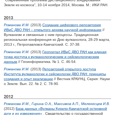
"Современные проблемы дистанционного зондирования
Земли из космоса", 10-14 ноября 2014, Москва. М.: ИКИ РАН.
2013
Романова И.М.
(2013)
Создание цифрового репозитория
ИВиС ДВО РАН – открытого архива научной информации
//
Вулканизм и связанные с ним процессы. Традиционная
региональная конференция ко Дню вулканолога, 28-29 марта,
2013 г., Петропавловск-Камчатский. С. 37-38.
Романова И.М.
(2013)
Геопортал ИВиС ДВО РАН как единая
точка доступа к вулканологическим и сейсмологическим
данным
// Геоинформатика. № 1. С. 46-54.
Романова И.М.
(2013)
Репозиторий открытого доступа
Института вулканологии и сейсмологии ДВО РАН: принципы
создания и опыт реализации
// Вестник КРАУНЦ. Серия: Науки
о Земле. Вып. 22. № 2. С. 78-90.
2012
Романова И.М.
,
Гирина О.А.
,
Максимов А.П.
,
Мелекесцев И.В.
(2012)
База данных «Вулканы Курило-Камчатской островной
дуги и их извержения»
. Свидетельство о государственной