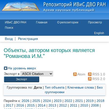
ИВиС ДВО РАН
Главная
О репозитории
Просмотр
Поиск
English
Вход
Регистрация
Объекты, автором которых является
"
Романова И.М.
"
На уровень вверх
Экспорт в
Atom
RSS 1.0
RSS 2.0
Группировка по:
Дата
|
Тип объекта
|
Ключевые слова
|
Без
группировки
Перейти к:
2026
|
2025
|
2024
|
2023
|
2022
|
2021
|
2019
|
2018
|
2017
|
2016
|
2015
|
2014
|
2013
|
2012
|
2011
|
2010
|
2008
|