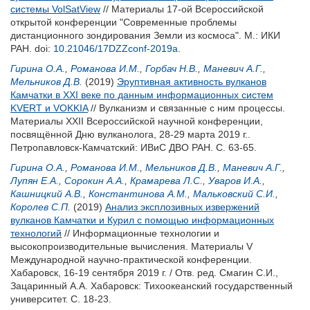
системы VolSatView
// Материалы 17-ой Всероссийской
открытой конференции "Современные проблемы
дистанционного зондирования Земли из космоса". М.: ИКИ
РАН.
doi:
10.21046/17DZZconf-2019a
.
Гирина О.А.
,
Романова И.М.
,
Горбач Н.В.
,
Маневич А.Г.
,
Мельников Д.В.
(2019)
Эруптивная активность вулканов
Камчатки в XXI веке по данным информационных систем
KVERT и VOKKIA
// Вулканизм и связанные с ним процессы.
Материалы XXII Всероссийской научной конференции,
посвящённой Дню вулканолога, 28-29 марта 2019 г..
Петропавловск-Камчатский: ИВиС ДВО РАН. С. 63-65.
Гирина О.А.
,
Романова И.М.
,
Мельников Д.В.
,
Маневич А.Г.
,
Лупян Е.А.
,
Сорокин А.А.
,
Крамарева Л.С.
,
Уваров И.А.
,
Кашницкий А.В.
,
Константинова А.М.
,
Мальковский С.И.
,
Королев С.П.
(2019)
Анализ эксплозивных извержений
вулканов Камчатки и Курил с помощью информационных
технологий
// Информационные технологии и
высокопроизводительные вычисления. Материалы V
Международной научно-практической конференции.
Хабаровск, 16-19 сентября 2019 г. / Отв. ред.
Смагин С.И.
,
Зацаринный А.А.
Хабаровск: Тихоокеанский государственный
университет. С. 18-23.