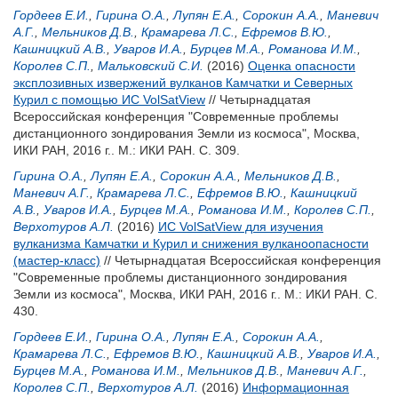
Гордеев Е.И.
,
Гирина О.А.
,
Лупян Е.А.
,
Сорокин А.А.
,
Маневич
А.Г.
,
Мельников Д.В.
,
Крамарева Л.С.
,
Ефремов В.Ю.
,
Кашницкий А.В.
,
Уваров И.А.
,
Бурцев М.А.
,
Романова И.М.
,
Королев С.П.
,
Мальковский С.И.
(2016)
Оценка опасности
эксплозивных извержений вулканов Камчатки и Северных
Курил с помощью ИС VolSatView
// Четырнадцатая
Всероссийская конференция "Современные проблемы
дистанционного зондирования Земли из космоса", Москва,
ИКИ РАН, 2016 г.. М.: ИКИ РАН. С. 309.
Гирина О.А.
,
Лупян Е.А.
,
Сорокин А.А.
,
Мельников Д.В.
,
Маневич А.Г.
,
Крамарева Л.С.
,
Ефремов В.Ю.
,
Кашницкий
А.В.
,
Уваров И.А.
,
Бурцев М.А.
,
Романова И.М.
,
Королев С.П.
,
Верхотуров А.Л.
(2016)
ИС VolSatView для изучения
вулканизма Камчатки и Курил и снижения вулканоопасности
(мастер-класс)
// Четырнадцатая Всероссийская конференция
"Современные проблемы дистанционного зондирования
Земли из космоса", Москва, ИКИ РАН, 2016 г.. М.: ИКИ РАН. С.
430.
Гордеев Е.И.
,
Гирина О.А.
,
Лупян Е.А.
,
Сорокин А.А.
,
Крамарева Л.С.
,
Ефремов В.Ю.
,
Кашницкий А.В.
,
Уваров И.А.
,
Бурцев М.А.
,
Романова И.М.
,
Мельников Д.В.
,
Маневич А.Г.
,
Королев С.П.
,
Верхотуров А.Л.
(2016)
Информационная