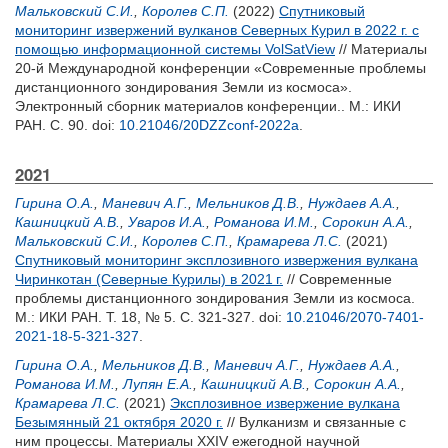
Мальковский С.И.
,
Королев С.П.
(2022)
Спутниковый
мониторинг извержений вулканов Северных Курил в 2022 г. с
помощью информационной системы VolSatView
// Материалы
20-й Международной конференции «Современные проблемы
дистанционного зондирования Земли из космоса».
Электронный сборник материалов конференции.. М.: ИКИ
РАН. С. 90.
doi:
10.21046/20DZZconf-2022a
.
2021
Гирина О.А.
,
Маневич А.Г.
,
Мельников Д.В.
,
Нуждаев А.А.
,
Кашницкий А.В.
,
Уваров И.А.
,
Романова И.М.
,
Сорокин А.А.
,
Мальковский С.И.
,
Королев С.П.
,
Крамарева Л.С.
(2021)
Спутниковый мониторинг эксплозивного извержения вулкана
Чиринкотан (Северные Курилы) в 2021 г.
// Современные
проблемы дистанционного зондирования Земли из космоса.
М.: ИКИ РАН. Т. 18, № 5. С. 321-327.
doi:
10.21046/2070-7401-
2021-18-5-321-327
.
Гирина О.А.
,
Мельников Д.В.
,
Маневич А.Г.
,
Нуждаев А.А.
,
Романова И.М.
,
Лупян Е.А.
,
Кашницкий А.В.
,
Сорокин А.А.
,
Крамарева Л.С.
(2021)
Эксплозивное извержение вулкана
Безымянный 21 октября 2020 г.
// Вулканизм и связанные с
ним процессы. Материалы XXIV ежегодной научной