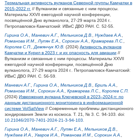
Термальная активность вулканов Северной группы Камчатки в
2015-2022 гг.
// Вулканизм и связанные с ним процессы.
Материалы XXVII ежегодной научной конференции,
посвящённой Дню вулканолога, 27-29 марта 2024 г..
Петропавловск-Камчатский: ИВиС ДВО РАН. С. 52-55.
Гирина О.А.
,
Маневич А.Г.
,
Мельников Д.В.
,
Нуждаев А.А.
,
Романова И.М.
,
Лупян Е.А.
,
Сорокин А.А.
,
Крамарева Л.С.
,
Королев С.П.
,
Демянчук Ю.В.
(2024)
Активность вулканов
Камчатки и Курил в 2023 г. и их опасность для авиации
//
Вулканизм и связанные с ним процессы. Материалы XXVII
ежегодной научной конференции, посвящённой Дню
вулканолога, 27-29 марта 2024 г.. Петропавловск-Камчатский:
ИВиС ДВО РАН. С. 56-59.
Маневич А.Г.
,
Гирина О.А.
,
Мельников Д.В.
,
Бриль А.А.
,
Романова И.М.
,
Сорокин А.А.
,
Крамарева Л.С.
,
Королев С.П.
(2024)
Извержения вулкана Ключевской в 2023–2024 гг. по
данным дистанционного мониторинга в информационной
системе VolSatView
// Современные проблемы дистанционного
зондирования Земли из космоса. Т. 21, № 3. С. 94-103.
doi:
10.21046/2070-7401-2024-21-3-94-103
.
Гирина О.А.
,
Маневич А.Г.
,
Лупян Е.А.
,
Мельников Д.В.
,
Нуждаев И.А.
,
Уваров И.А.
,
Романова И.М.
,
Сорокин А.А.
,