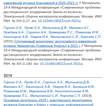
извержений вулкана Ключевской в 2020-2021 гг.
// Материалы
19-й Международной конференции «Современные проблемы
дистанционного зондирования Земли из космоса».
Электронный сборник материалов конференции. Москва: ИКИ
РАН. № XIX.G.27.
doi:
10.21046/19DZZconf-2021a
.
Гирина О.А.
,
Лупян Е.А.
,
Мельников Д.В.
,
Маневич А.Г.
,
Нуждаев А.А.
,
Сорокин А.А.
,
Крамарева Л.С.
,
Романова И.М.
,
Кашницкий А.В.
,
Уваров И.А.
,
Мальковский С.И.
,
Королев С.П.
(2021)
Спутниковый мониторинг эксплозивного извержения
вулкана Чиринкотан (Северные Курилы) в 2021 г.
// Материалы
19-й Международной конференции «Современные проблемы
дистанционного зондирования Земли из космоса».
Электронный сборник материалов конференции. Москва: ИКИ
РАН. № XIX.G.100.
doi:
10.21046/19DZZconf-2021a
.
2019
Гирина О.А.
,
Лупян Е.А.
,
Сорокин А.А.
,
Мельников Д.В.
,
Маневич А.Г.
,
Кашницкий А.В.
,
Уваров И.А.
,
Балашов И.В.
,
Романова И.М.
,
Марченков В.В.
,
Константинова А.М.
,
Крамарева Л.С.
,
Мальковский С.И.
,
Королев С.П.
(2019)
Основные результаты 2019 г. комплексного мониторинга
вулканов Камчатки и Курил с помощью информационной