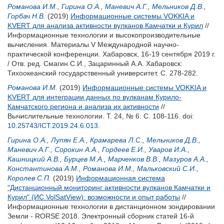
Романова И.М.
,
Гирина О.А.
,
Маневич А.Г.
,
Мельников Д.В.
,
Горбач Н.В.
(2019)
Информационные системы VOKKIA и
KVERT для анализа активности вулканов Камчатки и Курил
//
Информационные технологии и высокопроизводительные
вычисления. Материалы V Международной научно-
практической конференции. Хабаровск, 16-19 сентября 2019 г.
/ Отв. ред.
Смагин С.И.
,
Зацаринный А.А.
Хабаровск:
Тихоокеанский государственный университет. С. 278-282.
Романова И.М.
(2019)
Информационные системы VOKKIA и
KVERT для интеграции данных по вулканам Курило-
Камчатского региона и анализа их активности
//
Вычислительные технологии. Т. 24, № 6. С. 108-116.
doi:
10.25743/ICT.2019.24.6.013
.
Гирина О.А.
,
Лупян Е.А.
,
Крамарева Л.С.
,
Мельников Д.В.
,
Маневич А.Г.
,
Сорокин А.А.
,
Гордеев Е.И.
,
Уваров И.А.
,
Кашницкий А.В.
,
Бурцев М.А.
,
Марченков В.В.
,
Мазуров А.А.
,
Константинова А.М.
,
Романова И.М.
,
Мальковский С.И.
,
Королев С.П.
(2019)
Информационная система
"Дистанционный мониторинг активности вулканов Камчатки и
Курил" (ИС VolSatView): возможности и опыт работы
//
Информационные технологии в дистанционном зондировании
Земли - RORSE 2018. Электронный сборник статей 16-й