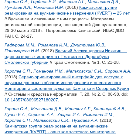
Гирина О.А.
,
Гордеев Е.И.
,
Маневич А.Г.
,
Мельников Д.В.
,
Нуждаев А.А.
,
Романова И.М.
(2018)
Камчатской группе
реагирования на вулканические извержения (KVERT) – 25 лет
// Вулканизм и связанные с ним процессы. Материалы
региональной конференции, посвященной Дню вулканолога,
29-30 марта 2018 г.. Петропавловск-Камчатский: ИВиС ДВО
РАН. С. 24-27.
Гафурова М.М.
,
Романова И.М.
,
Дмитриева Ю.В.
,
Пономарева Н.М.
(2018)
Василий Александрович Никитин —
один из первых историков г. Гжатска и г. Дорогобужа
Смоленской губернии
// Край Смоленский. № 1. С. 21-28.
Королев С.П.
,
Романова И.М.
,
Мальковский С.И.
,
Сорокин А.А.
(2018)
Сервис-ориентированный интерфейс для доступа к
научным данным в области исследования и оперативного
мониторинга состояния вулканов Камчатки и Северных Курил
// Системы и средства информатики. Т. 28, № 2. С. 88-98.
doi:
10.14357/08696527180207
.
Гирина О.А.
,
Мельников Д.В.
,
Маневич А.Г.
,
Кашницкий А.В.
,
Лупян Е.А.
,
Сорокин А.А.
,
Уваров И.А.
,
Романова И.М.
,
Королев С.П.
,
Мальковский С.И.
,
Нуждаев А.А.
(2018)
Камчатская группа реагирования на вулканические
извержения (KVERT) - опыт комплексного мониторинга