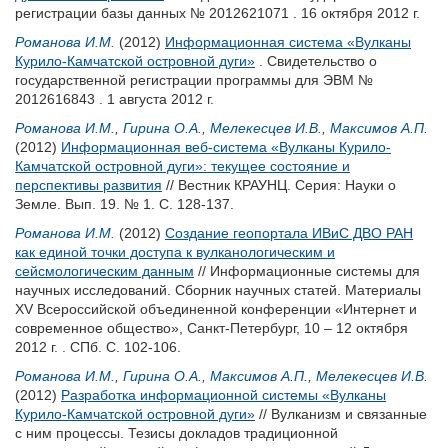
регистрации базы данных № 2012621071 . 16 октября 2012 г.
Романова И.М.
(2012)
Информационная система «Вулканы
Курило-Камчатской островной дуги»
. Свидетельство о
государственной регистрации программы для ЭВМ №
2012616843 . 1 августа 2012 г.
Романова И.М.
,
Гирина О.А.
,
Мелекесцев И.В.
,
Максимов А.П.
(2012)
Информационная веб-система «Вулканы Курило-
Камчатской островной дуги»: текущее состояние и
перспективы развития
// Вестник КРАУНЦ. Серия: Науки о
Земле. Вып. 19. № 1. С. 128-137.
Романова И.М.
(2012)
Создание геопортала ИВиС ДВО РАН
как единой точки доступа к вулканологическим и
сейсмологическим данным
// Информационные системы для
научных исследований. Сборник научных статей. Материалы
XV Всероссийской объединенной конференции «Интернет и
современное общество», Санкт-Петербург, 10 – 12 октября
2012 г. . СПб. С. 102-106.
Романова И.М.
,
Гирина О.А.
,
Максимов А.П.
,
Мелекесцев И.В.
(2012)
Разработка информационной системы «Вулканы
Курило-Камчатской островной дуги»
// Вулканизм и связанные
с ним процессы. Тезисы докладов традиционной