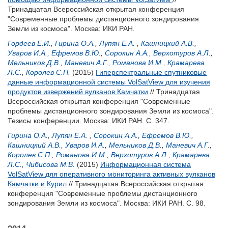
Тринадцатая Всероссийская открытая конференция
"Современные проблемы дистанционного зондирования
Земли из космоса". Москва: ИКИ РАН.
Гордеев Е.И.
,
Гирина О.А.
,
Лупян Е.А.
,
Кашницкий А.В.
,
Уваров И.А.
,
Ефремов В.Ю.
,
Сорокин А.А.
,
Верхотуров А.Л.
,
Мельников Д.В.
,
Маневич А.Г.
,
Романова И.М.
,
Крамарева
Л.С.
,
Королев С.П.
(2015)
Гиперспектральные спутниковые
данные информационной системы VolSatView для изучения
продуктов извержений вулканов Камчатки
// Тринадцатая
Всероссийская открытая конференция "Современные
проблемы дистанционного зондирования Земли из космоса".
Тезисы конференции. Москва: ИКИ РАН. С. 347.
Гирина О.А.
,
Лупян Е.А.
,
Сорокин А.А.
,
Ефремов В.Ю.
,
Кашницкий А.В.
,
Уваров И.А.
,
Мельников Д.В.
,
Маневич А.Г.
,
Королев С.П.
,
Романова И.М.
,
Верхотуров А.Л.
,
Крамарева
Л.С.
,
Чибисова М.В.
(2015)
Информационная система
VolSatView для оперативного мониторинга активных вулканов
Камчатки и Курил
// Тринадцатая Всероссийская открытая
конференция "Современные проблемы дистанционного
зондирования Земли из космоса". Москва: ИКИ РАН. С. 98.