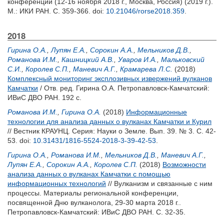
конференции (12-16 ноября 2018 г., Москва, Россия) (2019 г.).
М.: ИКИ РАН. С. 359-366.
doi:
10.21046/rorse2018.359
.
2018
Гирина О.А.
,
Лупян Е.А.
,
Сорокин А.А.
,
Мельников Д.В.
,
Романова И.М.
,
Кашницкий А.В.
,
Уваров И.А.
,
Мальковский
С.И.
,
Королев С.П.
,
Маневич А.Г.
,
Крамарева Л.С.
(2018)
Комплексный мониторинг эксплозивных извержений вулканов
Камчатки
/ Отв. ред.
Гирина О.А.
Петропавловск-Камчатский:
ИВиС ДВО РАН. 192 с.
Романова И.М.
,
Гирина О.А.
(2018)
Информационные
технологии для анализа данных о вулканах Камчатки и Курил
// Вестник КРАУНЦ. Серия: Науки о Земле. Вып. 39. № 3. С. 42-
53.
doi:
10.31431/1816-5524-2018-3-39-42-53
.
Гирина О.А.
,
Романова И.М.
,
Мельников Д.В.
,
Маневич А.Г.
,
Лупян Е.А.
,
Сорокин А.А.
,
Королев С.П.
(2018)
Возможности
анализа данных о вулканах Камчатки с помощью
информационных технологий
// Вулканизм и связанные с ним
процессы. Материалы региональной конференции,
посвященной Дню вулканолога, 29-30 марта 2018 г..
Петропавловск-Камчатский: ИВиС ДВО РАН. С. 32-35.