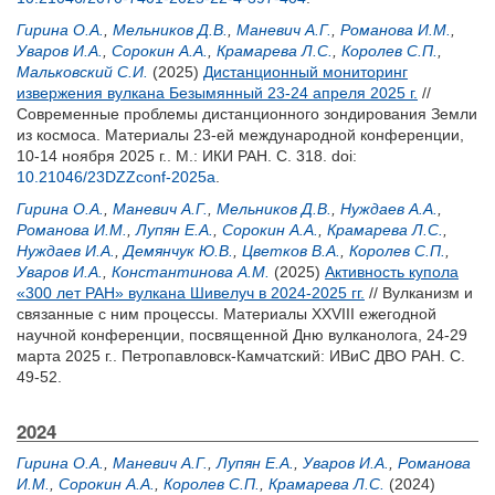
Гирина О.А.
,
Мельников Д.В.
,
Маневич А.Г.
,
Романова И.М.
,
Уваров И.А.
,
Сорокин А.А.
,
Крамарева Л.С.
,
Королев С.П.
,
Мальковский С.И.
(2025)
Дистанционный мониторинг
извержения вулкана Безымянный 23-24 апреля 2025 г.
//
Современные проблемы дистанционного зондирования Земли
из космоса. Материалы 23-ей международной конференции,
10-14 ноября 2025 г.. М.: ИКИ РАН. С. 318.
doi:
10.21046/23DZZconf-2025a
.
Гирина О.А.
,
Маневич А.Г.
,
Мельников Д.В.
,
Нуждаев А.А.
,
Романова И.М.
,
Лупян Е.А.
,
Сорокин А.А.
,
Крамарева Л.С.
,
Нуждаев И.А.
,
Демянчук Ю.В.
,
Цветков В.А.
,
Королев С.П.
,
Уваров И.А.
,
Константинова А.М.
(2025)
Активность купола
«300 лет РАН» вулкана Шивелуч в 2024-2025 гг.
// Вулканизм и
связанные с ним процессы. Материалы XXVIII ежегодной
научной конференции, посвященной Дню вулканолога, 24-29
марта 2025 г.. Петропавловск-Камчатский: ИВиС ДВО РАН. С.
49-52.
2024
Гирина О.А.
,
Маневич А.Г.
,
Лупян Е.А.
,
Уваров И.А.
,
Романова
И.М.
,
Сорокин А.А.
,
Королев С.П.
,
Крамарева Л.С.
(2024)