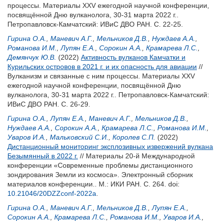
процессы. Материалы XXV ежегодной научной конференции,
посвящённой Дню вулканолога, 30-31 марта 2022 г..
Петропавловск-Камчатский: ИВиС ДВО РАН. С. 22-25.
Гирина О.А.
,
Маневич А.Г.
,
Мельников Д.В.
,
Нуждаев А.А.
,
Романова И.М.
,
Лупян Е.А.
,
Сорокин А.А.
,
Крамарева Л.С.
,
Демянчук Ю.В.
(2022)
Активность вулканов Камчатки и
Курильских островов в 2021 г. и их опасность для авиации
//
Вулканизм и связанные с ним процессы. Материалы XXV
ежегодной научной конференции, посвящённой Дню
вулканолога, 30-31 марта 2022 г.. Петропавловск-Камчатский:
ИВиС ДВО РАН. С. 26-29.
Гирина О.А.
,
Лупян Е.А.
,
Маневич А.Г.
,
Мельников Д.В.
,
Нуждаев А.А.
,
Сорокин А.А.
,
Крамарева Л.С.
,
Романова И.М.
,
Уваров И.А.
,
Мальковский С.И.
,
Королев С.П.
(2022)
Дистанционный мониторинг эксплозивных извержений вулкана
Безымянный в 2022 г.
// Материалы 20-й Международной
конференции «Современные проблемы дистанционного
зондирования Земли из космоса». Электронный сборник
материалов конференции.. М.: ИКИ РАН. С. 264.
doi:
10.21046/20DZZconf-2022a
.
Гирина О.А.
,
Маневич А.Г.
,
Мельников Д.В.
,
Лупян Е.А.
,
Сорокин А.А.
,
Крамарева Л.С.
,
Романова И.М.
,
Уваров И.А.
,