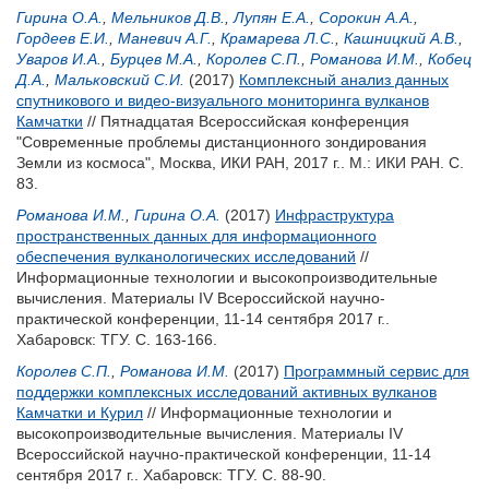
Гирина О.А.
,
Мельников Д.В.
,
Лупян Е.А.
,
Сорокин А.А.
,
Гордеев Е.И.
,
Маневич А.Г.
,
Крамарева Л.С.
,
Кашницкий А.В.
,
Уваров И.А.
,
Бурцев М.А.
,
Королев С.П.
,
Романова И.М.
,
Кобец
Д.А.
,
Мальковский С.И.
(2017)
Комплексный анализ данных
спутникового и видео-визуального мониторинга вулканов
Камчатки
// Пятнадцатая Всероссийская конференция
"Современные проблемы дистанционного зондирования
Земли из космоса", Москва, ИКИ РАН, 2017 г.. М.: ИКИ РАН. С.
83.
Романова И.М.
,
Гирина О.А.
(2017)
Инфраструктура
пространственных данных для информационного
обеспечения вулканологических исследований
//
Информационные технологии и высокопроизводительные
вычисления. Материалы IV Всероссийской научно-
практической конференции, 11-14 сентября 2017 г..
Хабаровск: ТГУ. С. 163-166.
Королев С.П.
,
Романова И.М.
(2017)
Программный сервис для
поддержки комплексных исследований активных вулканов
Камчатки и Курил
// Информационные технологии и
высокопроизводительные вычисления. Материалы IV
Всероссийской научно-практической конференции, 11-14
сентября 2017 г.. Хабаровск: ТГУ. С. 88-90.