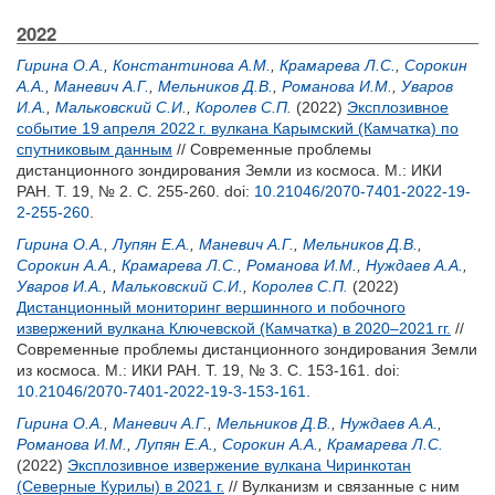
2022
Гирина О.А.
,
Константинова А.М.
,
Крамарева Л.С.
,
Сорокин
А.А.
,
Маневич А.Г.
,
Мельников Д.В.
,
Романова И.М.
,
Уваров
И.А.
,
Мальковский С.И.
,
Королев С.П.
(2022)
Эксплозивное
событие 19 апреля 2022 г. вулкана Карымский (Камчатка) по
спутниковым данным
// Современные проблемы
дистанционного зондирования Земли из космоса. М.: ИКИ
РАН. Т. 19, № 2. С. 255-260.
doi:
10.21046/2070-7401-2022-19-
2-255-260
.
Гирина О.А.
,
Лупян Е.А.
,
Маневич А.Г.
,
Мельников Д.В.
,
Сорокин А.А.
,
Крамарева Л.С.
,
Романова И.М.
,
Нуждаев А.А.
,
Уваров И.А.
,
Мальковский С.И.
,
Королев С.П.
(2022)
Дистанционный мониторинг вершинного и побочного
извержений вулкана Ключевской (Камчатка) в 2020–2021 гг.
//
Современные проблемы дистанционного зондирования Земли
из космоса. М.: ИКИ РАН. Т. 19, № 3. С. 153-161.
doi:
10.21046/2070-7401-2022-19-3-153-161
.
Гирина О.А.
,
Маневич А.Г.
,
Мельников Д.В.
,
Нуждаев А.А.
,
Романова И.М.
,
Лупян Е.А.
,
Сорокин А.А.
,
Крамарева Л.С.
(2022)
Эксплозивное извержение вулкана Чиринкотан
(Северные Курилы) в 2021 г.
// Вулканизм и связанные с ним