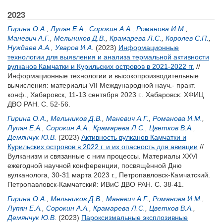
2023
Гирина О.А.
,
Лупян Е.А.
,
Сорокин А.А.
,
Романова И.М.
,
Маневич А.Г.
,
Мельников Д.В.
,
Крамарева Л.С.
,
Королев С.П.
,
Нуждаев А.А.
,
Уваров И.А.
(2023)
Информационные
технологии для выявления и анализа термальной активности
вулканов Камчатки и Курильских островов в 2021-2022 гг.
//
Информационные технологии и высокопроизводительные
вычисления: материалы VII Международной науч.- практ.
конф., Хабаровск, 11-13 сентября 2023 г.. Хабаровск: ХФИЦ
ДВО РАН. С. 52-56.
Гирина О.А.
,
Мельников Д.В.
,
Маневич А.Г.
,
Романова И.М.
,
Лупян Е.А.
,
Сорокин А.А.
,
Крамарева Л.С.
,
Цветков В.А.
,
Демянчук Ю.В.
(2023)
Активность вулканов Камчатки и
Курильских островов в 2022 г. и их опасность для авиации
//
Вулканизм и связанные с ним процессы. Материалы XXVI
ежегодной научной конференции, посвящённой Дню
вулканолога, 30-31 марта 2023 г., Петропавловск-Камчатский.
Петропавловск-Камчатский: ИВиС ДВО РАН. С. 38-41.
Гирина О.А.
,
Мельников Д.В.
,
Маневич А.Г.
,
Романова И.М.
,
Лупян Е.А.
,
Сорокин А.А.
,
Крамарева Л.С.
,
Цветков В.А.
,
Демянчук Ю.В.
(2023)
Пароксизмальные эксплозивные