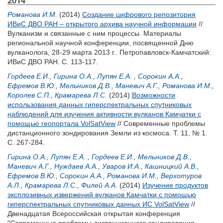
2014
Романова И.М.
(2014)
Создание цифрового репозитория
ИВиС ДВО РАН – открытого архива научной информации
//
Вулканизм и связанные с ним процессы. Материалы
региональной научной конференции, посвященной Дню
вулканолога, 28-29 марта 2013 г.. Петропавловск-Камчатский:
ИВиС ДВО РАН. С. 113-117.
Гордеев Е.И.
,
Гирина О.А.
,
Лупян Е.А.
,
Сорокин А.А.
,
Ефремов В.Ю.
,
Мельников Д.В.
,
Маневич А.Г.
,
Романова И.М.
,
Королев С.П.
,
Крамарева Л.С.
(2014)
Возможности
использования данных гиперспектральных спутниковых
наблюдений для изучения активности вулканов Камчатки с
помощью геопортала VolSatView
// Современные проблемы
дистанционного зондирования Земли из космоса. Т. 11, № 1.
С. 267-284.
Гирина О.А.
,
Лупян Е.А.
,
Гордеев Е.И.
,
Мельников Д.В.
,
Маневич А.Г.
,
Нуждаев А.А.
,
Уваров И.А.
,
Кашницкий А.В.
,
Ефремов В.Ю.
,
Сорокин А.А.
,
Романова И.М.
,
Верхотуров
А.Л.
,
Крамарева Л.С.
,
Филей А.А.
(2014)
Изучение продуктов
эксплозивных извержений вулканов Камчатки с помощью
гиперспектральных спутниковых данных ИС VolSatView
//
Двенадцатая Всероссийская открытая конференция