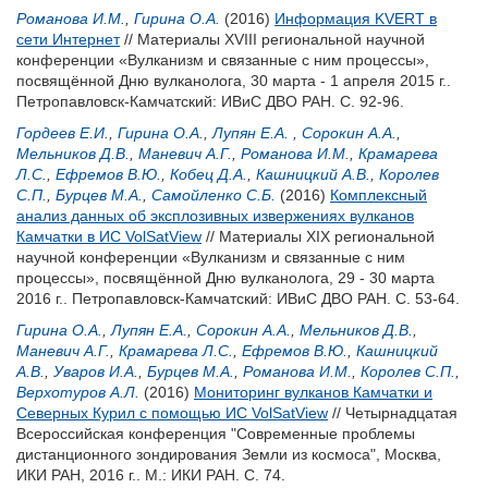
Романова И.М.
,
Гирина О.А.
(2016)
Информация KVERT в
сети Интернет
// Материалы XVIII региональной научной
конференции «Вулканизм и связанные с ним процессы»,
посвящённой Дню вулканолога, 30 марта - 1 апреля 2015 г..
Петропавловск-Камчатский: ИВиС ДВО РАН. С. 92-96.
Гордеев Е.И.
,
Гирина О.А.
,
Лупян Е.А.
,
Сорокин А.А.
,
Мельников Д.В.
,
Маневич А.Г.
,
Романова И.М.
,
Крамарева
Л.С.
,
Ефремов В.Ю.
,
Кобец Д.А.
,
Кашницкий А.В.
,
Королев
С.П.
,
Бурцев М.А.
,
Самойленко С.Б.
(2016)
Комплексный
анализ данных об эксплозивных извержениях вулканов
Камчатки в ИС VolSatView
// Материалы XIX региональной
научной конференции «Вулканизм и связанные с ним
процессы», посвящённой Дню вулканолога, 29 - 30 марта
2016 г.. Петропавловск-Камчатский: ИВиС ДВО РАН. С. 53-64.
Гирина О.А.
,
Лупян Е.А.
,
Сорокин А.А.
,
Мельников Д.В.
,
Маневич А.Г.
,
Крамарева Л.С.
,
Ефремов В.Ю.
,
Кашницкий
А.В.
,
Уваров И.А.
,
Бурцев М.А.
,
Романова И.М.
,
Королев С.П.
,
Верхотуров А.Л.
(2016)
Мониторинг вулканов Камчатки и
Северных Курил с помощью ИС VolSatView
// Четырнадцатая
Всероссийская конференция "Современные проблемы
дистанционного зондирования Земли из космоса", Москва,
ИКИ РАН, 2016 г.. М.: ИКИ РАН. С. 74.