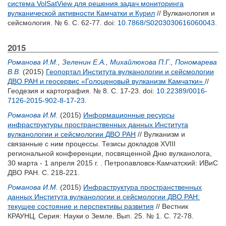
система VolSatView для решения задач мониторинга
вулканической активности Камчатки и Курил
// Вулканология и
сейсмология. № 6. С. 62-77.
doi:
10.7868/S0203030616060043
.
2015
Романова И.М.
,
Зеленин Е.А.
,
Михайлюкова П.Г.
,
Пономарева
В.В.
(2015)
Геопортал Института вулканологии и сейсмологии
ДВО РАН и геосервис «Голоценовый вулканизм Камчатки»
//
Геодезия и картография. № 8. С. 17-23.
doi:
10.22389/0016-
7126-2015-902-8-17-23
.
Романова И.М.
(2015)
Информационные ресурсы
инфраструктуры пространственных данных Института
вулканологии и сейсмологии ДВО РАН
// Вулканизм и
связанные с ним процессы. Тезисы докладов XVIII
региональной конференции, посвященной Дню вулканолога,
30 марта - 1 апреля 2015 г. . Петропавловск-Камчатский: ИВиС
ДВО РАН. С. 218-221.
Романова И.М.
(2015)
Инфраструктура пространственных
данных Института вулканологии и сейсмологии ДВО РАН:
текущее состояние и перспективы развития
// Вестник
КРАУНЦ. Серия: Науки о Земле. Вып. 25. № 1. С. 72-78.