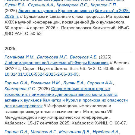
Лупян Е.А.
,
Сорокин А.А.
,
Крамарева Л.С.
,
Королев С.П.
(2026)
Активность вулкана Крашенинникова (Камчатка) в 2025-
2026 гг.
// Вулканизм и связанные с ним процессы. Материалы
XXIX научной конференции, посвященной Дню вулканолога,
30 марта - 4 апреля 2026 г.. Петропавловск-Камчатский: ИВиС
ДВО РАН. С. 50-53.
2025
Романова И.М.
,
Белоусова М.Г.
,
Белоусов А.Б.
(2025)
Информационная веб-система «Гейзеры Камчатки»
// Вестник
КРАУНЦ. Серия: Науки о Земле. Вып. 66. № 2. С. 83-95.
doi:
10.31431/1816-5524-2025-2-66-83-95
.
Гирина О.А.
,
Романова И.М.
,
Лупян Е.А.
,
Сорокин А.А.
,
Крамарева Л.С.
(2025)
Современные компьютерные
технологии: применение для оперативного мониторинга
активных вулканов Камчатки и Курил и прогноза их опасности
для авиаперевозок
// Информационные технологии и
высокопроизводительные вычисления. Материалы VIII
Международной научно-практической конференции.
Хабаровск, 15-17 сентября 2025. Хабаровск: ХФИЦ. С. 66-67.
Гирина О.А.
,
Маневич А.Г.
,
Мельников Д.В.
,
Нуждаев А.А.
,