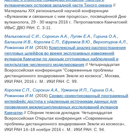
вулканических островов западной части Тихого океана
//
Материалы XIX региональной научной конференции
«Вулканизм и связанные с ним процессы», посвящённой Дню
вулканолога, 29 - 30 марта 2016 г.. Петропавловск-Камчатский:
ИВиС ДВО РАН. С. 3-11.
Мальковский С.И.
,
Сорокин А.А.
,
Лупян Е.А.
,
Гирина О.А.
,
Балашов И.В.
,
Королев С.П.
,
Ефремов В.Ю.
,
Верхотуров А.Л.
,
Романова И.М.
(2016)
Комплексный анализ распространения
пепловых шлейфов во время эксплозивных извержений
вулканов Камчатки по данным спутниковых наблюдений и
результатам численного моделирования
// Четырнадцатая
Всероссийская конференция "Современные проблемы
дистанционного зондирования Земли из космоса", Москва,
ИКИ РАН, 2016 г.. М.: ИКИ РАН. С. 99.
Королев С.П.
,
Сорокин А.А.
,
Урманов И.П.
,
Гирина О.А.
,
Романова И.М.
(2016)
Cервис-ориентированный программный
интерфейс доступа к удаленным источникам данных для
проведения междисциплинарных исследований вулканов
Камчатки
// Сборник тезисов докладов. Четырнадцатая
Всероссийская Открытая конференция «Современные
проблемы дистанционного зондирования Земли из космоса»,
ИКИ РАН 14–18 ноября 2016 г.. М.: ИКИ РАН. С. 94.