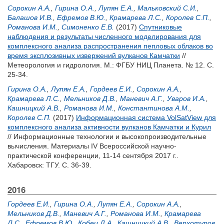
Сорокин А.А.
,
Гирина О.А.
,
Лупян Е.А.
,
Мальковский С.И.
,
Балашов И.В.
,
Ефремов В.Ю.
,
Крамарева Л.С.
,
Королев С.П.
,
Романова И.М.
,
Симоненко Е.В.
(2017)
Спутниковые
наблюдения и результаты численного моделирования для
комплексного анализа распространения пепловых облаков во
время эксплозивных извержений вулканов Камчатки
//
Метеорология и гидрология. М.: ФГБУ НИЦ Планета. № 12. С.
25-34.
Гирина О.А.
,
Лупян Е.А.
,
Гордеев Е.И.
,
Сорокин А.А.
,
Крамарева Л.С.
,
Мельников Д.В.
,
Маневич А.Г.
,
Уваров И.А.
,
Кашницкий А.В.
,
Романова И.М.
,
Константинова А.М.
,
Королев С.П.
(2017)
Информационная система VolSatView для
комплексного анализа активности вулканов Камчатки и Курил
// Информационные технологии и высокопроизводительные
вычисления. Материалы IV Всероссийской научно-
практической конференции, 11-14 сентября 2017 г..
Хабаровск: ТГУ. С. 36-39.
2016
Гордеев Е.И.
,
Гирина О.А.
,
Лупян Е.А.
,
Сорокин А.А.
,
Мельников Д.В.
,
Маневич А.Г.
,
Романова И.М.
,
Крамарева
Л.С.
,
Ефремов В.Ю.
,
Кобец Д.А.
,
Кашницкий А.В.
,
Верхотуров