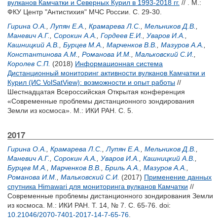
вулканов Камчатки и Северных Курил в 1993-2018 гг.
// . М.:
ФКУ Центр "Антистихия" МЧС России. С. 29-30.
Гирина О.А.
,
Лупян Е.А.
,
Крамарева Л.С.
,
Мельников Д.В.
,
Маневич А.Г.
,
Сорокин А.А.
,
Гордеев Е.И.
,
Уваров И.А.
,
Кашницкий А.В.
,
Бурцев М.А.
,
Марченков В.В.
,
Мазуров А.А.
,
Константинова А.М.
,
Романова И.М.
,
Мальковский С.И.
,
Королев С.П.
(2018)
Информационная система
Дистанционный мониторинг активности вулканов Камчатки и
Курил (ИС VolSatView): возможности и опыт работы
//
Шестнадцатая Всероссийская Открытая конференция
«Современные проблемы дистанционного зондирования
Земли из космоса». М.: ИКИ РАН. С. 5.
2017
Гирина О.А.
,
Крамарева Л.С.
,
Лупян Е.А.
,
Мельников Д.В.
,
Маневич А.Г.
,
Сорокин А.А.
,
Уваров И.А.
,
Кашницкий А.В.
,
Бурцев М.А.
,
Марченков В.В.
,
Бриль А.А.
,
Мазуров А.А.
,
Романова И.М.
,
Мальковский С.И.
(2017)
Применение данных
спутника Himawari для мониторинга вулканов Камчатки
//
Современные проблемы дистанционного зондирования Земли
из космоса. М.: ИКИ РАН. Т. 14, № 7. С. 65-76.
doi:
10.21046/2070-7401-2017-14-7-65-76
.