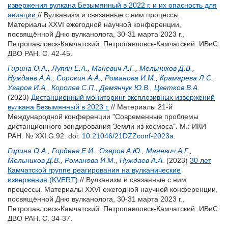
извержения вулкана Безымянный в 2022 г. и их опасность для
авиации
// Вулканизм и связанные с ним процессы.
Материалы XXVI ежегодной научной конференции,
посвящённой Дню вулканолога, 30-31 марта 2023 г.,
Петропавловск-Камчатский. Петропавловск-Камчатский: ИВиС
ДВО РАН. С. 42-45.
Гирина О.А.
,
Лупян Е.А.
,
Маневич А.Г.
,
Мельников Д.В.
,
Нуждаев А.А.
,
Сорокин А.А.
,
Романова И.М.
,
Крамарева Л.С.
,
Уваров И.А.
,
Королев С.П.
,
Демянчук Ю.В.
,
Цветков В.А.
(2023)
Дистанционный мониторинг эксплозивных извержений
вулкана Безымянный в 2023 г.
// Материалы 21-й
Международной конференции "Современные проблемы
дистанционного зондирования Земли из космоса". М.: ИКИ
РАН. № XXI.G.92.
doi:
10.21046/21DZZconf-2023a
.
Гирина О.А.
,
Гордеев Е.И.
,
Озеров А.Ю.
,
Маневич А.Г.
,
Мельников Д.В.
,
Романова И.М.
,
Нуждаев А.А.
(2023)
30 лет
Камчатской группе реагирования на вулканические
извержения (KVERT)
// Вулканизм и связанные с ним
процессы. Материалы XXVI ежегодной научной конференции,
посвящённой Дню вулканолога, 30-31 марта 2023 г.,
Петропавловск-Камчатский. Петропавловск-Камчатский: ИВиС
ДВО РАН. С. 34-37.