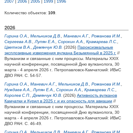
2007
|
2006
|
2005
|
1999
|
1996
Количество объектов:
109
.
2026
Гирина О.А.
,
Мельников Д.В.
,
Маневич А.Г.
,
Романова И.М.
,
Сергеева А.В.
,
Лупян Е.А.
,
Сорокин А.А.
,
Крамарева Л.С.
,
Цветков В.А.
,
Демянчук Ю.В.
(2026)
Пароксизмальные
эксплозивные извержения вулкана Безымянный в 2025 г.
//
Вулканизм и связанные с ним процессы. Материалы XXIX
научной конференции, посвященной Дню вулканолога, 30
марта - 4 апреля 2026 г.. Петропавловск-Камчатский: ИВиС
ДВО РАН. С. 54-57.
Гирина О.А.
,
Маневич А.Г.
,
Мельников Д.В.
,
Романова И.М.
,
Нуждаев А.А.
,
Лупян Е.А.
,
Сорокин А.А.
,
Крамарева Л.С.
,
Королев С.П.
,
Демянчук Ю.В.
(2026)
Активность вулканов
Камчатки и Курил в 2025 г. и их опасность для авиации
//
Вулканизм и связанные с ним процессы. Материалы XXIX
научной конференции, посвященной Дню вулканолога, 30
марта - 4 апреля 2026 г.. Петропавловск-Камчатский: ИВиС
ДВО РАН. С. 46-49.
Гирина О.А.
,
Мельников Д.В.
,
Маневич А.Г.
,
Романова И.М.
,