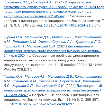
Крамарева Л.С.
,
Нуждаев А.А.
(2024)
Рождение нового
экструзивного купола вулкана Шивелуч (Камчатка) в 2024 году
по данным непрерывного спутникового мониторинга в
информационной системе VolSatView
// Современные
проблемы дистанционного зондирования Земли из космоса. Т.
21, № 3. С. 348-355.
doi:
10.21046/2070-7401-2024-21-3-348-
355
.
Гирина О.А.
,
Мельников Д.В.
,
Маневич А.Г.
,
Константинова
А.М.
,
Романова И.М.
,
Уваров
,
Сорокин А.А.
,
Крамарева Л.С.
,
Королев С.П.
,
Мальковский С.И.
(2024)
Дистанционный
мониторинг эксплозивного извержения вулкана Безымянный
24 июля 2024 г.
// Современные проблемы дистанционного
зондирования Земли из космоса. Двадцать вторая
международная конференция, 11-15 ноября 2024 г.. М.: ИКИ
РАН. № XXII.B.97.
Гирина О.А.
,
Маневич А.Г.
,
Мельников Д.В.
,
Константинова
А.М.
,
Романова И.М.
,
Уваров И.А.
,
Сорокин А.А.
,
Крамарева
Л.С.
,
Королев С.П.
,
Мальковский С.И.
(2024)
Дистанционный
мониторинг эксплозивного извержения вулкана Безымянный
24 июля 2024 г.
// Современные проблемы дистанционного
зондирования Земли из космоса. Вып. 21. № 6. С. 389-397.
doi:
10.21046/2070-7401-2024-21-6-389-397
.