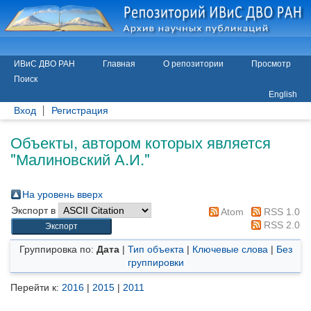
ИВиС ДВО РАН
Главная
О репозитории
Просмотр
Поиск
English
Вход
Регистрация
Объекты, автором которых является
"
Малиновский А.И.
"
На уровень вверх
Экспорт в
Atom
RSS 1.0
RSS 2.0
Группировка по:
Дата
|
Тип объекта
|
Ключевые слова
|
Без
группировки
Перейти к:
2016
|
2015
|
2011