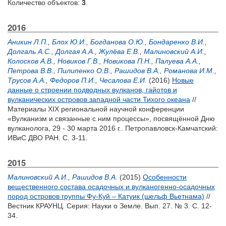
Количество объектов:
3
.
2016
Аникин Л.П.
,
Блох Ю.И.
,
Богданова О.Ю.
,
Бондаренко В.И.
,
Долгаль А.С.
,
Долгая А.А.
,
Жулёва Е.В.
,
Малиновский А.И.
,
Колосков А.В.
,
Новиков Г.В.
,
Новикова П.Н.
,
Палуева А.А.
,
Петрова В.В.
,
Пилипенко О.В.
,
Рашидов В.А.
,
Романова И.М.
,
Трусов А.А.
,
Федоров П.И.
,
Чесалова Е.И.
(2016)
Новые
данные о строении подводных вулканов, гайотов и
вулканических островов западной части Тихого океана
//
Материалы XIX региональной научной конференции
«Вулканизм и связанные с ним процессы», посвящённой Дню
вулканолога, 29 - 30 марта 2016 г.. Петропавловск-Камчатский:
ИВиС ДВО РАН. С. 3-11.
2015
Малиновский А.И.
,
Рашидов В.А.
(2015)
Особенности
вещественного состава осадочных и вулканогенно-осадочных
пород островов группы Фу-Куй – Катуик (шельф Вьетнама)
//
Вестник КРАУНЦ. Серия: Науки о Земле. Вып. 27. № 3. С. 12-
34.