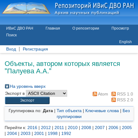
ИВиС ДВО РАН
Главная
О репозитории
Просмотр
Поиск
English
Вход
Регистрация
Объекты, автором которых является
"
Палуева А.А.
"
На уровень вверх
Экспорт в
Atom
RSS 1.0
RSS 2.0
Группировка по:
Дата
|
Тип объекта
|
Ключевые слова
|
Без
группировки
Перейти к:
2016
|
2012
|
2011
|
2010
|
2008
|
2007
|
2006
|
2005
|
2004
|
2003
|
2001
|
1998
|
1992