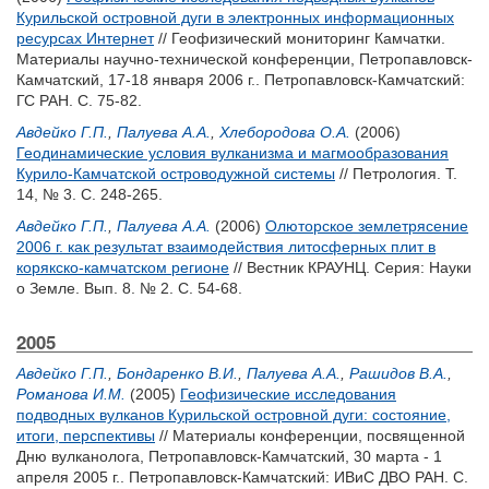
Курильской островной дуги в электронных информационных
ресурсах Интернет
// Геофизический мониторинг Камчатки.
Материалы научно-технической конференции, Петропавловск-
Камчатский, 17-18 января 2006 г.. Петропавловск-Камчатский:
ГС РАН. С. 75-82.
Авдейко Г.П.
,
Палуева А.А.
,
Хлебородова О.А.
(2006)
Геодинамические условия вулканизма и магмообразования
Курило-Камчатской островодужной системы
// Петрология. Т.
14, № 3. С. 248-265.
Авдейко Г.П.
,
Палуева А.А.
(2006)
Олюторское землетрясение
2006 г. как результат взаимодействия литосферных плит в
корякско-камчатском регионе
// Вестник КРАУНЦ. Серия: Науки
о Земле. Вып. 8. № 2. С. 54-68.
2005
Авдейко Г.П.
,
Бондаренко В.И.
,
Палуева А.А.
,
Рашидов В.А.
,
Романова И.М.
(2005)
Геофизические исследования
подводных вулканов Курильской островной дуги: состояние,
итоги, перспективы
// Материалы конференции, посвященной
Дню вулканолога, Петропавловск-Камчатский, 30 марта - 1
апреля 2005 г.. Петропавловск-Камчатский: ИВиС ДВО РАН. С.