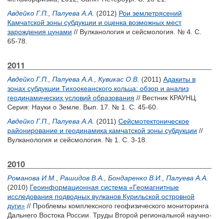
Авдейко Г.П.
,
Палуева А.А.
(2012)
Рои землетрясений
Камчатской зоны субдукции и оценка возможных мест
зарождения цунами
// Вулканология и сейсмология. № 4. С.
65-78.
2011
Авдейко Г.П.
,
Палуева А.А.
,
Кувикас О.В.
(2011)
Адакиты в
зонах субдукции Тихоокеанского кольца: обзор и анализ
геодинамических условий образования
// Вестник КРАУНЦ.
Серия: Науки о Земле. Вып. 17. № 1. С. 45-60.
Авдейко Г.П.
,
Палуева А.А.
(2011)
Сейсмотектоническое
районирование и геодинамика камчатской зоны субдукции
//
Вулканология и сейсмология. № 1. С. 3-18.
2010
Романова И.М.
,
Рашидов В.А.
,
Бондаренко В.И.
,
Палуева А.А.
(2010)
Геоинформационная система «Геомагнитные
исследования подводных вулканов Курильской островной
дуги»
// Проблемы комплексного геофизического мониторинга
Дальнего Востока России. Труды Второй региональной научно-