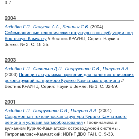
3-7.
2004
Авдейко Г.П.
,
Палуева А.А.
,
Лепиньч С.В.
(2004)
Сейсмоактивные тектонические структуры зоны субдукции под
Восточную Камчатку
// Вестник КРАУНЦ. Серия: Науки о
Земле. № 3. С. 18-35.
2003
Авдейко Г.П.
,
Савельев Д.П.
,
Попруженко С.В.
,
Палуева А.А.
(2003)
Принцип актуализма: критерии для палеотектонических
реконструкций на примере Курило-Камчатского региона
//
Вестник КРАУНЦ. Серия: Науки о Земле. № 1. С. 32-59.
2001
Авдейко Г.П.
,
Попруженко С.В.
,
Палуева А.А.
(2001)
Современная тектоническая структура Курило-Камчатского
региона и условия магмообразования
/ Геодинамика и
вулканизм Курило-Камчатской островодужной системы .
Петропавловск-Камчатский: ИВГиГ ДВО РАН. С. 9-33.