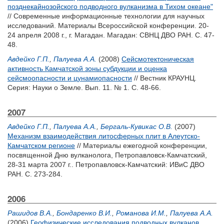
позднекайнозойского подводного вулканизма в Тихом океане"
// Современные информационные технологии для научных
исследований. Материалы Всероссийской конференции. 20-
24 апреля 2008 г., г. Магадан. Магадан: СВНЦ ДВО РАН. С. 47-
48.
Авдейко Г.П.
,
Палуева А.А.
(2008)
Сейсмотектоническая
активность Камчатской зоны субдукции и оценка
сейсмоопасности и цунамиопасности
// Вестник КРАУНЦ.
Серия: Науки о Земле. Вып. 11. № 1. С. 48-66.
2007
Авдейко Г.П.
,
Палуева А.А.
,
Бергаль-Кувикас О.В.
(2007)
Механизм взаимодействия литосферных плит в Алеутско-
Камчатском регионе
// Материалы ежегодной конференции,
посвященной Дню вулканолога, Петропавловск-Камчатский,
28-31 марта 2007 г.. Петропавловск-Камчатский: ИВиС ДВО
РАН. С. 273-284.
2006
Рашидов В.А.
,
Бондаренко В.И.
,
Романова И.М.
,
Палуева А.А.
(2006)
Геофизические исследования подводных вулканов