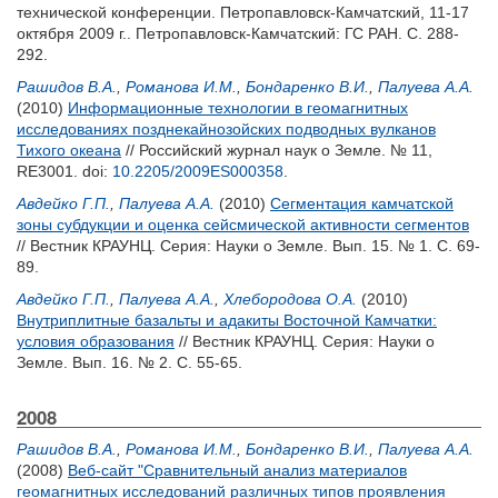
технической конференции. Петропавловск-Камчатский, 11-17
октября 2009 г.. Петропавловск-Камчатский: ГС РАН. С. 288-
292.
Рашидов В.А.
,
Романова И.М.
,
Бондаренко В.И.
,
Палуева А.А.
(2010)
Информационные технологии в геомагнитных
исследованиях позднекайнозойских подводных вулканов
Тихого океана
// Российский журнал наук о Земле. № 11,
RE3001.
doi:
10.2205/2009ES000358
.
Авдейко Г.П.
,
Палуева А.А.
(2010)
Сегментация камчатской
зоны субдукции и оценка сейсмической активности сегментов
// Вестник КРАУНЦ. Серия: Науки о Земле. Вып. 15. № 1. С. 69-
89.
Авдейко Г.П.
,
Палуева А.А.
,
Хлебородова О.А.
(2010)
Внутриплитные базальты и адакиты Восточной Камчатки:
условия образования
// Вестник КРАУНЦ. Серия: Науки о
Земле. Вып. 16. № 2. С. 55-65.
2008
Рашидов В.А.
,
Романова И.М.
,
Бондаренко В.И.
,
Палуева А.А.
(2008)
Веб-сайт "Сравнительный анализ материалов
геомагнитных исследований различных типов проявления