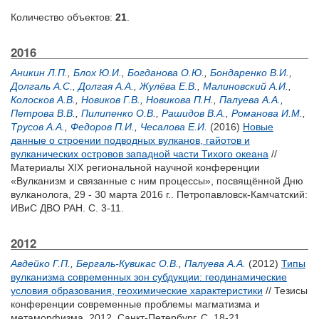
Количество объектов:
21
.
2016
Аникин Л.П.
,
Блох Ю.И.
,
Богданова О.Ю.
,
Бондаренко В.И.
,
Долгаль А.С.
,
Долгая А.А.
,
Жулёва Е.В.
,
Малиновский А.И.
,
Колосков А.В.
,
Новиков Г.В.
,
Новикова П.Н.
,
Палуева А.А.
,
Петрова В.В.
,
Пилипенко О.В.
,
Рашидов В.А.
,
Романова И.М.
,
Трусов А.А.
,
Федоров П.И.
,
Чесалова Е.И.
(2016)
Новые
данные о строении подводных вулканов, гайотов и
вулканических островов западной части Тихого океана
//
Материалы XIX региональной научной конференции
«Вулканизм и связанные с ним процессы», посвящённой Дню
вулканолога, 29 - 30 марта 2016 г.. Петропавловск-Камчатский:
ИВиС ДВО РАН. С. 3-11.
2012
Авдейко Г.П.
,
Бергаль-Кувикас О.В.
,
Палуева А.А.
(2012)
Типы
вулканизма современных зон субдукции: геодинамические
условия образования, геохимические характеристики
// Тезисы
конференции современные проблемы магматизма и
метаморфизма, 2012, Санкт-Петербург. С. 18-21.