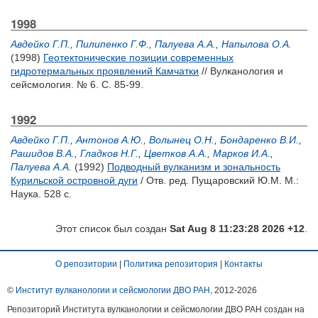
1998
Авдейко Г.П.
,
Пилипенко Г.Ф.
,
Палуева А.А.
,
Напылова О.А.
(1998)
Геотектонические позиции современных
гидротермальных проявлений Камчатки
// Вулканология и
сейсмология. № 6. С. 85-99.
1992
Авдейко Г.П.
,
Антонов А.Ю.
,
Волынец О.Н.
,
Бондаренко В.И.
,
Рашидов В.А.
,
Гладков Н.Г.
,
Цветков А.А.
,
Марков И.А.
,
Палуева А.А.
(1992)
Подводный вулканизм и зональность
Курильской островной дуги
/ Отв. ред.
Пущаровский Ю.М.
М.:
Наука. 528 с.
Этот список был создан
Sat Aug 8 11:23:28 2026 +12
.
О репозитории
|
Политика репозитория
|
Контакты
©
Институт вулканологии и сейсмологии ДВО РАН
, 2012-
2026
Репозиторий Института вулканологии и сейсмологии ДВО РАН создан на