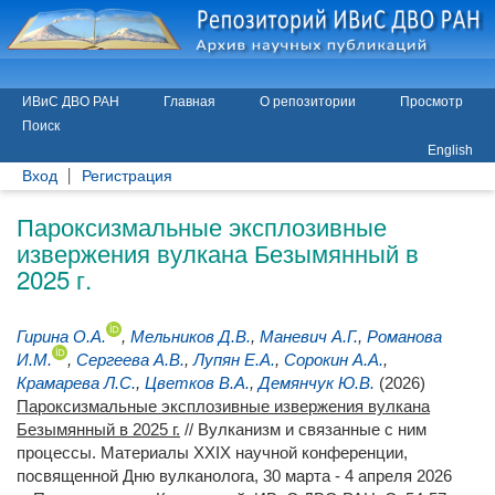
ИВиС ДВО РАН
Главная
О репозитории
Просмотр
Поиск
English
Вход
Регистрация
Пароксизмальные эксплозивные
извержения вулкана Безымянный в
2025 г.
Гирина О.А.
,
Мельников Д.В.
,
Маневич А.Г.
,
Романова
И.М.
,
Сергеева А.В.
,
Лупян Е.А.
,
Сорокин А.А.
,
Крамарева Л.С.
,
Цветков В.А.
,
Демянчук Ю.В.
(2026)
Пароксизмальные эксплозивные извержения вулкана
Безымянный в 2025 г.
// Вулканизм и связанные с ним
процессы. Материалы XXIX научной конференции,
посвященной Дню вулканолога, 30 марта - 4 апреля 2026