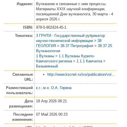
Издание:
Вулканизм и связанные с ним процессы.
Материалы XXIX научной конференции,
посвященной Дню вулканолога, 30 марта - 4
апреля 2026 г.
ISBN:
978-5-902424-45-1
Тематика:
3 ГРНТИ - Государственный рубрикатор
научно-технической информации
>
38
ГЕОЛОГИЯ
>
38.37 Петрография
>
38.37.25
Вулканология
1 Вулканы
>
1.1 Вулканы Курило-
Камчатского региона
>
1.1.1 Камчатка
>
Безымянный
Связанные
http://www.kscnet.ru/ivs/publication/vol...
URL:
Разместивший
к.г.-.м.н. О.А. Гирина
пользователь:
Дата
18 Апр 2026 08:21
размещения:
Последнее
07 Май 2026 00:23
изменение: