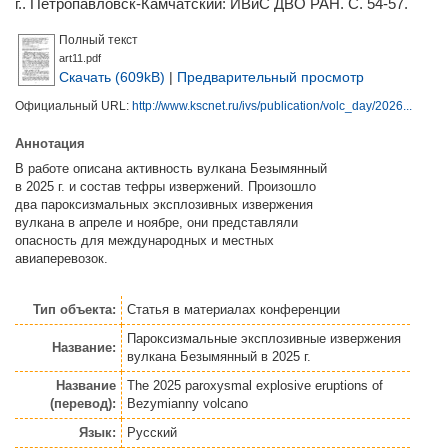
г.. Петропавловск-Камчатский: ИВиС ДВО РАН. С. 54-57.
Полный текст
art11.pdf
Скачать (609kB)
|
Предварительный просмотр
Официальный URL:
http://www.kscnet.ru/ivs/publication/volc_day/2026...
Аннотация
В работе описана активность вулкана Безымянный
в 2025 г. и состав тефры извержений. Произошло
два пароксизмальных эксплозивных извержения
вулкана в апреле и ноябре, они представляли
опасность для международных и местных
авиаперевозок.
Тип объекта:
Статья
в материалах конференции
Пароксизмальные эксплозивные извержения
Название:
вулкана Безымянный в 2025 г.
Название
The 2025 paroxysmal explosive eruptions of
(перевод):
Bezymianny volcano
Язык:
Русский