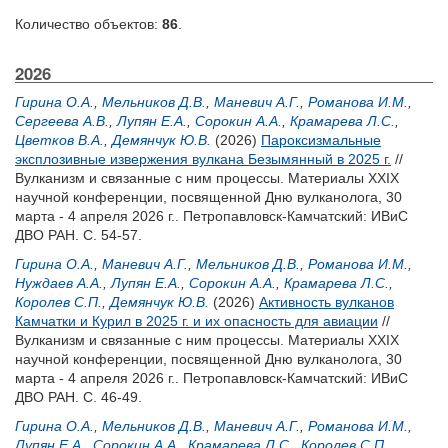
Количество объектов:
86
.
2026
Гирина О.А.
,
Мельников Д.В.
,
Маневич А.Г.
,
Романова И.М.
,
Сергеева А.В.
,
Лупян Е.А.
,
Сорокин А.А.
,
Крамарева Л.С.
,
Цветков В.А.
,
Демянчук Ю.В.
(2026)
Пароксизмальные
эксплозивные извержения вулкана Безымянный в 2025 г.
//
Вулканизм и связанные с ним процессы. Материалы XXIX
научной конференции, посвященной Дню вулканолога, 30
марта - 4 апреля 2026 г.. Петропавловск-Камчатский: ИВиС
ДВО РАН. С. 54-57.
Гирина О.А.
,
Маневич А.Г.
,
Мельников Д.В.
,
Романова И.М.
,
Нуждаев А.А.
,
Лупян Е.А.
,
Сорокин А.А.
,
Крамарева Л.С.
,
Королев С.П.
,
Демянчук Ю.В.
(2026)
Активность вулканов
Камчатки и Курил в 2025 г. и их опасность для авиации
//
Вулканизм и связанные с ним процессы. Материалы XXIX
научной конференции, посвященной Дню вулканолога, 30
марта - 4 апреля 2026 г.. Петропавловск-Камчатский: ИВиС
ДВО РАН. С. 46-49.
Гирина О.А.
,
Мельников Д.В.
,
Маневич А.Г.
,
Романова И.М.
,
Лупян Е.А.
,
Сорокин А.А.
,
Крамарева Л.С.
,
Королев С.П.