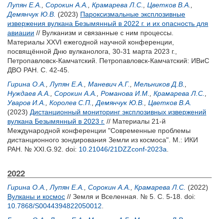
Лупян Е.А.
,
Сорокин А.А.
,
Крамарева Л.С.
,
Цветков В.А.
,
Демянчук Ю.В.
(2023)
Пароксизмальные эксплозивные
извержения вулкана Безымянный в 2022 г. и их опасность для
авиации
// Вулканизм и связанные с ним процессы.
Материалы XXVI ежегодной научной конференции,
посвящённой Дню вулканолога, 30-31 марта 2023 г.,
Петропавловск-Камчатский. Петропавловск-Камчатский: ИВиС
ДВО РАН. С. 42-45.
Гирина О.А.
,
Лупян Е.А.
,
Маневич А.Г.
,
Мельников Д.В.
,
Нуждаев А.А.
,
Сорокин А.А.
,
Романова И.М.
,
Крамарева Л.С.
,
Уваров И.А.
,
Королев С.П.
,
Демянчук Ю.В.
,
Цветков В.А.
(2023)
Дистанционный мониторинг эксплозивных извержений
вулкана Безымянный в 2023 г.
// Материалы 21-й
Международной конференции "Современные проблемы
дистанционного зондирования Земли из космоса". М.: ИКИ
РАН. № XXI.G.92.
doi:
10.21046/21DZZconf-2023a
.
2022
Гирина О.А.
,
Лупян Е.А.
,
Сорокин А.А.
,
Крамарева Л.С.
(2022)
Вулканы и космос
// Земля и Вселенная. № 5. С. 5-18.
doi:
10.7868/S0044394822050012
.