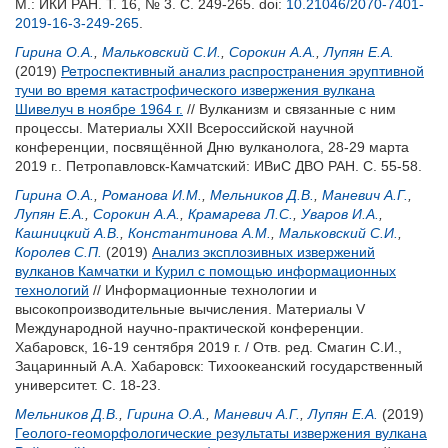
М.: ИКИ РАН. Т. 16, № 3. С. 249-265.
doi:
10.21046/2070-7401-
2019-16-3-249-265
.
Гирина О.А.
,
Мальковский С.И.
,
Сорокин А.А.
,
Лупян Е.А.
(2019)
Ретроспективный анализ распространения эруптивной
тучи во время катастрофического извержения вулкана
Шивелуч в ноябре 1964 г.
// Вулканизм и связанные с ним
процессы. Материалы XXII Всероссийской научной
конференции, посвящённой Дню вулканолога, 28-29 марта
2019 г.. Петропавловск-Камчатский: ИВиС ДВО РАН. С. 55-58.
Гирина О.А.
,
Романова И.М.
,
Мельников Д.В.
,
Маневич А.Г.
,
Лупян Е.А.
,
Сорокин А.А.
,
Крамарева Л.С.
,
Уваров И.А.
,
Кашницкий А.В.
,
Константинова А.М.
,
Мальковский С.И.
,
Королев С.П.
(2019)
Анализ эксплозивных извержений
вулканов Камчатки и Курил с помощью информационных
технологий
// Информационные технологии и
высокопроизводительные вычисления. Материалы V
Международной научно-практической конференции.
Хабаровск, 16-19 сентября 2019 г. / Отв. ред.
Смагин С.И.
,
Зацаринный А.А.
Хабаровск: Тихоокеанский государственный
университет. С. 18-23.
Мельников Д.В.
,
Гирина О.А.
,
Маневич А.Г.
,
Лупян Е.А.
(2019)
Геолого-геоморфологические результаты извержения вулкана