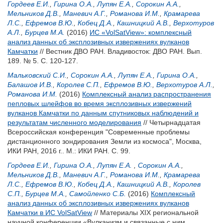
Гордеев Е.И.
,
Гирина О.А.
,
Лупян Е.А.
,
Сорокин А.А.
,
Мельников Д.В.
,
Маневич А.Г.
,
Романова И.М.
,
Крамарева
Л.С.
,
Ефремов В.Ю.
,
Кобец Д.А.
,
Кашницкий А.В.
,
Верхотуров
А.Л.
,
Бурцев М.А.
(2016)
ИС «VolSatView»: комплексный
анализ данных об эксплозивных извержениях вулканов
Камчатки
// Вестник ДВО РАН. Владивосток: ДВО РАН. Вып.
189. № 5. С. 120-127.
Мальковский С.И.
,
Сорокин А.А.
,
Лупян Е.А.
,
Гирина О.А.
,
Балашов И.В.
,
Королев С.П.
,
Ефремов В.Ю.
,
Верхотуров А.Л.
,
Романова И.М.
(2016)
Комплексный анализ распространения
пепловых шлейфов во время эксплозивных извержений
вулканов Камчатки по данным спутниковых наблюдений и
результатам численного моделирования
// Четырнадцатая
Всероссийская конференция "Современные проблемы
дистанционного зондирования Земли из космоса", Москва,
ИКИ РАН, 2016 г.. М.: ИКИ РАН. С. 99.
Гордеев Е.И.
,
Гирина О.А.
,
Лупян Е.А.
,
Сорокин А.А.
,
Мельников Д.В.
,
Маневич А.Г.
,
Романова И.М.
,
Крамарева
Л.С.
,
Ефремов В.Ю.
,
Кобец Д.А.
,
Кашницкий А.В.
,
Королев
С.П.
,
Бурцев М.А.
,
Самойленко С.Б.
(2016)
Комплексный
анализ данных об эксплозивных извержениях вулканов
Камчатки в ИС VolSatView
// Материалы XIX региональной
научной конференции «Вулканизм и связанные с ним