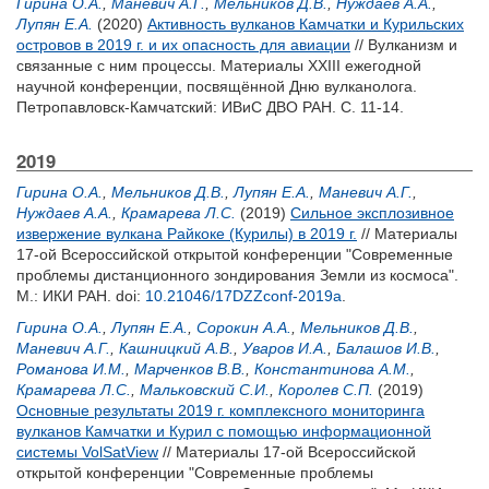
Гирина О.А.
,
Маневич А.Г.
,
Мельников Д.В.
,
Нуждаев А.А.
,
Лупян Е.А.
(2020)
Активность вулканов Камчатки и Курильских
островов в 2019 г. и их опасность для авиации
// Вулканизм и
связанные с ним процессы. Материалы XXIII ежегодной
научной конференции, посвящённой Дню вулканолога.
Петропавловск-Камчатский: ИВиС ДВО РАН. С. 11-14.
2019
Гирина О.А.
,
Мельников Д.В.
,
Лупян Е.А.
,
Маневич А.Г.
,
Нуждаев А.А.
,
Крамарева Л.С.
(2019)
Сильное эксплозивное
извержение вулкана Райкоке (Курилы) в 2019 г.
// Материалы
17-ой Всероссийской открытой конференции "Современные
проблемы дистанционного зондирования Земли из космоса".
М.: ИКИ РАН.
doi:
10.21046/17DZZconf-2019a
.
Гирина О.А.
,
Лупян Е.А.
,
Сорокин А.А.
,
Мельников Д.В.
,
Маневич А.Г.
,
Кашницкий А.В.
,
Уваров И.А.
,
Балашов И.В.
,
Романова И.М.
,
Марченков В.В.
,
Константинова А.М.
,
Крамарева Л.С.
,
Мальковский С.И.
,
Королев С.П.
(2019)
Основные результаты 2019 г. комплексного мониторинга
вулканов Камчатки и Курил с помощью информационной
системы VolSatView
// Материалы 17-ой Всероссийской
открытой конференции "Современные проблемы