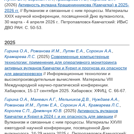
(2026)
Активность вулкана Крашенинникова (Камчатка) в 2025-
2026 гг.
// Вулканизм и связанные с ним процессы. Материалы
XXIX научной конференции, посвященной Дню вулканолога,
30 марта - 4 апреля 2026 г.. Петропавловск-Камчатский: ИВиС
ДВО РАН. С. 50-53.
2025
Гирина О.А.
,
Романова И.М.
,
Лупян Е.А.
,
Сорокин А.А.
,
Крамарева Л.С.
(2025)
Современные компьютерные
технологии: применение для оперативного мониторинга
активных вулканов Камчатки и Курил и прогноза их опасности
для авиаперевозок
// Информационные технологии и
высокопроизводительные вычисления. Материалы VIII
Международной научно-практической конференции.
Хабаровск, 15-17 сентября 2025. Хабаровск: ХФИЦ. С. 66-67.
Гирина О.А.
,
Маневич А.Г.
,
Мельников Д.В.
,
Нуждаев А.А.
,
Романова И.М.
,
Лупян Е.А.
,
Сорокин А.А.
,
Крамарева Л.С.
,
Королев С.П.
,
Демянчук Ю.В.
(2025)
Активность вулканов
Камчатки и Курил в 2024 г. и их опасность для авиации
//
Вулканизм и связанные с ним процессы. Материалы XXVIII
ежегодной научной конференции, посвященной Дню
вулканолога, 24-29 марта 2025 г.. Петропавловск-Камчатский: