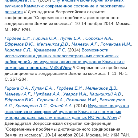
Крамарева Л.С.
(2014)
Спутниковый мониторинг активных
вулканов Камчатки: современное состояние и перспективы
развития
// Двенадцатая Всероссийская открытая
конференция "Современные проблемы дистанционного
зондирования Земли из космоса", 10-14 ноября 2014, Москва.
М.: ИКИ РАН.
Гордеев Е.И.
,
Гирина О.А.
,
Лупян Е.А.
,
Сорокин А.А.
,
Ефремов В.Ю.
,
Мельников Д.В.
,
Маневич А.Г.
,
Романова И.М.
,
Королев С.П.
,
Крамарева Л.С.
(2014)
Возможности
использования данных гиперспектральных спутниковых
наблюдений для изучения активности вулканов Камчатки с
помощью геопортала VolSatView
// Современные проблемы
дистанционного зондирования Земли из космоса. Т. 11, № 1.
С. 267-284.
Гирина О.А.
,
Лупян Е.А.
,
Гордеев Е.И.
,
Мельников Д.В.
,
Маневич А.Г.
,
Нуждаев А.А.
,
Уваров И.А.
,
Кашницкий А.В.
,
Ефремов В.Ю.
,
Сорокин А.А.
,
Романова И.М.
,
Верхотуров
А.Л.
,
Крамарева Л.С.
,
Филей А.А.
(2014)
Изучение продуктов
эксплозивных извержений вулканов Камчатки с помощью
гиперспектральных спутниковых данных ИС VolSatView
//
Двенадцатая Всероссийская открытая конференция
"Современные проблемы дистанционного зондирования
Земли из космоса", 10-14 ноября 2014, Москва. М.: ИКИ РАН.