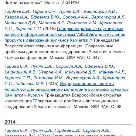
Земли из космоса". Москва: ИКИ РАН.
Гордеев Е.И.
,
Гирина О.А.
,
Лупян Е.А.
,
Кашницкий А.В.
,
Уваров И.А.
,
Ефремов В.Ю.
,
Сорокин А.А.
,
Верхотуров А.Л.
,
Мельников Д.В.
,
Маневич А.Г.
,
Романова И.М.
,
Крамарева
Л.С.
,
Королев С.П.
(2015)
Гиперспектральные спутниковые
данные информационной системы VolSatView для изучения
продуктов извержений вулканов Камчатки
// Тринадцатая
Всероссийская открытая конференция "Современные
проблемы дистанционного зондирования Земли из космоса".
Тезисы конференции. Москва: ИКИ РАН. С. 347.
Гирина О.А.
,
Лупян Е.А.
,
Сорокин А.А.
,
Ефремов В.Ю.
,
Кашницкий А.В.
,
Уваров И.А.
,
Мельников Д.В.
,
Маневич А.Г.
,
Королев С.П.
,
Романова И.М.
,
Верхотуров А.Л.
,
Крамарева
Л.С.
,
Чибисова М.В.
(2015)
Информационная система
VolSatView для оперативного мониторинга активных вулканов
Камчатки и Курил
// Тринадцатая Всероссийская открытая
конференция "Современные проблемы дистанционного
зондирования Земли из космоса". Москва: ИКИ РАН. С. 98.
2014
Гирина О.А.
,
Лупян Е.А.
,
Гордеев Е.И.
,
Сорокин А.А.
,