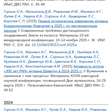
ИВиС ДВО РАН. С. 45-48.
Гирина О.А.
,
Мельников Д.В.
,
Романова И.М.
,
Маневич А.Г.
,
Лупян Е.А.
,
Уваров И.А.
,
Сорокин А.А.
,
Крамарева Л.С.
,
Королев С.П.
(2025)
Первое историческое извержение вулкана
Крашенинникова (Камчатка) в 2025 г. по дистанционным
данным
// Современные проблемы дистанционного
зондирования Земли из космоса. Материалы 23-ей
международной конференции, 10-14 ноября 2025 г.. М.: ИКИ
РАН. С. 319.
doi:
10.21046/23DZZconf-2025a
.
Гирина О.А.
,
Маневич А.Г.
,
Мельников Д.В.
,
Нуждаев А.А.
,
Романова И.М.
,
Лупян Е.А.
,
Сорокин А.А.
,
Крамарева Л.С.
,
Нуждаев И.А.
,
Демянчук Ю.В.
,
Цветков В.А.
,
Королев С.П.
,
Уваров И.А.
,
Константинова А.М.
(2025)
Активность купола
«300 лет РАН» вулкана Шивелуч в 2024-2025 гг.
// Вулканизм и
связанные с ним процессы. Материалы XXVIII ежегодной
научной конференции, посвященной Дню вулканолога, 24-29
марта 2025 г.. Петропавловск-Камчатский: ИВиС ДВО РАН. С.
49-52.
2024
Гирина О.А.
,
Маневич А.Г.
,
Лупян Е.А.
,
Уваров И.А.
,
Романова