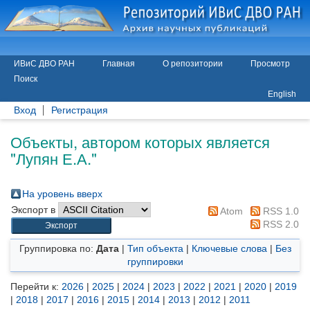
ИВиС ДВО РАН
Главная
О репозитории
Просмотр
Поиск
English
Вход
Регистрация
Объекты, автором которых является
"
Лупян Е.А.
"
На уровень вверх
Экспорт в
Atom
RSS 1.0
RSS 2.0
Группировка по:
Дата
|
Тип объекта
|
Ключевые слова
|
Без
группировки
Перейти к:
2026
|
2025
|
2024
|
2023
|
2022
|
2021
|
2020
|
2019
|
2018
|
2017
|
2016
|
2015
|
2014
|
2013
|
2012
|
2011