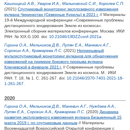
Кашницкий А.В.
,
Уваров И.А.
,
Мальковский С.И.
,
Королев С.П.
(2021)
Спутниковый мониторинг эксплозивного извержения
вулкана Чиринкотан (Северные Курилы) в 2021 г.
// Материалы
19-й Международной конференции «Современные проблемы
дистанционного зондирования Земли из космоса».
Электронный сборник материалов конференции. Москва: ИКИ
РАН. № XIX.G.100.
doi:
10.21046/19DZZconf-2021a
.
Гирина О.А.
,
Мельников Д.В.
,
Лупян Е.А.
,
Маневич А.Г.
,
Сорокин А.А.
,
Крамарева Л.С.
(2021)
Непрерывный
мультиспутниковый мониторинг вулканов для обнаружения
извержений на примере бокового прорыва вулкана
Ключевской в феврале 2021 г.
// Современные проблемы
дистанционного зондирования Земли из космоса. М.: ИКИ
РАН. Т. 18, № 1. С. 261-267.
doi:
10.21046/2070-7401-2021-18-
1-261-267
.
2020
Гирина О.А.
,
Мельников Д.В.
,
Маневич А.Г.
,
Нуждаев А.А.
,
Лупян Е.А.
,
Сорокин А.А.
,
Крамарева Л.С.
(2020)
Динамика
развития эксплозивного извержения вулкана Безымянный 15
марта 2019 г. по спутниковым данным
// Материалы
Восемнадцатой Всероссийской Открытой конференции с