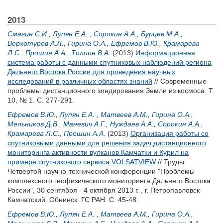
2013
Смагин С.И.
,
Лупян Е.А.
,
Сорокин А.А.
,
Бурцев М.А.
,
Верхотуров А.Л.
,
Гирина О.А.
,
Ефремов В.Ю.
,
Крамарева
Л.С.
,
Прошин А.А.
,
Толпин В.А.
(2013)
Информационная
система работы с данными спутниковых наблюдений региона
Дальнего Востока России для проведения научных
исследований в различных областях знаний
// Современные
проблемы дистанционного зондирования Земли из космоса. Т.
10, № 1. С. 277-291.
Ефремов В.Ю.
,
Лупян Е.А.
,
Матвеев А.М.
,
Гирина О.А.
,
Мельников Д.В.
,
Маневич А.Г.
,
Нуждаев А.А.
,
Сорокин А.А.
,
Крамарева Л.С.
,
Прошин А.А.
(2013)
Организация работы со
спутниковыми данными для решения задач дистанционного
мониторинга активности вулканов Камчатки и Курил на
примере спутникового сервиса VOLSATVIEW
// Труды
Четвертой научно-технической конференции "Проблемы
комплексного геофизического мониторинга Дальнего Востока
России", 30 сентября - 4 октября 2013 г. , г. Петропавловск-
Камчатский. Обнинск: ГС РАН. С. 45-48.
Ефремов В.Ю.
,
Лупян Е.А.
,
Матвеев А.М.
,
Гирина О.А.
,