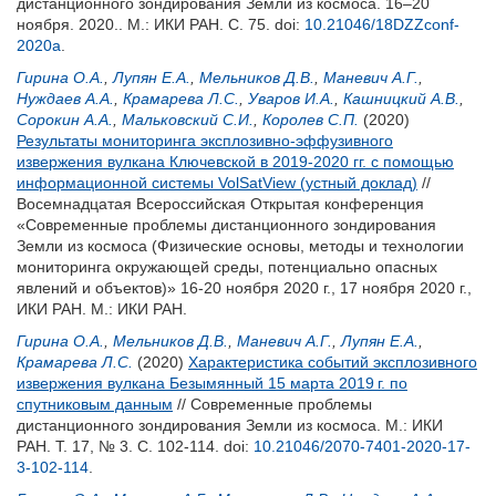
дистанционного зондирования Земли из космоса. 16–20
ноября. 2020.. М.: ИКИ РАН. С. 75.
doi:
10.21046/18DZZconf-
2020a
.
Гирина О.А.
,
Лупян Е.А.
,
Мельников Д.В.
,
Маневич А.Г.
,
Нуждаев А.А.
,
Крамарева Л.С.
,
Уваров И.А.
,
Кашницкий А.В.
,
Сорокин А.А.
,
Мальковский С.И.
,
Королев С.П.
(2020)
Результаты мониторинга эксплозивно-эффузивного
извержения вулкана Ключевской в 2019-2020 гг. с помощью
информационной системы VolSatView (устный доклад)
//
Восемнадцатая Всероссийская Открытая конференция
«Современные проблемы дистанционного зондирования
Земли из космоса (Физические основы, методы и технологии
мониторинга окружающей среды, потенциально опасных
явлений и объектов)» 16-20 ноября 2020 г., 17 ноября 2020 г.,
ИКИ РАН. М.: ИКИ РАН.
Гирина О.А.
,
Мельников Д.В.
,
Маневич А.Г.
,
Лупян Е.А.
,
Крамарева Л.С.
(2020)
Характеристика событий эксплозивного
извержения вулкана Безымянный 15 марта 2019 г. по
спутниковым данным
// Современные проблемы
дистанционного зондирования Земли из космоса. М.: ИКИ
РАН. Т. 17, № 3. С. 102-114.
doi:
10.21046/2070-7401-2020-17-
3-102-114
.