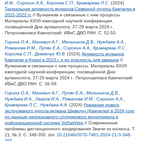
И.М.
,
Сорокин А.А.
,
Королев С.П.
,
Крамарева Л.С.
(2024)
Термальная активность вулканов Северной группы Камчатки в
2015-2022 гг.
// Вулканизм и связанные с ним процессы.
Материалы XXVII ежегодной научной конференции,
посвящённой Дню вулканолога, 27-29 марта 2024 г..
Петропавловск-Камчатский: ИВиС ДВО РАН. С. 52-55.
Гирина О.А.
,
Маневич А.Г.
,
Мельников Д.В.
,
Нуждаев А.А.
,
Романова И.М.
,
Лупян Е.А.
,
Сорокин А.А.
,
Крамарева Л.С.
,
Королев С.П.
,
Демянчук Ю.В.
(2024)
Активность вулканов
Камчатки и Курил в 2023 г. и их опасность для авиации
//
Вулканизм и связанные с ним процессы. Материалы XXVII
ежегодной научной конференции, посвящённой Дню
вулканолога, 27-29 марта 2024 г.. Петропавловск-Камчатский:
ИВиС ДВО РАН. С. 56-59.
Гирина О.А.
,
Маневич А.Г.
,
Лупян Е.А.
,
Мельников Д.В.
,
Нуждаев И.А.
,
Уваров И.А.
,
Романова И.М.
,
Сорокин А.А.
,
Крамарева Л.С.
,
Нуждаев А.А.
(2024)
Рождение нового
экструзивного купола вулкана Шивелуч (Камчатка) в 2024 году
по данным непрерывного спутникового мониторинга в
информационной системе VolSatView
// Современные
проблемы дистанционного зондирования Земли из космоса. Т.
21, № 3. С. 348-355.
doi:
10.21046/2070-7401-2024-21-3-348-
355
.