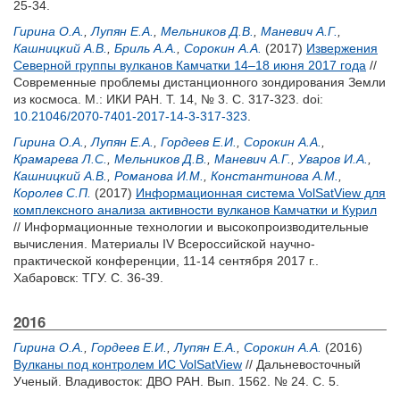
25-34.
Гирина О.А.
,
Лупян Е.А.
,
Мельников Д.В.
,
Маневич А.Г.
,
Кашницкий А.В.
,
Бриль А.А.
,
Сорокин А.А.
(2017)
Извержения
Северной группы вулканов Камчатки 14–18 июня 2017 года
//
Современные проблемы дистанционного зондирования Земли
из космоса. М.: ИКИ РАН. Т. 14, № 3. С. 317-323.
doi:
10.21046/2070-7401-2017-14-3-317-323
.
Гирина О.А.
,
Лупян Е.А.
,
Гордеев Е.И.
,
Сорокин А.А.
,
Крамарева Л.С.
,
Мельников Д.В.
,
Маневич А.Г.
,
Уваров И.А.
,
Кашницкий А.В.
,
Романова И.М.
,
Константинова А.М.
,
Королев С.П.
(2017)
Информационная система VolSatView для
комплексного анализа активности вулканов Камчатки и Курил
// Информационные технологии и высокопроизводительные
вычисления. Материалы IV Всероссийской научно-
практической конференции, 11-14 сентября 2017 г..
Хабаровск: ТГУ. С. 36-39.
2016
Гирина О.А.
,
Гордеев Е.И.
,
Лупян Е.А.
,
Сорокин А.А.
(2016)
Вулканы под контролем ИС VolSatView
// Дальневосточный
Ученый. Владивосток: ДВО РАН. Вып. 1562. № 24. С. 5.