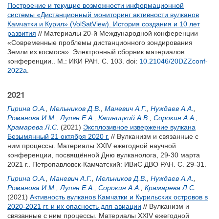
Построение и текущие возможности информационной
системы «Дистанционный мониторинг активности вулканов
Камчатки и Курил» (VolSatView). История создания и 10 лет
развития
// Материалы 20-й Международной конференции
«Современные проблемы дистанционного зондирования
Земли из космоса». Электронный сборник материалов
конференции.. М.: ИКИ РАН. С. 103.
doi:
10.21046/20DZZconf-
2022a
.
2021
Гирина О.А.
,
Мельников Д.В.
,
Маневич А.Г.
,
Нуждаев А.А.
,
Романова И.М.
,
Лупян Е.А.
,
Кашницкий А.В.
,
Сорокин А.А.
,
Крамарева Л.С.
(2021)
Эксплозивное извержение вулкана
Безымянный 21 октября 2020 г.
// Вулканизм и связанные с
ним процессы. Материалы XXIV ежегодной научной
конференции, посвящённой Дню вулканолога, 29-30 марта
2021 г.. Петропавловск-Камчатский: ИВиС ДВО РАН. С. 29-31.
Гирина О.А.
,
Маневич А.Г.
,
Мельников Д.В.
,
Нуждаев А.А.
,
Романова И.М.
,
Лупян Е.А.
,
Сорокин А.А.
,
Крамарева Л.С.
(2021)
Активность вулканов Камчатки и Курильских островов в
2020-2021 гг. и их опасность для авиации
// Вулканизм и
связанные с ним процессы. Материалы XXIV ежегодной