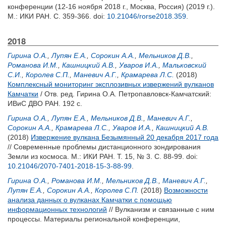
конференции (12-16 ноября 2018 г., Москва, Россия) (2019 г.).
М.: ИКИ РАН. С. 359-366.
doi:
10.21046/rorse2018.359
.
2018
Гирина О.А.
,
Лупян Е.А.
,
Сорокин А.А.
,
Мельников Д.В.
,
Романова И.М.
,
Кашницкий А.В.
,
Уваров И.А.
,
Мальковский
С.И.
,
Королев С.П.
,
Маневич А.Г.
,
Крамарева Л.С.
(2018)
Комплексный мониторинг эксплозивных извержений вулканов
Камчатки
/ Отв. ред.
Гирина О.А.
Петропавловск-Камчатский:
ИВиС ДВО РАН. 192 с.
Гирина О.А.
,
Лупян Е.А.
,
Мельников Д.В.
,
Маневич А.Г.
,
Сорокин А.А.
,
Крамарева Л.С.
,
Уваров И.А.
,
Кашницкий А.В.
(2018)
Извержение вулкана Безымянный 20 декабря 2017 года
// Современные проблемы дистанционного зондирования
Земли из космоса. М.: ИКИ РАН. Т. 15, № 3. С. 88-99.
doi:
10.21046/2070-7401-2018-15-3-88-99
.
Гирина О.А.
,
Романова И.М.
,
Мельников Д.В.
,
Маневич А.Г.
,
Лупян Е.А.
,
Сорокин А.А.
,
Королев С.П.
(2018)
Возможности
анализа данных о вулканах Камчатки с помощью
информационных технологий
// Вулканизм и связанные с ним
процессы. Материалы региональной конференции,