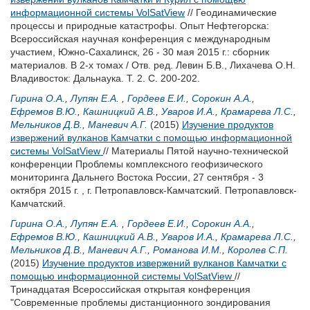
информационной системы VolSatView
// Геодинамические
процессы и природные катастрофы. Опыт Нефтегорска:
Всероссийская научная конференция с международным
участием, Южно-Сахалинск, 26 - 30 мая 2015 г.: сборник
материалов. В 2-х томах / Отв. ред.
Левин Б.В.
,
Лихачева О.Н.
Владивосток: Дальнаука. Т. 2. С. 200-202.
Гирина О.А.
,
Лупян Е.А.
,
Гордеев Е.И.
,
Сорокин А.А.
,
Ефремов В.Ю.
,
Кашницкий А.В.
,
Уваров И.А.
,
Крамарева Л.С.
,
Мельников Д.В.
,
Маневич А.Г.
(2015)
Изучение продуктов
извержений вулканов Камчатки с помощью информационной
системы VolSatView
// Материалы Пятой научно-технической
конференции Проблемы комплексного геофизического
мониторинга Дальнего Востока России, 27 сентября - 3
октября 2015 г. , г. Петропавловск-Камчатский. Петропавловск-
Камчатский.
Гирина О.А.
,
Лупян Е.А.
,
Гордеев Е.И.
,
Сорокин А.А.
,
Ефремов В.Ю.
,
Кашницкий А.В.
,
Уваров И.А.
,
Крамарева Л.С.
,
Мельников Д.В.
,
Маневич А.Г.
,
Романова И.М.
,
Королев С.П.
(2015)
Изучение продуктов извержений вулканов Камчатки с
помощью информационной системы VolSatView
//
Тринадцатая Всероссийская открытая конференция
"Современные проблемы дистанционного зондирования