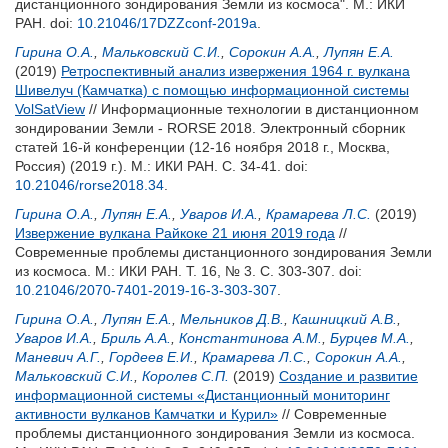
дистанционного зондирования Земли из космоса". М.: ИКИ
РАН.
doi:
10.21046/17DZZconf-2019a
.
Гирина О.А.
,
Мальковский С.И.
,
Сорокин А.А.
,
Лупян Е.А.
(2019)
Ретроспективный анализ извержения 1964 г. вулкана
Шивелуч (Камчатка) с помощью информационной системы
VolSatView
// Информационные технологии в дистанционном
зондировании Земли - RORSE 2018. Электронный сборник
статей 16-й конференции (12-16 ноября 2018 г., Москва,
Россия) (2019 г.). М.: ИКИ РАН. С. 34-41.
doi:
10.21046/rorse2018.34
.
Гирина О.А.
,
Лупян Е.А.
,
Уваров И.А.
,
Крамарева Л.С.
(2019)
Извержение вулкана Райкоке 21 июня 2019 года
//
Современные проблемы дистанционного зондирования Земли
из космоса. М.: ИКИ РАН. Т. 16, № 3. С. 303-307.
doi:
10.21046/2070-7401-2019-16-3-303-307
.
Гирина О.А.
,
Лупян Е.А.
,
Мельников Д.В.
,
Кашницкий А.В.
,
Уваров И.А.
,
Бриль А.А.
,
Константинова А.М.
,
Бурцев М.А.
,
Маневич А.Г.
,
Гордеев Е.И.
,
Крамарева Л.С.
,
Сорокин А.А.
,
Мальковский С.И.
,
Королев С.П.
(2019)
Создание и развитие
информационной системы «Дистанционный мониторинг
активности вулканов Камчатки и Курил»
// Современные
проблемы дистанционного зондирования Земли из космоса.