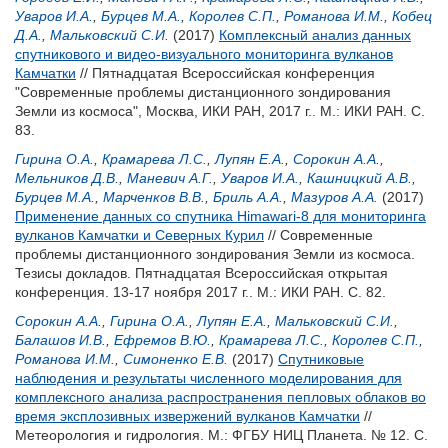
Уваров И.А.
,
Бурцев М.А.
,
Королев С.П.
,
Романова И.М.
,
Кобец
Д.А.
,
Мальковский С.И.
(2017)
Комплексный анализ данных
спутникового и видео-визуального мониторинга вулканов
Камчатки
// Пятнадцатая Всероссийская конференция
"Современные проблемы дистанционного зондирования
Земли из космоса", Москва, ИКИ РАН, 2017 г.. М.: ИКИ РАН. С.
83.
Гирина О.А.
,
Крамарева Л.С.
,
Лупян Е.А.
,
Сорокин А.А.
,
Мельников Д.В.
,
Маневич А.Г.
,
Уваров И.А.
,
Кашницкий А.В.
,
Бурцев М.А.
,
Марченков В.В.
,
Бриль А.А.
,
Мазуров А.А.
(2017)
Применение данных со спутника Himawari-8 для мониторинга
вулканов Камчатки и Северных Курил
// Современные
проблемы дистанционного зондирования Земли из космоса.
Тезисы докладов. Пятнадцатая Всероссийская открытая
конференция. 13-17 ноября 2017 г.. М.: ИКИ РАН. С. 82.
Сорокин А.А.
,
Гирина О.А.
,
Лупян Е.А.
,
Мальковский С.И.
,
Балашов И.В.
,
Ефремов В.Ю.
,
Крамарева Л.С.
,
Королев С.П.
,
Романова И.М.
,
Симоненко Е.В.
(2017)
Спутниковые
наблюдения и результаты численного моделирования для
комплексного анализа распространения пепловых облаков во
время эксплозивных извержений вулканов Камчатки
//
Метеорология и гидрология. М.: ФГБУ НИЦ Планета. № 12. С.