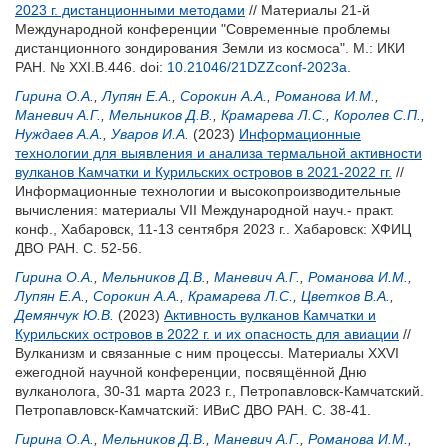
2023 г. дистанционными методами
// Материалы 21-й
Международной конференции "Современные проблемы
дистанционного зондирования Земли из космоса". М.: ИКИ
РАН. № XXI.B.446.
doi:
10.21046/21DZZconf-2023a
.
Гирина О.А.
,
Лупян Е.А.
,
Сорокин А.А.
,
Романова И.М.
,
Маневич А.Г.
,
Мельников Д.В.
,
Крамарева Л.С.
,
Королев С.П.
,
Нуждаев А.А.
,
Уваров И.А.
(2023)
Информационные
технологии для выявления и анализа термальной активности
вулканов Камчатки и Курильских островов в 2021-2022 гг.
//
Информационные технологии и высокопроизводительные
вычисления: материалы VII Международной науч.- практ.
конф., Хабаровск, 11-13 сентября 2023 г.. Хабаровск: ХФИЦ
ДВО РАН. С. 52-56.
Гирина О.А.
,
Мельников Д.В.
,
Маневич А.Г.
,
Романова И.М.
,
Лупян Е.А.
,
Сорокин А.А.
,
Крамарева Л.С.
,
Цветков В.А.
,
Демянчук Ю.В.
(2023)
Активность вулканов Камчатки и
Курильских островов в 2022 г. и их опасность для авиации
//
Вулканизм и связанные с ним процессы. Материалы XXVI
ежегодной научной конференции, посвящённой Дню
вулканолога, 30-31 марта 2023 г., Петропавловск-Камчатский.
Петропавловск-Камчатский: ИВиС ДВО РАН. С. 38-41.
Гирина О.А.
,
Мельников Д.В.
,
Маневич А.Г.
,
Романова И.М.
,