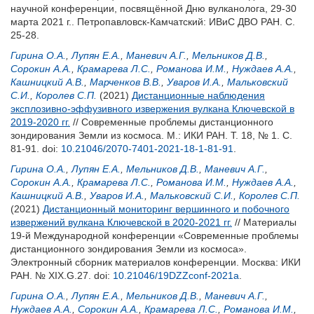
научной конференции, посвящённой Дню вулканолога, 29-30
марта 2021 г.. Петропавловск-Камчатский: ИВиС ДВО РАН. С.
25-28.
Гирина О.А.
,
Лупян Е.А.
,
Маневич А.Г.
,
Мельников Д.В.
,
Сорокин А.А.
,
Крамарева Л.С.
,
Романова И.М.
,
Нуждаев А.А.
,
Кашницкий А.В.
,
Марченков В.В.
,
Уваров И.А.
,
Мальковский
С.И.
,
Королев С.П.
(2021)
Дистанционные наблюдения
эксплозивно-эффузивного извержения вулкана Ключевской в
2019-2020 гг.
// Современные проблемы дистанционного
зондирования Земли из космоса. М.: ИКИ РАН. Т. 18, № 1. С.
81-91.
doi:
10.21046/2070-7401-2021-18-1-81-91
.
Гирина О.А.
,
Лупян Е.А.
,
Мельников Д.В.
,
Маневич А.Г.
,
Сорокин А.А.
,
Крамарева Л.С.
,
Романова И.М.
,
Нуждаев А.А.
,
Кашницкий А.В.
,
Уваров И.А.
,
Мальковский С.И.
,
Королев С.П.
(2021)
Дистанционный мониторинг вершинного и побочного
извержений вулкана Ключевской в 2020-2021 гг.
// Материалы
19-й Международной конференции «Современные проблемы
дистанционного зондирования Земли из космоса».
Электронный сборник материалов конференции. Москва: ИКИ
РАН. № XIX.G.27.
doi:
10.21046/19DZZconf-2021a
.
Гирина О.А.
,
Лупян Е.А.
,
Мельников Д.В.
,
Маневич А.Г.
,
Нуждаев А.А.
,
Сорокин А.А.
,
Крамарева Л.С.
,
Романова И.М.
,