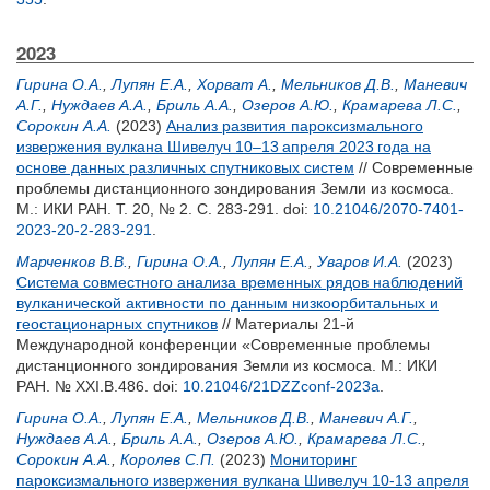
2023
Гирина О.А.
,
Лупян Е.А.
,
Хорват А.
,
Мельников Д.В.
,
Маневич
А.Г.
,
Нуждаев А.А.
,
Бриль А.А.
,
Озеров А.Ю.
,
Крамарева Л.С.
,
Сорокин А.А.
(2023)
Анализ развития пароксизмального
извержения вулкана Шивелуч 10–13 апреля 2023 года на
основе данных различных спутниковых систем
// Современные
проблемы дистанционного зондирования Земли из космоса.
М.: ИКИ РАН. Т. 20, № 2. С. 283-291.
doi:
10.21046/2070-7401-
2023-20-2-283-291
.
Марченков В.В.
,
Гирина О.А.
,
Лупян Е.А.
,
Уваров И.А.
(2023)
Система совместного анализа временных рядов наблюдений
вулканической активности по данным низкоорбитальных и
геостационарных спутников
// Материалы 21-й
Международной конференции «Современные проблемы
дистанционного зондирования Земли из космоса. М.: ИКИ
РАН. № XXI.B.486.
doi:
10.21046/21DZZconf-2023a
.
Гирина О.А.
,
Лупян Е.А.
,
Мельников Д.В.
,
Маневич А.Г.
,
Нуждаев А.А.
,
Бриль А.А.
,
Озеров А.Ю.
,
Крамарева Л.С.
,
Сорокин А.А.
,
Королев С.П.
(2023)
Мониторинг
пароксизмального извержения вулкана Шивелуч 10-13 апреля