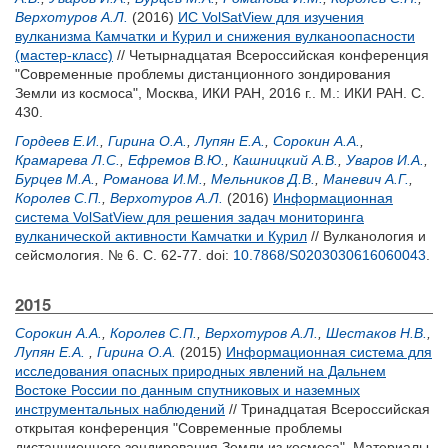
Верхотуров А.Л.
(2016)
ИС VolSatView для изучения
вулканизма Камчатки и Курил и снижения вулканоопасности
(мастер-класс)
// Четырнадцатая Всероссийская конференция
"Современные проблемы дистанционного зондирования
Земли из космоса", Москва, ИКИ РАН, 2016 г.. М.: ИКИ РАН. С.
430.
Гордеев Е.И.
,
Гирина О.А.
,
Лупян Е.А.
,
Сорокин А.А.
,
Крамарева Л.С.
,
Ефремов В.Ю.
,
Кашницкий А.В.
,
Уваров И.А.
,
Бурцев М.А.
,
Романова И.М.
,
Мельников Д.В.
,
Маневич А.Г.
,
Королев С.П.
,
Верхотуров А.Л.
(2016)
Информационная
система VolSatView для решения задач мониторинга
вулканической активности Камчатки и Курил
// Вулканология и
сейсмология. № 6. С. 62-77.
doi:
10.7868/S0203030616060043
.
2015
Сорокин А.А.
,
Королев С.П.
,
Верхотуров А.Л.
,
Шестаков Н.В.
,
Лупян Е.А.
,
Гирина О.А.
(2015)
Информационная система для
исследования опасных природных явлений на Дальнем
Востоке России по данным спутниковых и наземных
инструментальных наблюдений
// Тринадцатая Всероссийская
открытая конференция "Современные проблемы
дистанционного зондирования Земли из космоса". Материалы