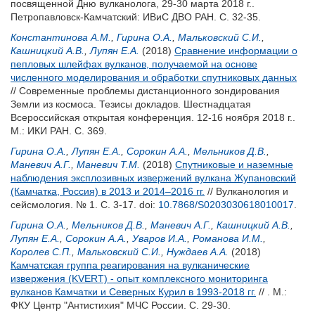
посвященной Дню вулканолога, 29-30 марта 2018 г..
Петропавловск-Камчатский: ИВиС ДВО РАН. С. 32-35.
Константинова А.М.
,
Гирина О.А.
,
Мальковский С.И.
,
Кашницкий А.В.
,
Лупян Е.А.
(2018)
Сравнение информации о
пепловых шлейфах вулканов, получаемой на основе
численного моделирования и обработки спутниковых данных
// Современные проблемы дистанционного зондирования
Земли из космоса. Тезисы докладов. Шестнадцатая
Всероссийская открытая конференция. 12-16 ноября 2018 г..
М.: ИКИ РАН. С. 369.
Гирина О.А.
,
Лупян Е.А.
,
Сорокин А.А.
,
Мельников Д.В.
,
Маневич А.Г.
,
Маневич Т.М.
(2018)
Спутниковые и наземные
наблюдения эксплозивных извержений вулкана Жупановский
(Камчатка, Россия) в 2013 и 2014–2016 гг.
// Вулканология и
сейсмология. № 1. С. 3-17.
doi:
10.7868/S0203030618010017
.
Гирина О.А.
,
Мельников Д.В.
,
Маневич А.Г.
,
Кашницкий А.В.
,
Лупян Е.А.
,
Сорокин А.А.
,
Уваров И.А.
,
Романова И.М.
,
Королев С.П.
,
Мальковский С.И.
,
Нуждаев А.А.
(2018)
Камчатская группа реагирования на вулканические
извержения (KVERT) - опыт комплексного мониторинга
вулканов Камчатки и Северных Курил в 1993-2018 гг.
// . М.:
ФКУ Центр "Антистихия" МЧС России. С. 29-30.