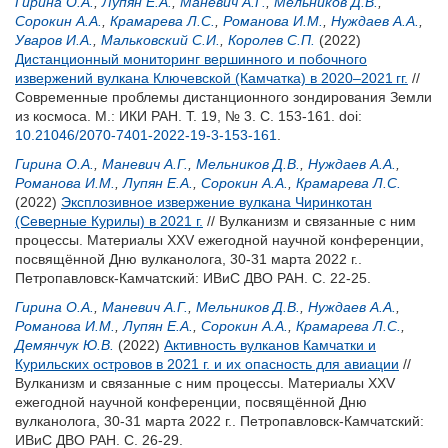
Гирина О.А.
,
Лупян Е.А.
,
Маневич А.Г.
,
Мельников Д.В.
,
Сорокин А.А.
,
Крамарева Л.С.
,
Романова И.М.
,
Нуждаев А.А.
,
Уваров И.А.
,
Мальковский С.И.
,
Королев С.П.
(2022)
Дистанционный мониторинг вершинного и побочного
извержений вулкана Ключевской (Камчатка) в 2020–2021 гг.
//
Современные проблемы дистанционного зондирования Земли
из космоса. М.: ИКИ РАН. Т. 19, № 3. С. 153-161.
doi:
10.21046/2070-7401-2022-19-3-153-161
.
Гирина О.А.
,
Маневич А.Г.
,
Мельников Д.В.
,
Нуждаев А.А.
,
Романова И.М.
,
Лупян Е.А.
,
Сорокин А.А.
,
Крамарева Л.С.
(2022)
Эксплозивное извержение вулкана Чиринкотан
(Северные Курилы) в 2021 г.
// Вулканизм и связанные с ним
процессы. Материалы XXV ежегодной научной конференции,
посвящённой Дню вулканолога, 30-31 марта 2022 г..
Петропавловск-Камчатский: ИВиС ДВО РАН. С. 22-25.
Гирина О.А.
,
Маневич А.Г.
,
Мельников Д.В.
,
Нуждаев А.А.
,
Романова И.М.
,
Лупян Е.А.
,
Сорокин А.А.
,
Крамарева Л.С.
,
Демянчук Ю.В.
(2022)
Активность вулканов Камчатки и
Курильских островов в 2021 г. и их опасность для авиации
//
Вулканизм и связанные с ним процессы. Материалы XXV
ежегодной научной конференции, посвящённой Дню
вулканолога, 30-31 марта 2022 г.. Петропавловск-Камчатский:
ИВиС ДВО РАН. С. 26-29.