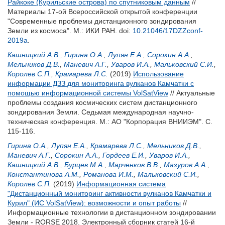
Райкоке (Курильские острова) по спутниковым данным
//
Материалы 17-ой Всероссийской открытой конференции
"Современные проблемы дистанционного зондирования
Земли из космоса". М.: ИКИ РАН.
doi:
10.21046/17DZZconf-
2019a
.
Кашницкий А.В.
,
Гирина О.А.
,
Лупян Е.А.
,
Сорокин А.А.
,
Мельников Д.В.
,
Маневич А.Г.
,
Уваров И.А.
,
Мальковский С.И.
,
Королев С.П.
,
Крамарева Л.С.
(2019)
Использование
информации ДЗЗ для мониторинга вулканов Камчатки с
помощью информационной системы VolSatView
// Актуальные
проблемы создания космических систем дистанционного
зондирования Земли. Седьмая международная научно-
техническая конференция. М.: АО "Корпорация ВНИИЭМ". С.
115-116.
Гирина О.А.
,
Лупян Е.А.
,
Крамарева Л.С.
,
Мельников Д.В.
,
Маневич А.Г.
,
Сорокин А.А.
,
Гордеев Е.И.
,
Уваров И.А.
,
Кашницкий А.В.
,
Бурцев М.А.
,
Марченков В.В.
,
Мазуров А.А.
,
Константинова А.М.
,
Романова И.М.
,
Мальковский С.И.
,
Королев С.П.
(2019)
Информационная система
"Дистанционный мониторинг активности вулканов Камчатки и
Курил" (ИС VolSatView): возможности и опыт работы
//
Информационные технологии в дистанционном зондировании
Земли - RORSE 2018. Электронный сборник статей 16-й