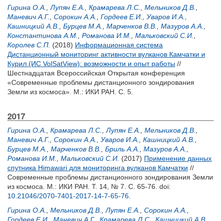
Гирина О.А.
,
Лупян Е.А.
,
Крамарева Л.С.
,
Мельников Д.В.
,
Маневич А.Г.
,
Сорокин А.А.
,
Гордеев Е.И.
,
Уваров И.А.
,
Кашницкий А.В.
,
Бурцев М.А.
,
Марченков В.В.
,
Мазуров А.А.
,
Константинова А.М.
,
Романова И.М.
,
Мальковский С.И.
,
Королев С.П.
(2018)
Информационная система
Дистанционный мониторинг активности вулканов Камчатки и
Курил (ИС VolSatView): возможности и опыт работы
//
Шестнадцатая Всероссийская Открытая конференция
«Современные проблемы дистанционного зондирования
Земли из космоса». М.: ИКИ РАН. С. 5.
2017
Гирина О.А.
,
Крамарева Л.С.
,
Лупян Е.А.
,
Мельников Д.В.
,
Маневич А.Г.
,
Сорокин А.А.
,
Уваров И.А.
,
Кашницкий А.В.
,
Бурцев М.А.
,
Марченков В.В.
,
Бриль А.А.
,
Мазуров А.А.
,
Романова И.М.
,
Мальковский С.И.
(2017)
Применение данных
спутника Himawari для мониторинга вулканов Камчатки
//
Современные проблемы дистанционного зондирования Земли
из космоса. М.: ИКИ РАН. Т. 14, № 7. С. 65-76.
doi:
10.21046/2070-7401-2017-14-7-65-76
.
Гирина О.А.
,
Мельников Д.В.
,
Лупян Е.А.
,
Сорокин А.А.
,
Гордеев Е.И.
,
Маневич А.Г.
,
Крамарева Л.С.
,
Кашницкий А.В.
,