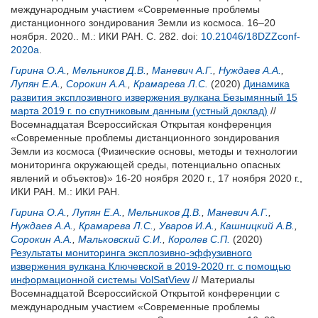
международным участием «Современные проблемы
дистанционного зондирования Земли из космоса. 16–20
ноября. 2020.. М.: ИКИ РАН. С. 282.
doi:
10.21046/18DZZconf-
2020a
.
Гирина О.А.
,
Мельников Д.В.
,
Маневич А.Г.
,
Нуждаев А.А.
,
Лупян Е.А.
,
Сорокин А.А.
,
Крамарева Л.С.
(2020)
Динамика
развития эксплозивного извержения вулкана Безымянный 15
марта 2019 г. по спутниковым данным (устный доклад)
//
Восемнадцатая Всероссийская Открытая конференция
«Современные проблемы дистанционного зондирования
Земли из космоса (Физические основы, методы и технологии
мониторинга окружающей среды, потенциально опасных
явлений и объектов)» 16-20 ноября 2020 г., 17 ноября 2020 г.,
ИКИ РАН. М.: ИКИ РАН.
Гирина О.А.
,
Лупян Е.А.
,
Мельников Д.В.
,
Маневич А.Г.
,
Нуждаев А.А.
,
Крамарева Л.С.
,
Уваров И.А.
,
Кашницкий А.В.
,
Сорокин А.А.
,
Мальковский С.И.
,
Королев С.П.
(2020)
Результаты мониторинга эксплозивно-эффузивного
извержения вулкана Ключевской в 2019-2020 гг. с помощью
информационной системы VolSatView
// Материалы
Восемнадцатой Всероссийской Открытой конференции с
международным участием «Современные проблемы