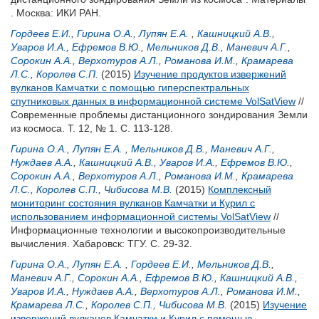
. Москва: ИКИ РАН.
Гордеев Е.И.
,
Гирина О.А.
,
Лупян Е.А.
,
Кашницкий А.В.
,
Уваров И.А.
,
Ефремов В.Ю.
,
Мельников Д.В.
,
Маневич А.Г.
,
Сорокин А.А.
,
Верхотуров А.Л.
,
Романова И.М.
,
Крамарева
Л.С.
,
Королев С.П.
(2015)
Изучение продуктов извержений
вулканов Камчатки с помощью гиперспектральных
спутниковых данных в информационной системе VolSatView
//
Современные проблемы дистанционного зондирования Земли
из космоса. Т. 12, № 1. С. 113-128.
Гирина О.А.
,
Лупян Е.А.
,
Мельников Д.В.
,
Маневич А.Г.
,
Нуждаев А.А.
,
Кашницкий А.В.
,
Уваров И.А.
,
Ефремов В.Ю.
,
Сорокин А.А.
,
Верхотуров А.Л.
,
Романова И.М.
,
Крамарева
Л.С.
,
Королев С.П.
,
Чибисова М.В.
(2015)
Комплексный
мониторинг состояния вулканов Камчатки и Курил с
использованием информационной системы VolSatView
//
Информационные технологии и высокопроизводительные
вычисления. Хабаровск: ТГУ. С. 29-32.
Гирина О.А.
,
Лупян Е.А.
,
Гордеев Е.И.
,
Мельников Д.В.
,
Маневич А.Г.
,
Сорокин А.А.
,
Ефремов В.Ю.
,
Кашницкий А.В.
,
Уваров И.А.
,
Нуждаев А.А.
,
Верхотуров А.Л.
,
Романова И.М.
,
Крамарева Л.С.
,
Королев С.П.
,
Чибисова М.В.
(2015)
Изучение
извержений вулканов Камчатки и Курил с помощью