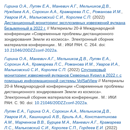
Гирина О.А.
,
Лупян Е.А.
,
Маневич А.Г.
,
Мельников Д.В.
,
Нуждаев А.А.
,
Сорокин А.А.
,
Крамарева Л.С.
,
Романова И.М.
,
Уваров И.А.
,
Мальковский С.И.
,
Королев С.П.
(2022)
Дистанционный мониторинг эксплозивных извержений вулкана
Безымянный в 2022 г.
// Материалы 20-й Международной
конференции «Современные проблемы дистанционного
зондирования Земли из космоса». Электронный сборник
материалов конференции.. М.: ИКИ РАН. С. 264.
doi:
10.21046/20DZZconf-2022a
.
Гирина О.А.
,
Маневич А.Г.
,
Мельников Д.В.
,
Лупян Е.А.
,
Сорокин А.А.
,
Крамарева Л.С.
,
Романова И.М.
,
Уваров И.А.
,
Мальковский С.И.
,
Королев С.П.
(2022)
Спутниковый
мониторинг извержений вулканов Северных Курил в 2022 г. с
помощью информационной системы VolSatView
// Материалы
20-й Международной конференции «Современные проблемы
дистанционного зондирования Земли из космоса».
Электронный сборник материалов конференции.. М.: ИКИ
РАН. С. 90.
doi:
10.21046/20DZZconf-2022a
.
Лупян Е.А.
,
Гирина О.А.
,
Сорокин А.А.
,
Мельников Д.В.
,
Уваров И.А.
,
Кашницкий А.В.
,
Бриль А.А.
,
Константинова
А.М.
,
Марченков В.В.
,
Бурцев М.А.
,
Маневич А.Г.
,
Крамарева
Л.С.
,
Мальковский С.И.
,
Королев С.П.
,
Гордеев Е.И.
(2022)