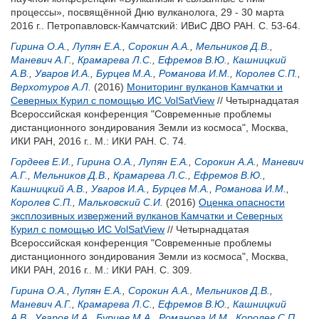
процессы», посвящённой Дню вулканолога, 29 - 30 марта
2016 г.. Петропавловск-Камчатский: ИВиС ДВО РАН. С. 53-64.
Гирина О.А.
,
Лупян Е.А.
,
Сорокин А.А.
,
Мельников Д.В.
,
Маневич А.Г.
,
Крамарева Л.С.
,
Ефремов В.Ю.
,
Кашницкий
А.В.
,
Уваров И.А.
,
Бурцев М.А.
,
Романова И.М.
,
Королев С.П.
,
Верхотуров А.Л.
(2016)
Мониторинг вулканов Камчатки и
Северных Курил с помощью ИС VolSatView
// Четырнадцатая
Всероссийская конференция "Современные проблемы
дистанционного зондирования Земли из космоса", Москва,
ИКИ РАН, 2016 г.. М.: ИКИ РАН. С. 74.
Гордеев Е.И.
,
Гирина О.А.
,
Лупян Е.А.
,
Сорокин А.А.
,
Маневич
А.Г.
,
Мельников Д.В.
,
Крамарева Л.С.
,
Ефремов В.Ю.
,
Кашницкий А.В.
,
Уваров И.А.
,
Бурцев М.А.
,
Романова И.М.
,
Королев С.П.
,
Мальковский С.И.
(2016)
Оценка опасности
эксплозивных извержений вулканов Камчатки и Северных
Курил с помощью ИС VolSatView
// Четырнадцатая
Всероссийская конференция "Современные проблемы
дистанционного зондирования Земли из космоса", Москва,
ИКИ РАН, 2016 г.. М.: ИКИ РАН. С. 309.
Гирина О.А.
,
Лупян Е.А.
,
Сорокин А.А.
,
Мельников Д.В.
,
Маневич А.Г.
,
Крамарева Л.С.
,
Ефремов В.Ю.
,
Кашницкий
А.В.
,
Уваров И.А.
,
Бурцев М.А.
,
Романова И.М.
,
Королев С.П.
,