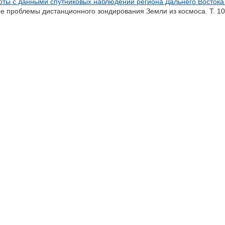
ы с данными спутниковых наблюдений региона Дальнего Востока 
е проблемы дистанционного зондирования Земли из космоса. Т. 10,