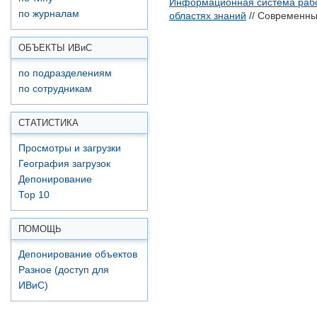
Информационная система работ
по журналам
областях знаний
// Современны
ОБЪЕКТЫ ИВ
и
С
по подразделениям
по сотрудникам
СТАТИСТИКА
Просмотры и загрузки
География загрузок
Депонирование
Top 10
ПОМОЩЬ
Депонирование объектов
Разное (доступ для
ИВиС)