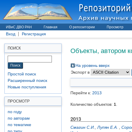
ИВиС ДВО РАН
Главная
О репозитории
Просмотр
Вход
Регистрация
Объекты, автором к
ПОИСК
На уровень вверх
Экспорт в
Простой поиск
Расширенный поиск
Новые поступления
Перейти к:
2013
ПРОСМОТР
Количество объектов:
1
.
по году
2013
по авторам
по тематике
Смагин С.И.
,
Лупян Е.А.
,
Соро
по типу