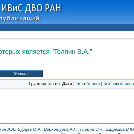
оторых является "
Толпин В.А.
"
Группировка по:
Дата
|
Тип объекта
|
Ключевые слов
кин А.А.
,
Бурцев М.А.
,
Верхотуров А.Л.
,
Гирина О.А.
,
Ефремов В.Ю