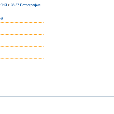
ОГИЯ
>
38.37 Петрография
ий