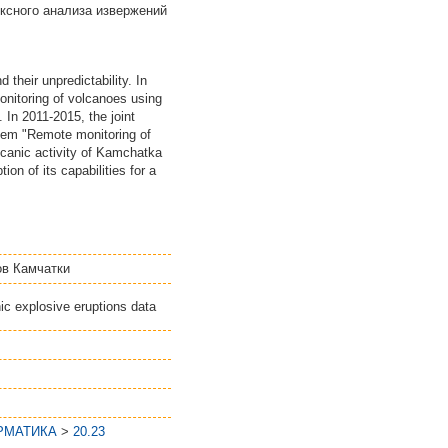
ксного анализа извержений
their unpredictability. In
onitoring of volcanoes using
 In 2011-2015, the joint
em "Remote monitoring of
lcanic activity of Kamchatka
on of its capabilities for a
ов Камчатки
c explosive eruptions data
РМАТИКА
>
20.23