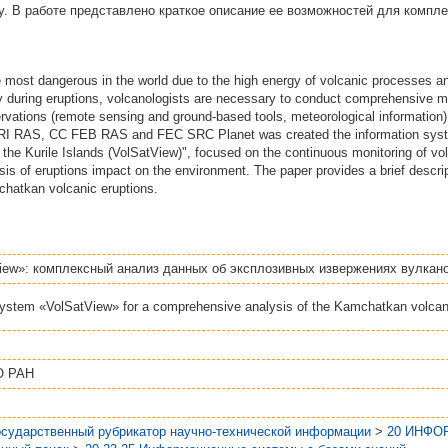
. В работе представлено краткое описание ее возможностей для компле
 most dangerous in the world due to the high energy of volcanic processes and 
ty during eruptions, volcanologists are necessary to conduct comprehensive m
ervations (remote sensing and ground-based tools, meteorological information).
SRI RAS, CC FEB RAS and FEC SRC Planet was created the information syst
he Kurile Islands (VolSatView)", focused on the continuous monitoring of vo
is of eruptions impact on the environment. The paper provides a brief descripti
hatkan volcanic eruptions.
iew»: комплексный анализ данных об эксплозивных извержениях вулкан
system «VolSatView» for a comprehensive analysis of the Kamchatkan volcani
О РАН
осударственный рубрикатор научно-технической информации
>
20 ИНФО