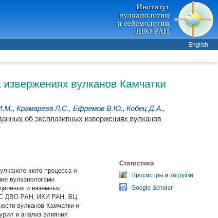
English
х извержениях вулканов Камчатки
И.М.
,
Крамарева Л.С.
,
Ефремов В.Ю.
,
Кобец Д.А.
,
 данных об эксплозивных извержениях вулканов
Статистика
улканогенного процесса и
Просмотры и загрузки
ние вулканологами
нционных и наземных
Google Scholar
ВиС ДВО РАН, ИКИ РАН, ВЦ
ости вулканов Камчатки и
Курил и анализ влияния