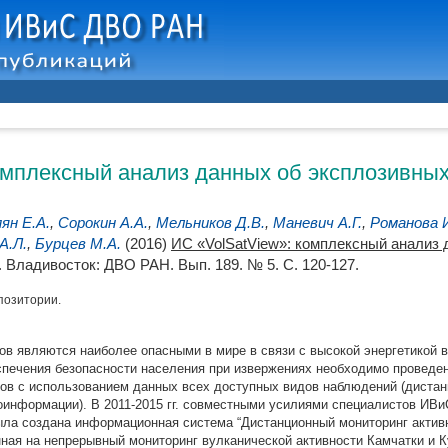
омплексный анализ данных об эксплозивны
ян Е.А.
,
Сорокин А.А.
,
Мельников Д.В.
,
Маневич А.Г.
,
Романова 
А.Л.
,
Бурцев М.А.
(2016)
ИС «VolSatView»: комплексный анализ
 Владивосток: ДВО РАН. Вып. 189. № 5. С. 120-127.
позитории.
в являются наиболее опасными в мире в связи с высокой энергетикой в
спечения безопасности населения при извержениях необходимо проведе
нов с использованием данных всех доступных видов наблюдений (диста
оинформации). В 2011-2015 гг. совместными усилиями специалистов И
а создана информационная система “Дистанционный мониторинг активн
анная на непрерывный мониторинг вулканической активности Камчатки и 