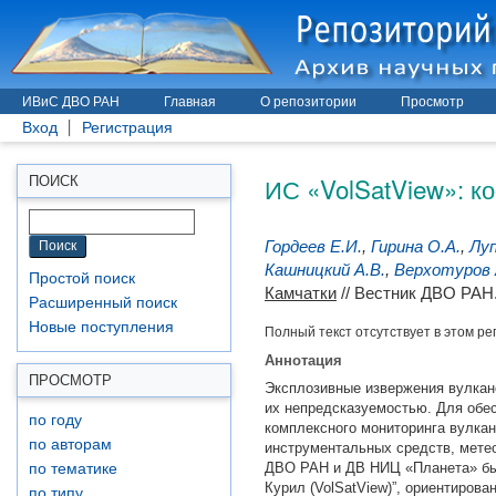
ИВиС ДВО РАН
Главная
О репозитории
Просмотр
Вход
Регистрация
ИС «VolSatView»: к
ПОИСК
Гордеев Е.И.
,
Гирина О.А.
,
Луп
Кашницкий А.В.
,
Верхотуров 
Простой поиск
Камчатки
// Вестник ДВО РАН.
Расширенный поиск
Новые поступления
Полный текст отсутствует в этом ре
Аннотация
ПРОСМОТР
Эксплозивные извержения вулкано
их непредсказуемостью. Для обе
по году
комплексного мониторинга вулка
по авторам
инструментальных средств, мете
ДВО РАН и ДВ НИЦ «Планета» был
по тематике
Курил (VolSatView)”, ориентиров
по типу