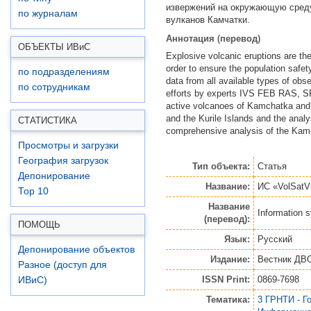
извержений на окружающую среду
по журналам
вулканов Камчатки.
Аннотация (перевод)
ОБЪЕКТЫ ИВ
и
С
Explosive volcanic eruptions are the
order to ensure the population safe
по подразделениям
data from all available types of obs
по сотрудникам
efforts by experts IVS FEB RAS, 
active volcanoes of Kamchatka and t
and the Kurile Islands and the analys
СТАТИСТИКА
comprehensive analysis of the Kamc
Просмотры и загрузки
География загрузок
Тип объекта:
Статья
Депонирование
Название:
ИС «VolSatV
Top 10
Название
Information 
(перевод):
ПОМОЩЬ
Язык:
Русский
Депонирование объектов
Издание:
Вестник ДВ
Разное (доступ для
ISSN Print:
0869-7698
ИВиС)
Тематика:
3 ГРНТИ - Г