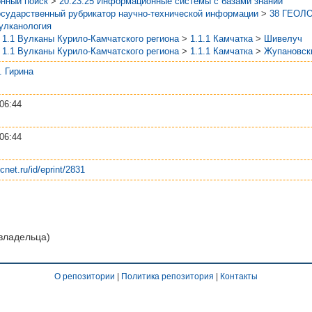
нный поиск
>
20.23.25 Информационные системы с базами знаний
осударственный рубрикатор научно-технической информации
>
38 ГЕОЛ
Вулканология
>
1.1 Вулканы Курило-Камчатского региона
>
1.1.1 Камчатка
>
Шивелуч
>
1.1 Вулканы Курило-Камчатского региона
>
1.1.1 Камчатка
>
Жупановск
А. Гирина
06:44
06:44
scnet.ru/id/eprint/2831
 владельца)
О репозитории
|
Политика репозитория
|
Контакты