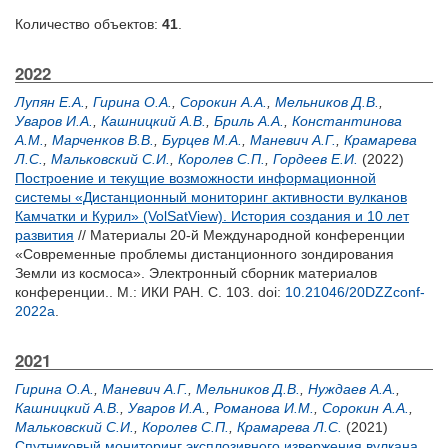
Количество объектов:
41
.
2022
Лупян Е.А.
,
Гирина О.А.
,
Сорокин А.А.
,
Мельников Д.В.
,
Уваров И.А.
,
Кашницкий А.В.
,
Бриль А.А.
,
Константинова
А.М.
,
Марченков В.В.
,
Бурцев М.А.
,
Маневич А.Г.
,
Крамарева
Л.С.
,
Мальковский С.И.
,
Королев С.П.
,
Гордеев Е.И.
(2022)
Построение и текущие возможности информационной
системы «Дистанционный мониторинг активности вулканов
Камчатки и Курил» (VolSatView). История создания и 10 лет
развития
// Материалы 20-й Международной конференции
«Современные проблемы дистанционного зондирования
Земли из космоса». Электронный сборник материалов
конференции.. М.: ИКИ РАН. С. 103.
doi:
10.21046/20DZZconf-
2022a
.
2021
Гирина О.А.
,
Маневич А.Г.
,
Мельников Д.В.
,
Нуждаев А.А.
,
Кашницкий А.В.
,
Уваров И.А.
,
Романова И.М.
,
Сорокин А.А.
,
Мальковский С.И.
,
Королев С.П.
,
Крамарева Л.С.
(2021)
Спутниковый мониторинг эксплозивного извержения вулкана