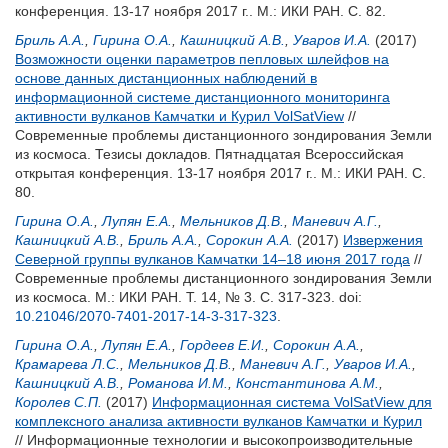
конференция. 13-17 ноября 2017 г.. М.: ИКИ РАН. С. 82.
Бриль А.А.
,
Гирина О.А.
,
Кашницкий А.В.
,
Уваров И.А.
(2017)
Возможности оценки параметров пепловых шлейфов на
основе данных дистанционных наблюдений в
информационной системе дистанционного мониторинга
активности вулканов Камчатки и Курил VolSatView
//
Современные проблемы дистанционного зондирования Земли
из космоса. Тезисы докладов. Пятнадцатая Всероссийская
открытая конференция. 13-17 ноября 2017 г.. М.: ИКИ РАН. С.
80.
Гирина О.А.
,
Лупян Е.А.
,
Мельников Д.В.
,
Маневич А.Г.
,
Кашницкий А.В.
,
Бриль А.А.
,
Сорокин А.А.
(2017)
Извержения
Северной группы вулканов Камчатки 14–18 июня 2017 года
//
Современные проблемы дистанционного зондирования Земли
из космоса. М.: ИКИ РАН. Т. 14, № 3. С. 317-323.
doi:
10.21046/2070-7401-2017-14-3-317-323
.
Гирина О.А.
,
Лупян Е.А.
,
Гордеев Е.И.
,
Сорокин А.А.
,
Крамарева Л.С.
,
Мельников Д.В.
,
Маневич А.Г.
,
Уваров И.А.
,
Кашницкий А.В.
,
Романова И.М.
,
Константинова А.М.
,
Королев С.П.
(2017)
Информационная система VolSatView для
комплексного анализа активности вулканов Камчатки и Курил
// Информационные технологии и высокопроизводительные