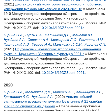
(2021)
Дистанционный мониторинг вершинного и побочного
извержений вулкана Ключевской в 2020-2021 гг.
// Материалы
19-й Международной конференции «Современные проблемы
дистанционного зондирования Земли из космоса».
Электронный сборник материалов конференции. Москва: ИКИ
РАН. № XIX.G.27.
doi:
10.21046/19DZZconf-2021a
.
Гирина О.А.
,
Лупян Е.А.
,
Мельников Д.В.
,
Маневич А.Г.
,
Нуждаев А.А.
,
Сорокин А.А.
,
Крамарева Л.С.
,
Романова И.М.
,
Кашницкий А.В.
,
Уваров И.А.
,
Мальковский С.И.
,
Королев С.П.
(2021)
Спутниковый мониторинг эксплозивного извержения
вулкана Чиринкотан (Северные Курилы) в 2021 г.
// Материалы
19-й Международной конференции «Современные проблемы
дистанционного зондирования Земли из космоса».
Электронный сборник материалов конференции. Москва: ИКИ
РАН. № XIX.G.100.
doi:
10.21046/19DZZconf-2021a
.
2020
Гирина О.А.
,
Мельников Д.В.
,
Маневич А.Г.
,
Кашницкий А.В.
,
Крамарева Л.С.
,
Нуждаев А.А.
(2020)
Анализ событий
эксплозивного извержения вулкана Безымянный 21 октября
2020 г. по спутниковым данным
// Современные проблемы
дистанционного зондирования Земли из космоса. М.: ИКИ