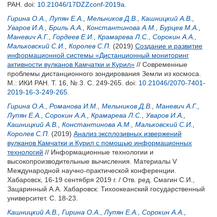
РАН.
doi:
10.21046/17DZZconf-2019a
.
Гирина О.А.
,
Лупян Е.А.
,
Мельников Д.В.
,
Кашницкий А.В.
,
Уваров И.А.
,
Бриль А.А.
,
Константинова А.М.
,
Бурцев М.А.
,
Маневич А.Г.
,
Гордеев Е.И.
,
Крамарева Л.С.
,
Сорокин А.А.
,
Мальковский С.И.
,
Королев С.П.
(2019)
Создание и развитие
информационной системы «Дистанционный мониторинг
активности вулканов Камчатки и Курил»
// Современные
проблемы дистанционного зондирования Земли из космоса.
М.: ИКИ РАН. Т. 16, № 3. С. 249-265.
doi:
10.21046/2070-7401-
2019-16-3-249-265
.
Гирина О.А.
,
Романова И.М.
,
Мельников Д.В.
,
Маневич А.Г.
,
Лупян Е.А.
,
Сорокин А.А.
,
Крамарева Л.С.
,
Уваров И.А.
,
Кашницкий А.В.
,
Константинова А.М.
,
Мальковский С.И.
,
Королев С.П.
(2019)
Анализ эксплозивных извержений
вулканов Камчатки и Курил с помощью информационных
технологий
// Информационные технологии и
высокопроизводительные вычисления. Материалы V
Международной научно-практической конференции.
Хабаровск, 16-19 сентября 2019 г. / Отв. ред.
Смагин С.И.
,
Зацаринный А.А.
Хабаровск: Тихоокеанский государственный
университет. С. 18-23.
Кашницкий А.В.
,
Гирина О.А.
,
Лупян Е.А.
,
Сорокин А.А.
,