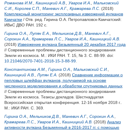
Романова И.М.
,
Кашницкий А.В.
,
Уваров И.А.
,
Мальковский
С.И.
,
Королев С.П.
,
Маневич А.Г.
,
Крамарева Л.С.
(2018)
Комплексный мониторинг эксплозивных извержений вулканов
Камчатки
/ Отв. ред.
Гирина О.А.
Петропавловск-Камчатский:
ИВиС ДВО РАН. 192 с.
Гирина О.А.
,
Лупян Е.А.
,
Мельников Д.В.
,
Маневич А.Г.
,
Сорокин А.А.
,
Крамарева Л.С.
,
Уваров И.А.
,
Кашницкий А.В.
(2018)
Извержение вулкана Безымянный 20 декабря 2017 года
// Современные проблемы дистанционного зондирования
Земли из космоса. М.: ИКИ РАН. Т. 15, № 3. С. 88-99.
doi:
10.21046/2070-7401-2018-15-3-88-99
.
Константинова А.М.
,
Гирина О.А.
,
Мальковский С.И.
,
Кашницкий А.В.
,
Лупян Е.А.
(2018)
Сравнение информации о
пепловых шлейфах вулканов, получаемой на основе
численного моделирования и обработки спутниковых данных
// Современные проблемы дистанционного зондирования
Земли из космоса. Тезисы докладов. Шестнадцатая
Всероссийская открытая конференция. 12-16 ноября 2018 г..
М.: ИКИ РАН. С. 369.
Гирина О.А.
,
Мельников Д.В.
,
Маневич А.Г.
,
Сорокин А.А.
,
Крамарева Л.С.
,
Уваров И.А.
,
Кашницкий А.В.
(2018)
Анализ
активности вулкана Безымянный в 2016-2017 гг. с помощью