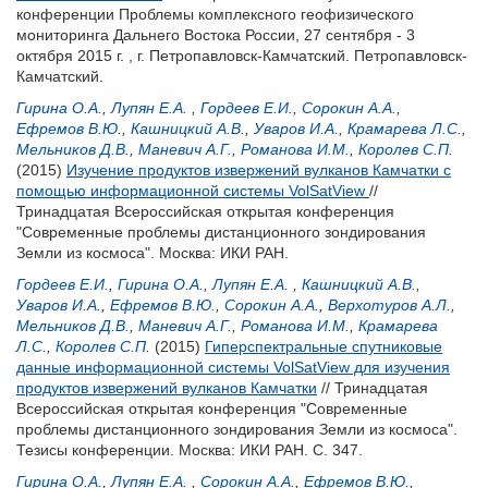
конференции Проблемы комплексного геофизического
мониторинга Дальнего Востока России, 27 сентября - 3
октября 2015 г. , г. Петропавловск-Камчатский. Петропавловск-
Камчатский.
Гирина О.А.
,
Лупян Е.А.
,
Гордеев Е.И.
,
Сорокин А.А.
,
Ефремов В.Ю.
,
Кашницкий А.В.
,
Уваров И.А.
,
Крамарева Л.С.
,
Мельников Д.В.
,
Маневич А.Г.
,
Романова И.М.
,
Королев С.П.
(2015)
Изучение продуктов извержений вулканов Камчатки с
помощью информационной системы VolSatView
//
Тринадцатая Всероссийская открытая конференция
"Современные проблемы дистанционного зондирования
Земли из космоса". Москва: ИКИ РАН.
Гордеев Е.И.
,
Гирина О.А.
,
Лупян Е.А.
,
Кашницкий А.В.
,
Уваров И.А.
,
Ефремов В.Ю.
,
Сорокин А.А.
,
Верхотуров А.Л.
,
Мельников Д.В.
,
Маневич А.Г.
,
Романова И.М.
,
Крамарева
Л.С.
,
Королев С.П.
(2015)
Гиперспектральные спутниковые
данные информационной системы VolSatView для изучения
продуктов извержений вулканов Камчатки
// Тринадцатая
Всероссийская открытая конференция "Современные
проблемы дистанционного зондирования Земли из космоса".
Тезисы конференции. Москва: ИКИ РАН. С. 347.
Гирина О.А.
,
Лупян Е.А.
,
Сорокин А.А.
,
Ефремов В.Ю.
,