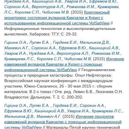
Нуждаев А.А.
,
Кашницкий А.В.
,
Уваров И.А.
,
Ефремов В.Ю.
,
Сорокин А.А.
,
Верхотуров А.Л.
,
Романова И.М.
,
Крамарева
Л.С.
,
Королев С.П.
,
Чибисова М.В.
(2015)
Комплексный
мониторинг состояния вулканов Камчатки и Курил с
использованием информационной системы VolSatView
//
Информационные технологии и высокопроизводительные
вычисления. Хабаровск: ТГУ. С. 29-32.
Гирина О.А.
,
Лупян Е.А.
,
Гордеев Е.И.
,
Мельников Д.В.
,
Маневич А.Г.
,
Сорокин А.А.
,
Ефремов В.Ю.
,
Кашницкий А.В.
,
Уваров И.А.
,
Нуждаев А.А.
,
Верхотуров А.Л.
,
Романова И.М.
,
Крамарева Л.С.
,
Королев С.П.
,
Чибисова М.В.
(2015)
Изучение
извержений вулканов Камчатки и Курил с помощью
информационной системы VolSatView
// Геодинамические
процессы и природные катастрофы. Опыт Нефтегорска:
Всероссийская научная конференция с международным
участием, Южно-Сахалинск, 26 - 30 мая 2015 г.: сборник
материалов. В 2-х томах / Отв. ред.
Левин Б.В.
,
Лихачева О.Н.
Владивосток: Дальнаука. Т. 2. С. 200-202.
Гирина О.А.
,
Лупян Е.А.
,
Гордеев Е.И.
,
Сорокин А.А.
,
Ефремов В.Ю.
,
Кашницкий А.В.
,
Уваров И.А.
,
Крамарева Л.С.
,
Мельников Д.В.
,
Маневич А.Г.
(2015)
Изучение продуктов
извержений вулканов Камчатки с помощью информационной
системы VolSatView
// Материалы Пятой научно-технической