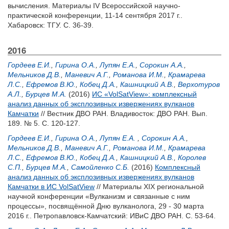
вычисления. Материалы IV Всероссийской научно-
практической конференции, 11-14 сентября 2017 г..
Хабаровск: ТГУ. С. 36-39.
2016
Гордеев Е.И.
,
Гирина О.А.
,
Лупян Е.А.
,
Сорокин А.А.
,
Мельников Д.В.
,
Маневич А.Г.
,
Романова И.М.
,
Крамарева
Л.С.
,
Ефремов В.Ю.
,
Кобец Д.А.
,
Кашницкий А.В.
,
Верхотуров
А.Л.
,
Бурцев М.А.
(2016)
ИС «VolSatView»: комплексный
анализ данных об эксплозивных извержениях вулканов
Камчатки
// Вестник ДВО РАН. Владивосток: ДВО РАН. Вып.
189. № 5. С. 120-127.
Гордеев Е.И.
,
Гирина О.А.
,
Лупян Е.А.
,
Сорокин А.А.
,
Мельников Д.В.
,
Маневич А.Г.
,
Романова И.М.
,
Крамарева
Л.С.
,
Ефремов В.Ю.
,
Кобец Д.А.
,
Кашницкий А.В.
,
Королев
С.П.
,
Бурцев М.А.
,
Самойленко С.Б.
(2016)
Комплексный
анализ данных об эксплозивных извержениях вулканов
Камчатки в ИС VolSatView
// Материалы XIX региональной
научной конференции «Вулканизм и связанные с ним
процессы», посвящённой Дню вулканолога, 29 - 30 марта
2016 г.. Петропавловск-Камчатский: ИВиС ДВО РАН. С. 53-64.