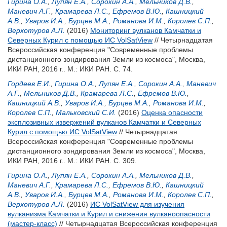
Гирина О.А.
,
Лупян Е.А.
,
Сорокин А.А.
,
Мельников Д.В.
,
Маневич А.Г.
,
Крамарева Л.С.
,
Ефремов В.Ю.
,
Кашницкий
А.В.
,
Уваров И.А.
,
Бурцев М.А.
,
Романова И.М.
,
Королев С.П.
,
Верхотуров А.Л.
(2016)
Мониторинг вулканов Камчатки и
Северных Курил с помощью ИС VolSatView
// Четырнадцатая
Всероссийская конференция "Современные проблемы
дистанционного зондирования Земли из космоса", Москва,
ИКИ РАН, 2016 г.. М.: ИКИ РАН. С. 74.
Гордеев Е.И.
,
Гирина О.А.
,
Лупян Е.А.
,
Сорокин А.А.
,
Маневич
А.Г.
,
Мельников Д.В.
,
Крамарева Л.С.
,
Ефремов В.Ю.
,
Кашницкий А.В.
,
Уваров И.А.
,
Бурцев М.А.
,
Романова И.М.
,
Королев С.П.
,
Мальковский С.И.
(2016)
Оценка опасности
эксплозивных извержений вулканов Камчатки и Северных
Курил с помощью ИС VolSatView
// Четырнадцатая
Всероссийская конференция "Современные проблемы
дистанционного зондирования Земли из космоса", Москва,
ИКИ РАН, 2016 г.. М.: ИКИ РАН. С. 309.
Гирина О.А.
,
Лупян Е.А.
,
Сорокин А.А.
,
Мельников Д.В.
,
Маневич А.Г.
,
Крамарева Л.С.
,
Ефремов В.Ю.
,
Кашницкий
А.В.
,
Уваров И.А.
,
Бурцев М.А.
,
Романова И.М.
,
Королев С.П.
,
Верхотуров А.Л.
(2016)
ИС VolSatView для изучения
вулканизма Камчатки и Курил и снижения вулканоопасности
(мастер-класс)
// Четырнадцатая Всероссийская конференция