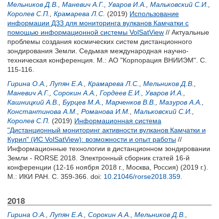
Мельников Д.В.
,
Маневич А.Г.
,
Уваров И.А.
,
Мальковский С.И.
,
Королев С.П.
,
Крамарева Л.С.
(2019)
Использование
информации ДЗЗ для мониторинга вулканов Камчатки с
помощью информационной системы VolSatView
// Актуальные
проблемы создания космических систем дистанционного
зондирования Земли. Седьмая международная научно-
техническая конференция. М.: АО "Корпорация ВНИИЭМ". С.
115-116.
Гирина О.А.
,
Лупян Е.А.
,
Крамарева Л.С.
,
Мельников Д.В.
,
Маневич А.Г.
,
Сорокин А.А.
,
Гордеев Е.И.
,
Уваров И.А.
,
Кашницкий А.В.
,
Бурцев М.А.
,
Марченков В.В.
,
Мазуров А.А.
,
Константинова А.М.
,
Романова И.М.
,
Мальковский С.И.
,
Королев С.П.
(2019)
Информационная система
"Дистанционный мониторинг активности вулканов Камчатки и
Курил" (ИС VolSatView): возможности и опыт работы
//
Информационные технологии в дистанционном зондировании
Земли - RORSE 2018. Электронный сборник статей 16-й
конференции (12-16 ноября 2018 г., Москва, Россия) (2019 г.).
М.: ИКИ РАН. С. 359-366.
doi:
10.21046/rorse2018.359
.
2018
Гирина О.А.
,
Лупян Е.А.
,
Сорокин А.А.
,
Мельников Д.В.
,