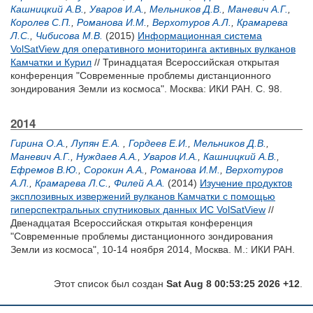
Кашницкий А.В.
,
Уваров И.А.
,
Мельников Д.В.
,
Маневич А.Г.
,
Королев С.П.
,
Романова И.М.
,
Верхотуров А.Л.
,
Крамарева
Л.С.
,
Чибисова М.В.
(2015)
Информационная система
VolSatView для оперативного мониторинга активных вулканов
Камчатки и Курил
// Тринадцатая Всероссийская открытая
конференция "Современные проблемы дистанционного
зондирования Земли из космоса". Москва: ИКИ РАН. С. 98.
2014
Гирина О.А.
,
Лупян Е.А.
,
Гордеев Е.И.
,
Мельников Д.В.
,
Маневич А.Г.
,
Нуждаев А.А.
,
Уваров И.А.
,
Кашницкий А.В.
,
Ефремов В.Ю.
,
Сорокин А.А.
,
Романова И.М.
,
Верхотуров
А.Л.
,
Крамарева Л.С.
,
Филей А.А.
(2014)
Изучение продуктов
эксплозивных извержений вулканов Камчатки с помощью
гиперспектральных спутниковых данных ИС VolSatView
//
Двенадцатая Всероссийская открытая конференция
"Современные проблемы дистанционного зондирования
Земли из космоса", 10-14 ноября 2014, Москва. М.: ИКИ РАН.
Этот список был создан
Sat Aug 8 00:53:25 2026 +12
.