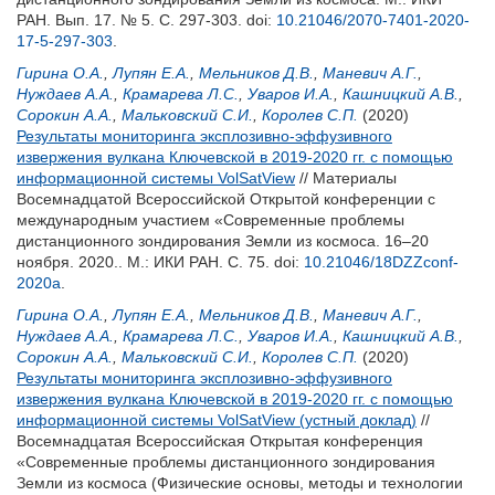
РАН. Вып. 17. № 5. С. 297-303.
doi:
10.21046/2070-7401-2020-
17-5-297-303
.
Гирина О.А.
,
Лупян Е.А.
,
Мельников Д.В.
,
Маневич А.Г.
,
Нуждаев А.А.
,
Крамарева Л.С.
,
Уваров И.А.
,
Кашницкий А.В.
,
Сорокин А.А.
,
Мальковский С.И.
,
Королев С.П.
(2020)
Результаты мониторинга эксплозивно-эффузивного
извержения вулкана Ключевской в 2019-2020 гг. с помощью
информационной системы VolSatView
// Материалы
Восемнадцатой Всероссийской Открытой конференции с
международным участием «Современные проблемы
дистанционного зондирования Земли из космоса. 16–20
ноября. 2020.. М.: ИКИ РАН. С. 75.
doi:
10.21046/18DZZconf-
2020a
.
Гирина О.А.
,
Лупян Е.А.
,
Мельников Д.В.
,
Маневич А.Г.
,
Нуждаев А.А.
,
Крамарева Л.С.
,
Уваров И.А.
,
Кашницкий А.В.
,
Сорокин А.А.
,
Мальковский С.И.
,
Королев С.П.
(2020)
Результаты мониторинга эксплозивно-эффузивного
извержения вулкана Ключевской в 2019-2020 гг. с помощью
информационной системы VolSatView (устный доклад)
//
Восемнадцатая Всероссийская Открытая конференция
«Современные проблемы дистанционного зондирования
Земли из космоса (Физические основы, методы и технологии