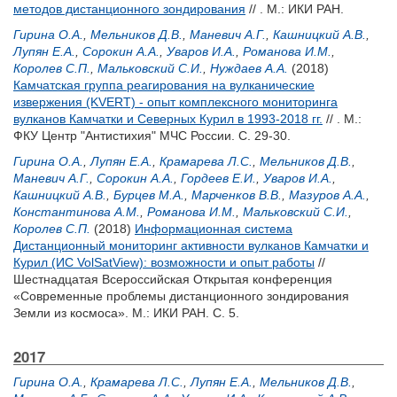
методов дистанционного зондирования
// . М.: ИКИ РАН.
Гирина О.А.
,
Мельников Д.В.
,
Маневич А.Г.
,
Кашницкий А.В.
,
Лупян Е.А.
,
Сорокин А.А.
,
Уваров И.А.
,
Романова И.М.
,
Королев С.П.
,
Мальковский С.И.
,
Нуждаев А.А.
(2018)
Камчатская группа реагирования на вулканические
извержения (KVERT) - опыт комплексного мониторинга
вулканов Камчатки и Северных Курил в 1993-2018 гг.
// . М.:
ФКУ Центр "Антистихия" МЧС России. С. 29-30.
Гирина О.А.
,
Лупян Е.А.
,
Крамарева Л.С.
,
Мельников Д.В.
,
Маневич А.Г.
,
Сорокин А.А.
,
Гордеев Е.И.
,
Уваров И.А.
,
Кашницкий А.В.
,
Бурцев М.А.
,
Марченков В.В.
,
Мазуров А.А.
,
Константинова А.М.
,
Романова И.М.
,
Мальковский С.И.
,
Королев С.П.
(2018)
Информационная система
Дистанционный мониторинг активности вулканов Камчатки и
Курил (ИС VolSatView): возможности и опыт работы
//
Шестнадцатая Всероссийская Открытая конференция
«Современные проблемы дистанционного зондирования
Земли из космоса». М.: ИКИ РАН. С. 5.
2017
Гирина О.А.
,
Крамарева Л.С.
,
Лупян Е.А.
,
Мельников Д.В.
,