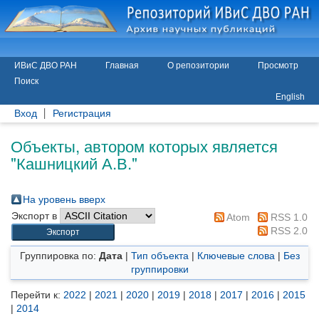
ИВиС ДВО РАН
Главная
О репозитории
Просмотр
Поиск
English
Вход
Регистрация
Объекты, автором которых является
"
Кашницкий А.В.
"
На уровень вверх
Экспорт в
Atom
RSS 1.0
RSS 2.0
Группировка по:
Дата
|
Тип объекта
|
Ключевые слова
|
Без
группировки
Перейти к:
2022
|
2021
|
2020
|
2019
|
2018
|
2017
|
2016
|
2015
|
2014