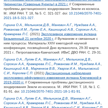
Чиринкотан (Северные Курилы) в 2021 г.
// Современные
проблемы дистанционного зондирования Земли из космоса.
М.: ИКИ РАН. Т. 18, № 5. С. 321-327.
doi:
10.21046/2070-7401-
2021-18-5-321-327
.
Гирина О.А.
,
Мельников Д.В.
,
Маневич А.Г.
,
Нуждаев А.А.
,
Романова И.М.
,
Лупян Е.А.
,
Кашницкий А.В.
,
Сорокин А.А.
,
Крамарева Л.С.
(2021)
Эксплозивное извержение вулкана
Безымянный 21 октября 2020 г.
// Вулканизм и связанные с
ним процессы. Материалы XXIV ежегодной научной
конференции, посвящённой Дню вулканолога, 29-30 марта
2021 г.. Петропавловск-Камчатский: ИВиС ДВО РАН. С. 29-31.
Гирина О.А.
,
Лупян Е.А.
,
Маневич А.Г.
,
Мельников Д.В.
,
Сорокин А.А.
,
Крамарева Л.С.
,
Романова И.М.
,
Нуждаев А.А.
,
Кашницкий А.В.
,
Марченков В.В.
,
Уваров И.А.
,
Мальковский
С.И.
,
Королев С.П.
(2021)
Дистанционные наблюдения
эксплозивно-эффузивного извержения вулкана Ключевской в
2019-2020 гг.
// Современные проблемы дистанционного
зондирования Земли из космоса. М.: ИКИ РАН. Т. 18, № 1. С.
81-91.
doi:
10.21046/2070-7401-2021-18-1-81-91
.
Гирина О.А.
,
Лупян Е.А.
,
Мельников Д.В.
,
Маневич А.Г.
,
Сорокин А.А.
,
Крамарева Л.С.
,
Романова И.М.
,
Нуждаев А.А.
,
Кашницкий А.В.
,
Уваров И.А.
,
Мальковский С.И.
,
Королев С.П.