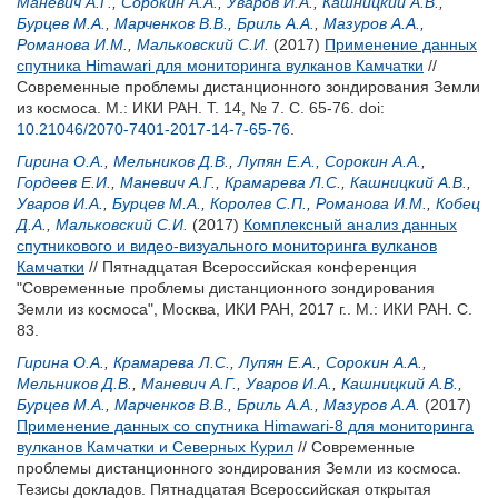
Маневич А.Г.
,
Сорокин А.А.
,
Уваров И.А.
,
Кашницкий А.В.
,
Бурцев М.А.
,
Марченков В.В.
,
Бриль А.А.
,
Мазуров А.А.
,
Романова И.М.
,
Мальковский С.И.
(2017)
Применение данных
спутника Himawari для мониторинга вулканов Камчатки
//
Современные проблемы дистанционного зондирования Земли
из космоса. М.: ИКИ РАН. Т. 14, № 7. С. 65-76.
doi:
10.21046/2070-7401-2017-14-7-65-76
.
Гирина О.А.
,
Мельников Д.В.
,
Лупян Е.А.
,
Сорокин А.А.
,
Гордеев Е.И.
,
Маневич А.Г.
,
Крамарева Л.С.
,
Кашницкий А.В.
,
Уваров И.А.
,
Бурцев М.А.
,
Королев С.П.
,
Романова И.М.
,
Кобец
Д.А.
,
Мальковский С.И.
(2017)
Комплексный анализ данных
спутникового и видео-визуального мониторинга вулканов
Камчатки
// Пятнадцатая Всероссийская конференция
"Современные проблемы дистанционного зондирования
Земли из космоса", Москва, ИКИ РАН, 2017 г.. М.: ИКИ РАН. С.
83.
Гирина О.А.
,
Крамарева Л.С.
,
Лупян Е.А.
,
Сорокин А.А.
,
Мельников Д.В.
,
Маневич А.Г.
,
Уваров И.А.
,
Кашницкий А.В.
,
Бурцев М.А.
,
Марченков В.В.
,
Бриль А.А.
,
Мазуров А.А.
(2017)
Применение данных со спутника Himawari-8 для мониторинга
вулканов Камчатки и Северных Курил
// Современные
проблемы дистанционного зондирования Земли из космоса.
Тезисы докладов. Пятнадцатая Всероссийская открытая