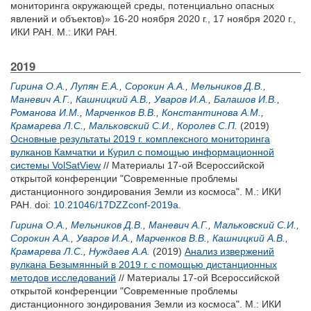
мониторинга окружающей среды, потенциально опасных
явлений и объектов)» 16-20 ноября 2020 г., 17 ноября 2020 г.,
ИКИ РАН. М.: ИКИ РАН.
2019
Гирина О.А.
,
Лупян Е.А.
,
Сорокин А.А.
,
Мельников Д.В.
,
Маневич А.Г.
,
Кашницкий А.В.
,
Уваров И.А.
,
Балашов И.В.
,
Романова И.М.
,
Марченков В.В.
,
Константинова А.М.
,
Крамарева Л.С.
,
Мальковский С.И.
,
Королев С.П.
(2019)
Основные результаты 2019 г. комплексного мониторинга
вулканов Камчатки и Курил с помощью информационной
системы VolSatView
// Материалы 17-ой Всероссийской
открытой конференции "Современные проблемы
дистанционного зондирования Земли из космоса". М.: ИКИ
РАН.
doi:
10.21046/17DZZconf-2019a
.
Гирина О.А.
,
Мельников Д.В.
,
Маневич А.Г.
,
Мальковский С.И.
,
Сорокин А.А.
,
Уваров И.А.
,
Марченков В.В.
,
Кашницкий А.В.
,
Крамарева Л.С.
,
Нуждаев А.А.
(2019)
Анализ извержений
вулкана Безымянный в 2019 г. с помощью дистанционных
методов исследований
// Материалы 17-ой Всероссийской
открытой конференции "Современные проблемы
дистанционного зондирования Земли из космоса". М.: ИКИ