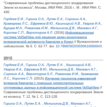
"Современные проблемы дистанционного зондирования
Земли из космоса", Москва, ИКИ РАН, 2016 г.. М.: ИКИ РАН. С.
430.
Гордеев Е.И.
,
Гирина О.А.
,
Лупян Е.А.
,
Сорокин А.А.
,
Крамарева Л.С.
,
Ефремов В.Ю.
,
Кашницкий А.В.
,
Уваров И.А.
,
Бурцев М.А.
,
Романова И.М.
,
Мельников Д.В.
,
Маневич А.Г.
,
Королев С.П.
,
Верхотуров А.Л.
(2016)
Информационная
система VolSatView для решения задач мониторинга
вулканической активности Камчатки и Курил
// Вулканология и
сейсмология. № 6. С. 62-77.
doi:
10.7868/S0203030616060043
.
2015
Гордеев Е.И.
,
Гирина О.А.
,
Лупян Е.А.
,
Кашницкий А.В.
,
Уваров И.А.
,
Ефремов В.Ю.
,
Мельников Д.В.
,
Маневич А.Г.
,
Сорокин А.А.
,
Верхотуров А.Л.
,
Романова И.М.
,
Крамарева
Л.С.
,
Королев С.П.
(2015)
Изучение продуктов извержений
вулканов Камчатки с помощью гиперспектральных
спутниковых данных в информационной системе VolSatView
//
Современные проблемы дистанционного зондирования Земли
из космоса. Т. 12, № 1. С. 113-128.
Гирина О.А.
,
Лупян Е.А.
,
Мельников Д.В.
,
Маневич А.Г.
,