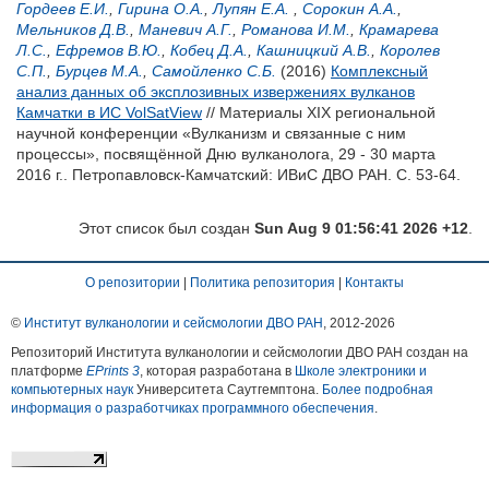
Гордеев Е.И.
,
Гирина О.А.
,
Лупян Е.А.
,
Сорокин А.А.
,
Мельников Д.В.
,
Маневич А.Г.
,
Романова И.М.
,
Крамарева
Л.С.
,
Ефремов В.Ю.
,
Кобец Д.А.
,
Кашницкий А.В.
,
Королев
С.П.
,
Бурцев М.А.
,
Самойленко С.Б.
(2016)
Комплексный
анализ данных об эксплозивных извержениях вулканов
Камчатки в ИС VolSatView
// Материалы XIX региональной
научной конференции «Вулканизм и связанные с ним
процессы», посвящённой Дню вулканолога, 29 - 30 марта
2016 г.. Петропавловск-Камчатский: ИВиС ДВО РАН. С. 53-64.
Этот список был создан
Sun Aug 9 01:56:41 2026 +12
.
О репозитории
|
Политика репозитория
|
Контакты
©
Институт вулканологии и сейсмологии ДВО РАН
, 2012-
2026
Репозиторий Института вулканологии и сейсмологии ДВО РАН создан на
платформе
EPrints 3
, которая разработана в
Школе электроники и
компьютерных наук
Университета Саутгемптона.
Более подробная
информация о разработчиках программного обеспечения
.