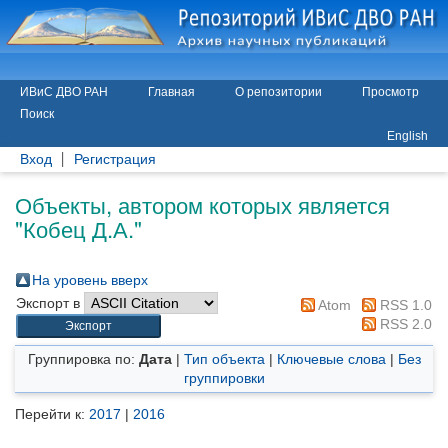
ИВиС ДВО РАН
Главная
О репозитории
Просмотр
Поиск
English
Вход
Регистрация
Объекты, автором которых является
"
Кобец Д.А.
"
На уровень вверх
Экспорт в
Atom
RSS 1.0
RSS 2.0
Группировка по:
Дата
|
Тип объекта
|
Ключевые слова
|
Без
группировки
Перейти к:
2017
|
2016