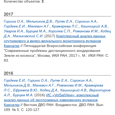
Количество объектов:
3
.
2017
Гирина О.А.
,
Мельников Д.В.
,
Лупян Е.А.
,
Сорокин А.А.
,
Гордеев Е.И.
,
Маневич А.Г.
,
Крамарева Л.С.
,
Кашницкий А.В.
,
Уваров И.А.
,
Бурцев М.А.
,
Королев С.П.
,
Романова И.М.
,
Кобец
Д.А.
,
Мальковский С.И.
(2017)
Комплексный анализ данных
спутникового и видео-визуального мониторинга вулканов
Камчатки
// Пятнадцатая Всероссийская конференция
"Современные проблемы дистанционного зондирования
Земли из космоса", Москва, ИКИ РАН, 2017 г.. М.: ИКИ РАН. С.
83.
2016
Гордеев Е.И.
,
Гирина О.А.
,
Лупян Е.А.
,
Сорокин А.А.
,
Мельников Д.В.
,
Маневич А.Г.
,
Романова И.М.
,
Крамарева
Л.С.
,
Ефремов В.Ю.
,
Кобец Д.А.
,
Кашницкий А.В.
,
Верхотуров
А.Л.
,
Бурцев М.А.
(2016)
ИС «VolSatView»: комплексный
анализ данных об эксплозивных извержениях вулканов
Камчатки
// Вестник ДВО РАН. Владивосток: ДВО РАН. Вып.
189. № 5. С. 120-127.