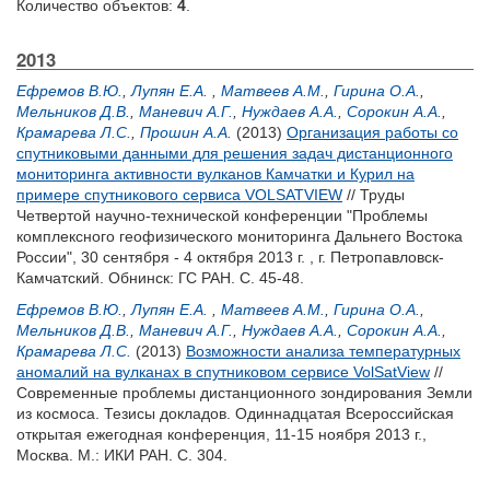
Количество объектов:
4
.
2013
Ефремов В.Ю.
,
Лупян Е.А.
,
Матвеев А.М.
,
Гирина О.А.
,
Мельников Д.В.
,
Маневич А.Г.
,
Нуждаев А.А.
,
Сорокин А.А.
,
Крамарева Л.С.
,
Прошин А.А.
(2013)
Организация работы со
спутниковыми данными для решения задач дистанционного
мониторинга активности вулканов Камчатки и Курил на
примере спутникового сервиса VOLSATVIEW
// Труды
Четвертой научно-технической конференции "Проблемы
комплексного геофизического мониторинга Дальнего Востока
России", 30 сентября - 4 октября 2013 г. , г. Петропавловск-
Камчатский. Обнинск: ГС РАН. С. 45-48.
Ефремов В.Ю.
,
Лупян Е.А.
,
Матвеев А.М.
,
Гирина О.А.
,
Мельников Д.В.
,
Маневич А.Г.
,
Нуждаев А.А.
,
Сорокин А.А.
,
Крамарева Л.С.
(2013)
Возможности анализа температурных
аномалий на вулканах в спутниковом сервисе VolSatView
//
Современные проблемы дистанционного зондирования Земли
из космоса. Тезисы докладов. Одиннадцатая Всероссийская
открытая ежегодная конференция, 11-15 ноября 2013 г.,
Москва. М.: ИКИ РАН. С. 304.