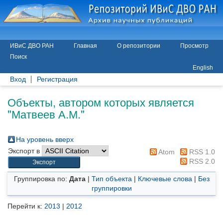
ИВиС ДВО РАН
Главная
О репозитории
Просмотр
Поиск
English
Вход
Регистрация
Объекты, автором которых является
"
Матвеев А.М.
"
На уровень вверх
Экспорт в
Atom
RSS 1.0
RSS 2.0
Группировка по:
Дата
|
Тип объекта
|
Ключевые слова
|
Без
группировки
Перейти к:
2013
|
2012