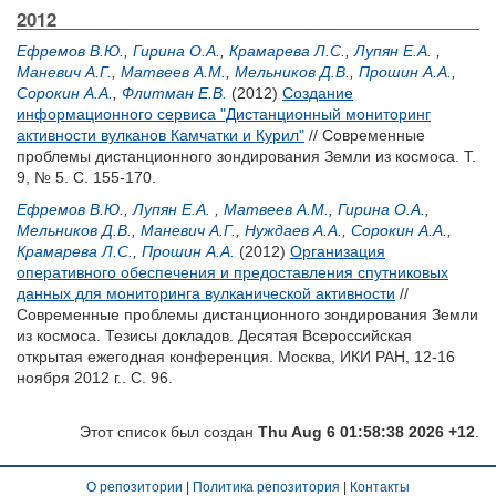
2012
Ефремов В.Ю.
,
Гирина О.А.
,
Крамарева Л.С.
,
Лупян Е.А.
,
Маневич А.Г.
,
Матвеев А.М.
,
Мельников Д.В.
,
Прошин А.А.
,
Сорокин А.А.
,
Флитман Е.В.
(2012)
Создание
информационного сервиса "Дистанционный мониторинг
активности вулканов Камчатки и Курил"
// Современные
проблемы дистанционного зондирования Земли из космоса. Т.
9, № 5. С. 155-170.
Ефремов В.Ю.
,
Лупян Е.А.
,
Матвеев А.М.
,
Гирина О.А.
,
Мельников Д.В.
,
Маневич А.Г.
,
Нуждаев А.А.
,
Сорокин А.А.
,
Крамарева Л.С.
,
Прошин А.А.
(2012)
Организация
оперативного обеспечения и предоставления спутниковых
данных для мониторинга вулканической активности
//
Современные проблемы дистанционного зондирования Земли
из космоса. Тезисы докладов. Десятая Всероссийская
открытая ежегодная конференция. Москва, ИКИ РАН, 12-16
ноября 2012 г.. С. 96.
Этот список был создан
Thu Aug 6 01:58:38 2026 +12
.
О репозитории
|
Политика репозитория
|
Контакты