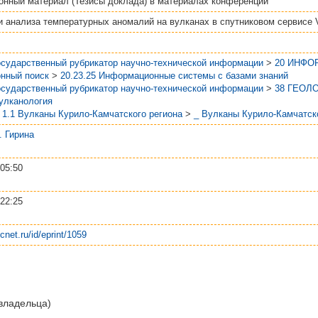
онный материал (Тезисы доклада)
в материалах конференции
 анализа температурных аномалий на вулканах в спутниковом сервисе 
осударственный рубрикатор научно-технической информации
>
20 ИНФО
нный поиск
>
20.23.25 Информационные системы с базами знаний
осударственный рубрикатор научно-технической информации
>
38 ГЕОЛ
Вулканология
>
1.1 Вулканы Курило-Камчатского региона
>
_ Вулканы Курило-Камчатск
А. Гирина
05:50
22:25
scnet.ru/id/eprint/1059
 владельца)