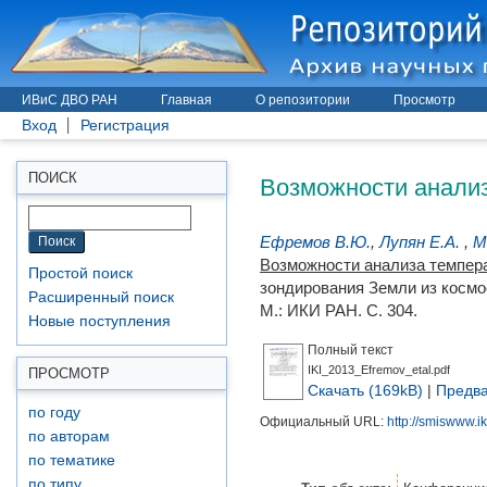
ИВиС ДВО РАН
Главная
О репозитории
Просмотр
Вход
Регистрация
Возможности анализ
ПОИСК
Ефремов В.Ю.
,
Лупян Е.А.
,
М
Возможности анализа темпера
Простой поиск
зондирования Земли из космо
Расширенный поиск
М.: ИКИ РАН. С. 304.
Новые поступления
Полный текст
IKI_2013_Efremov_etal.pdf
ПРОСМОТР
Скачать (169kB)
|
Предва
по году
Официальный URL:
http://smiswww.ik
по авторам
по тематике
по типу