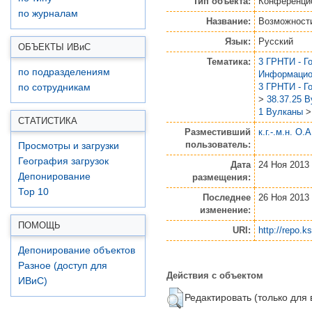
Тип объекта:
Конференци
по журналам
Название:
Возможности
Язык:
Русский
ОБЪЕКТЫ ИВ
и
С
Тематика:
3 ГРНТИ - Г
по подразделениям
Информацио
3 ГРНТИ - Г
по сотрудникам
>
38.37.25 
1 Вулканы
СТАТИСТИКА
Разместивший
к.г.-.м.н. О.
пользователь:
Просмотры и загрузки
География загрузок
Дата
24 Ноя 2013 
Депонирование
размещения:
Top 10
Последнее
26 Ноя 2013 
изменение:
ПОМОЩЬ
URI:
http://repo.k
Депонирование объектов
Разное (доступ для
Действия с объектом
ИВиС)
Редактировать (только для