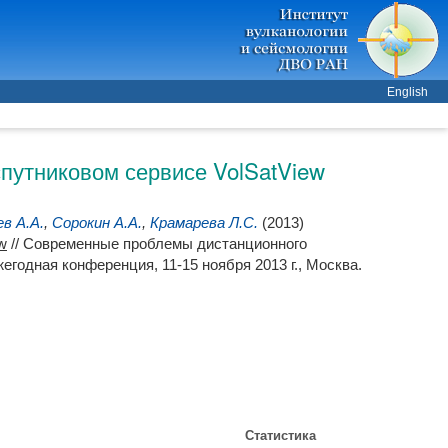
English
путниковом сервисе VolSatView
в А.А.
,
Сорокин А.А.
,
Крамарева Л.С.
(2013)
w
// Современные проблемы дистанционного
годная конференция, 11-15 ноября 2013 г., Москва.
Статистика