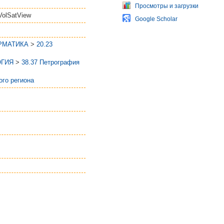
Просмотры и загрузки
VolSatView
Google Scholar
РМАТИКА
>
20.23
ОГИЯ
>
38.37 Петрография
ого региона