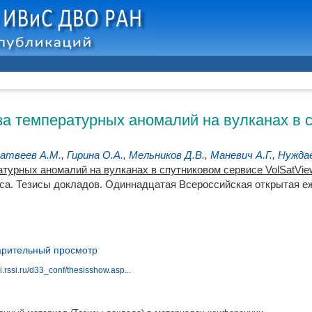
а температурных аномалий на вулканах в с
атвеев А.М.
,
Гирина О.А.
,
Мельников Д.В.
,
Маневич А.Г.
,
Нуждае
турных аномалий на вулканах в спутниковом сервисе VolSatVie
са. Тезисы докладов. Одиннадцатая Всероссийская открытая еже
рительный просмотр
i.rssi.ru/d33_conf/thesisshow.asp...