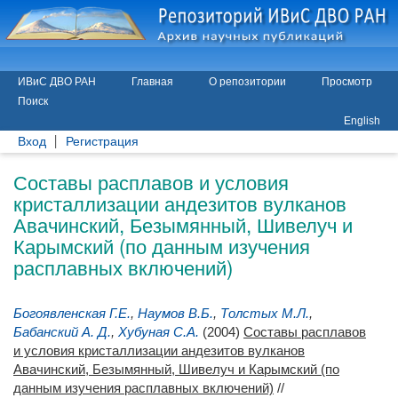
ИВиС ДВО РАН
Главная
О репозитории
Просмотр
Поиск
English
Вход
Регистрация
Составы расплавов и условия
кристаллизации андезитов вулканов
Авачинский, Безымянный, Шивелуч и
Карымский (по данным изучения
расплавных включений)
Богоявленская Г.Е.
,
Наумов В.Б.
,
Толстых М.Л.
,
Бабанский А. Д.
,
Хубуная С.А.
(2004)
Составы расплавов
и условия кристаллизации андезитов вулканов
Авачинский, Безымянный, Шивелуч и Карымский (по
данным изучения расплавных включений)
//