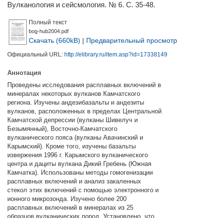
Вулканология и сейсмология. № 6. С. 35-48.
Полный текст
bog-hub2004.pdf
Скачать (660kB)
|
Предварительный просмотр
Официальный URL:
http://elibrary.ru/item.asp?id=17338149
Аннотация
Проведены исследования расплавных включений в
минералах некоторых вулканов Камчатского
региона. Изучены андезибазальты и андезиты
вулканов, расположенных в пределах Центральной
Камчатской депрессии (вулканы Шивелуч и
Безымянный), Восточно-Камчатского
вулканического пояса (вулканы Авачинский и
Карымский). Кроме того, изучены базальты
извержения 1996 г. Карымского вулканического
центра и дациты вулкана Дикий Гребень (Южная
Камчатка). Использованы методы гомогенизации
расплавных включений и анализ закаленных
стекол этих включений с помощью электронного и
ионного микрозонда. Изучено более 200
расплавных включений в минералах из 25
образцов вулканических пород. Установлено, что