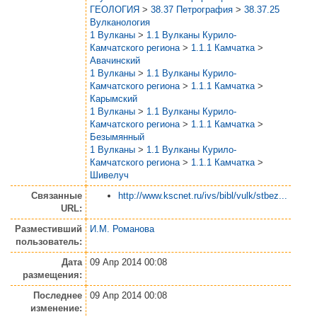
ГЕОЛОГИЯ
>
38.37 Петрография
>
38.37.25
Вулканология
1 Вулканы
>
1.1 Вулканы Курило-
Камчатского региона
>
1.1.1 Камчатка
>
Авачинский
1 Вулканы
>
1.1 Вулканы Курило-
Камчатского региона
>
1.1.1 Камчатка
>
Карымский
1 Вулканы
>
1.1 Вулканы Курило-
Камчатского региона
>
1.1.1 Камчатка
>
Безымянный
1 Вулканы
>
1.1 Вулканы Курило-
Камчатского региона
>
1.1.1 Камчатка
>
Шивелуч
Связанные
http://www.kscnet.ru/ivs/bibl/vulk/stbez...
URL:
Разместивший
И.М. Романова
пользователь:
Дата
09 Апр 2014 00:08
размещения:
Последнее
09 Апр 2014 00:08
изменение: