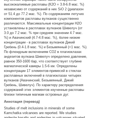
высококалиевые расплавы (К2О = 3.8-6.8 мас. %)
независимо от содержаний в них SiO 2 (диапазон
от 51.4 до 77.2 мас. %). По содержаниям летучих
компонентов расплавы вулканов существенно
различаются. Максимальные концентрации Н2О
установлены в расплавах вулканов Шивелуч (от
3.0 до 7.2 мас. % при среднем значении 4.7 мас.
%) и Авачинский (4.7-4.8 мас. %), более низкие
концентрации - в расплавах вулканов Дикий
Гребень (0.4-1.8 мас. %) и Безымянный (<1 мас. %).
По флюидным включениям СО2 в плагиоклазах
андезитов вулкана Шивелуч определено давление,
равное 350-1600 бар, что соответствует глубине
магматической камеры 1.5-6 км. Определены
концентрации 17 элементов-примесей в стеклах
расплавных включений в плагиоклазах четырех
вулканов (Авачинский, Безымянный, Дикий
Гребень, Шивелуч). По характеру распределения
содержаний этих элементов изученные расплавы
близки типичным магмам островных дуг.
Аннотация (перевод)
Studies of melt inclusions in minerals of some
Kamchatka volcanoes are reported. We studies
andesite basalts and andesites in volcanoes situated