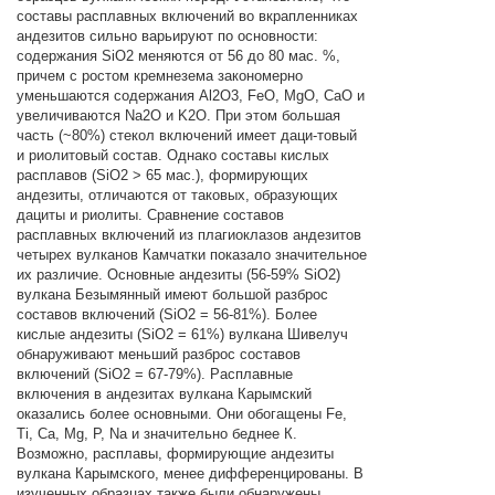
составы расплавных включений во вкрапленниках
андезитов сильно варьируют по основности:
содержания SiO2 меняются от 56 до 80 мас. %,
причем с ростом кремнезема закономерно
уменьшаются содержания Al2O3, FeO, MgO, CaO и
увеличиваются Na2O и K2O. При этом большая
часть (~80%) стекол включений имеет даци-товый
и риолитовый состав. Однако составы кислых
расплавов (SiO2 > 65 мас.), формирующих
андезиты, отличаются от таковых, образующих
дациты и риолиты. Сравнение составов
расплавных включений из плагиоклазов андезитов
четырех вулканов Камчатки показало значительное
их различие. Основные андезиты (56-59% SiO2)
вулкана Безымянный имеют большой разброс
составов включений (SiO2 = 56-81%). Более
кислые андезиты (SiO2 = 61%) вулкана Шивелуч
обнаруживают меньший разброс составов
включений (SiO2 = 67-79%). Расплавные
включения в андезитах вулкана Карымский
оказались более основными. Они обогащены Fe,
Ti, Ca, Mg, P, Na и значительно беднее К.
Возможно, расплавы, формирующие андезиты
вулкана Карымского, менее дифференцированы. В
изученных образцах также были обнаружены