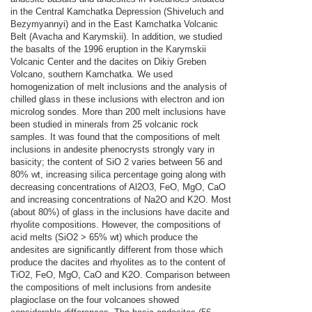
in the Central Kamchatka Depression (Shiveluch and
Bezymyannyi) and in the East Kamchatka Volcanic
Belt (Avacha and Karymskii). In addition, we studied
the basalts of the 1996 eruption in the Karymskii
Volcanic Center and the dacites on Dikiy Greben
Volcano, southern Kamchatka. We used
homogenization of melt inclusions and the analysis of
chilled glass in these inclusions with electron and ion
microlog sondes. More than 200 melt inclusions have
been studied in minerals from 25 volcanic rock
samples. It was found that the compositions of melt
inclusions in andesite phenocrysts strongly vary in
basicity; the content of SiO 2 varies between 56 and
80% wt, increasing silica percentage going along with
decreasing concentrations of Al2O3, FeO, MgO, CaO
and increasing concentrations of Na2O and K2O. Most
(about 80%) of glass in the inclusions have dacite and
rhyolite compositions. However, the compositions of
acid melts (SiO2 > 65% wt) which produce the
andesites are significantly different from those which
produce the dacites and rhyolites as to the content of
TiO2, FeO, MgO, CaO and K2O. Comparison between
the compositions of melt inclusions from andesite
plagioclase on the four volcanoes showed