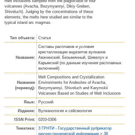
melt inclusions sampled from the plagioclase of four
volcanoes (Avacha, Bezymyannyi, Dikiy Greben,
Shiveluch). Judging by the concentrations of these
elements, the melts here studied are similar to the
typical island arc magmas.
Тип объекта:
Статья
Составы расплавов и условия
кристаллизации андезитов вулканов
Название:
Авачинский, Безымянный, Шивелуч и
Карымский (по данным изучения расплавных
включений)
Melt Compositions and Crystallization
Название
Environments for Andesites of Avacha,
(перевод):
Bezymyannyi, Shiveluch and Karymskii
Volcanoes Based on Studies of Melt Inclusions
Язык:
Русский
Издание:
Вулканология и сейсмология
ISSN Print:
0203-0306
Тематика:
3 ГРНТИ - Государственный рубрикатор
научно-технической информации
>
38