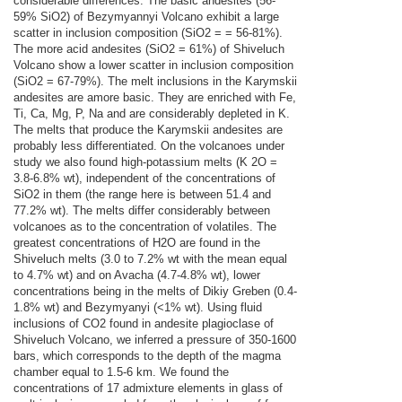
considerable differences. The basic andesites (56-
59% SiO2) of Bezymyannyi Volcano exhibit a large
scatter in inclusion composition (SiO2 = = 56-81%).
The more acid andesites (SiO2 = 61%) of Shiveluch
Volcano show a lower scatter in inclusion composition
(SiO2 = 67-79%). The melt inclusions in the Karymskii
andesites are amore basic. They are enriched with Fe,
Ti, Ca, Mg, P, Na and are considerably depleted in K.
The melts that produce the Karymskii andesites are
probably less differentiated. On the volcanoes under
study we also found high-potassium melts (K 2O =
3.8-6.8% wt), independent of the concentrations of
SiO2 in them (the range here is between 51.4 and
77.2% wt). The melts differ considerably between
volcanoes as to the concentration of volatiles. The
greatest concentrations of H2O are found in the
Shiveluch melts (3.0 to 7.2% wt with the mean equal
to 4.7% wt) and on Avacha (4.7-4.8% wt), lower
concentrations being in the melts of Dikiy Greben (0.4-
1.8% wt) and Bezymyanyi (<1% wt). Using fluid
inclusions of CO2 found in andesite plagioclase of
Shiveluch Volcano, we inferred a pressure of 350-1600
bars, which corresponds to the depth of the magma
chamber equal to 1.5-6 km. We found the
concentrations of 17 admixture elements in glass of