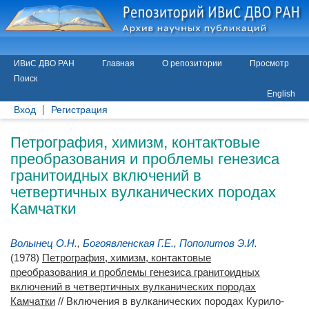
ИВиС ДВО РАН
Главная
О репозитории
Просмотр
Поиск
English
Вход
Регистрация
Петрография, химизм, контактовые
преобразования и проблемы генезиса
гранитоидных включений в
четвертичных вулканических породах
Камчатки
Волынец О.Н.
,
Богоявленская Г.Е.
,
Пополитов Э.И.
(1978)
Петрография, химизм, контактовые
преобразования и проблемы генезиса гранитоидных
включений в четвертичных вулканических породах
Камчатки
// Включения в вулканических породах Курило-