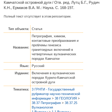
Камчатской островной дуги / Отв. ред.
Лутц Б.Г.
,
Рудич
К.Н.
,
Ермаков В.А.
М.: Наука. С. 168-197.
Полный текст отсутствует в этом репозитории.
Тип объекта:
Статья
Петрография, химизм,
контактовые преобразования и
проблемы генезиса
Название:
гранитоидных включений в
четвертичных вулканических
породах Камчатки
Язык:
Русский
Издание:
Включения в вулканических
породах Курило-Камчатской
островной дуги
Тематика:
3 ГРНТИ - Государственный
рубрикатор научно-технической
информации
>
38 ГЕОЛОГИЯ
>
38.37 Петрография
>
38.37.25
Вулканология
1 Вулканы
>
1.1 Вулканы