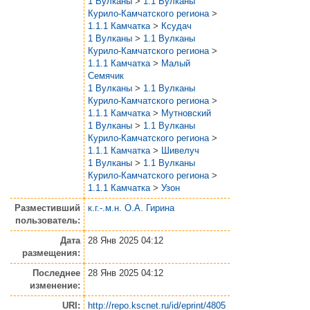
1 Вулканы
>
1.1 Вулканы
Курило-Камчатского региона
>
1.1.1 Камчатка
>
Ксудач
1 Вулканы
>
1.1 Вулканы
Курило-Камчатского региона
>
1.1.1 Камчатка
>
Малый
Семячик
1 Вулканы
>
1.1 Вулканы
Курило-Камчатского региона
>
1.1.1 Камчатка
>
Мутновский
1 Вулканы
>
1.1 Вулканы
Курило-Камчатского региона
>
1.1.1 Камчатка
>
Шивелуч
1 Вулканы
>
1.1 Вулканы
Курило-Камчатского региона
>
1.1.1 Камчатка
>
Узон
Разместивший
к.г.-.м.н. О.А. Гирина
пользователь:
Дата
28 Янв 2025 04:12
размещения:
Последнее
28 Янв 2025 04:12
изменение:
URI:
http://repo.kscnet.ru/id/eprint/4805