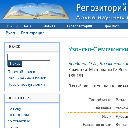
ИВиС ДВО РАН
Главная
О репозитории
Просмотр
Вход
Регистрация
Узонско-Семячински
ПОИСК
Брайцева О.А.
,
Богоявленская
Камчатки. Материалы IV Всес
Простой поиск
139-191.
Расширенный поиск
Новые поступления
Полный текст отсутствует в этом ре
ПРОСМОТР
Тип объекта:
Раздел
Название:
Узонск
по году
по авторам
Язык:
Русски
по тематике
Название книги:
Вулкан
по типу