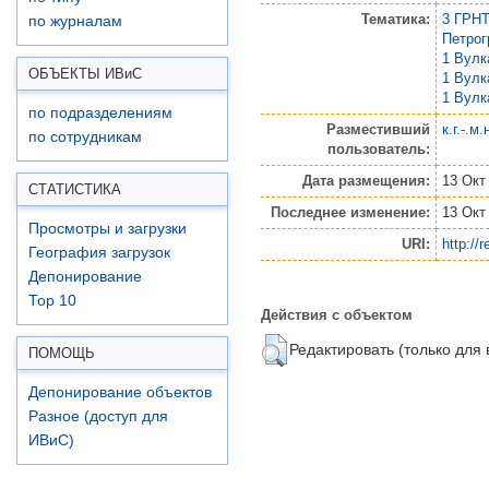
Тематика:
3 ГРНТ
по журналам
Петро
1 Вулк
ОБЪЕКТЫ ИВ
и
С
1 Вулк
1 Вулк
по подразделениям
Разместивший
к.г.-.м
по сотрудникам
пользователь:
Дата размещения:
13 Окт
СТАТИСТИКА
Последнее изменение:
13 Окт
Просмотры и загрузки
URI:
http://
География загрузок
Депонирование
Top 10
Действия с объектом
Редактировать (только для
ПОМОЩЬ
Депонирование объектов
Разное (доступ для
ИВиС)