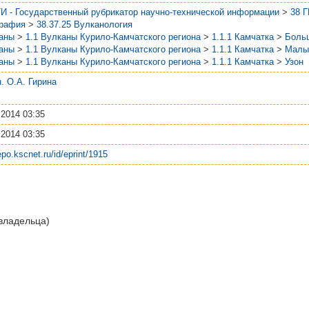
И - Государственный рубрикатор научно-технической информации
>
38 
графия
>
38.37.25 Вулканология
аны
>
1.1 Вулканы Курило-Камчатского региона
>
1.1.1 Камчатка
>
Боль
аны
>
1.1 Вулканы Курило-Камчатского региона
>
1.1.1 Камчатка
>
Малы
аны
>
1.1 Вулканы Курило-Камчатского региона
>
1.1.1 Камчатка
>
Узон
.н. О.А. Гирина
 2014 03:35
 2014 03:35
repo.kscnet.ru/id/eprint/1915
 владельца)