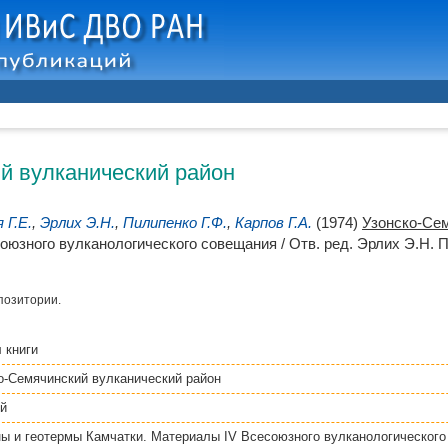
й вулканический район
 Г.Е.
,
Эрлих Э.Н.
,
Пилипенко Г.Ф.
,
Карпов Г.А.
(1974)
Узонско-Сем
оюзного вулканологического совещания / Отв. ред.
Эрлих Э.Н.
П
позитории.
 книги
о-Семячинский вулканический район
й
ы и геотермы Камчатки. Материалы IV Всесоюзного вулканологическог