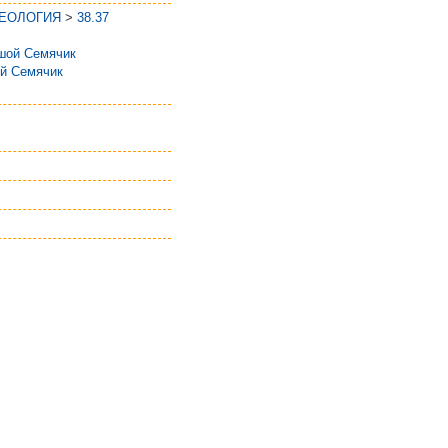
ГЕОЛОГИЯ
>
38.37
шой Семячик
й Семячик