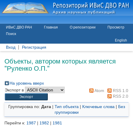
ИВиС ДВО РАН
Главная
О репозитории
Просмотр
Поиск
English
Вход
Регистрация
Объекты, автором которых является
"
Руленко О.П.
"
На уровень вверх
Экспорт в
Atom
RSS 1.0
RSS 2.0
Группировка по:
Дата
|
Тип объекта
|
Ключевые слова
|
Без
группировки
Перейти к:
1987
|
1982
|
1981