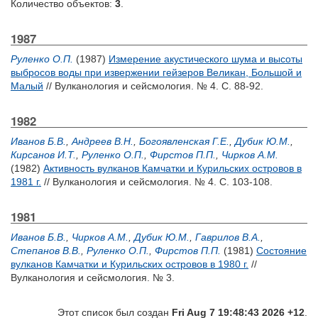
Количество объектов:
3
.
1987
Руленко О.П.
(1987)
Измерение акустического шума и высоты
выбросов воды при извержении гейзеров Великан, Большой и
Малый
// Вулканология и сейсмология. № 4. С. 88-92.
1982
Иванов Б.В.
,
Андреев В.Н.
,
Богоявленская Г.Е.
,
Дубик Ю.М.
,
Кирсанов И.Т.
,
Руленко О.П.
,
Фирстов П.П.
,
Чирков А.М.
(1982)
Активность вулканов Камчатки и Курильских островов в
1981 г.
// Вулканология и сейсмология. № 4. С. 103-108.
1981
Иванов Б.В.
,
Чирков А.М.
,
Дубик Ю.М.
,
Гаврилов В.А.
,
Степанов В.В.
,
Руленко О.П.
,
Фирстов П.П.
(1981)
Состояние
вулканов Камчатки и Курильских островов в 1980 г.
//
Вулканология и сейсмология. № 3.
Этот список был создан
Fri Aug 7 19:48:43 2026 +12
.