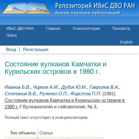
ИВиС ДВО РАН
Главная
О репозитории
Просмотр
Поиск
English
Вход
Регистрация
Состояние вулканов Камчатки и
Курильских островов в 1980 г.
Иванов Б.В.
,
Чирков А.М.
,
Дубик Ю.М.
,
Гаврилов В.А.
,
Степанов В.В.
,
Руленко О.П.
,
Фирстов П.П.
(1981)
Состояние вулканов Камчатки и Курильских островов в
1980 г.
// Вулканология и сейсмология. № 3.
Полный текст отсутствует в этом репозитории.
Тип объекта:
Статья