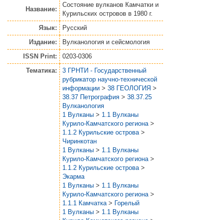
Состояние вулканов Камчатки и
Название:
Курильских островов в 1980 г.
Язык:
Русский
Издание:
Вулканология и сейсмология
ISSN Print:
0203-0306
Тематика:
3 ГРНТИ - Государственный
рубрикатор научно-технической
информации
>
38 ГЕОЛОГИЯ
>
38.37 Петрография
>
38.37.25
Вулканология
1 Вулканы
>
1.1 Вулканы
Курило-Камчатского региона
>
1.1.2 Курильские острова
>
Чиринкотан
1 Вулканы
>
1.1 Вулканы
Курило-Камчатского региона
>
1.1.2 Курильские острова
>
Экарма
1 Вулканы
>
1.1 Вулканы
Курило-Камчатского региона
>
1.1.1 Камчатка
>
Горелый
1 Вулканы
>
1.1 Вулканы