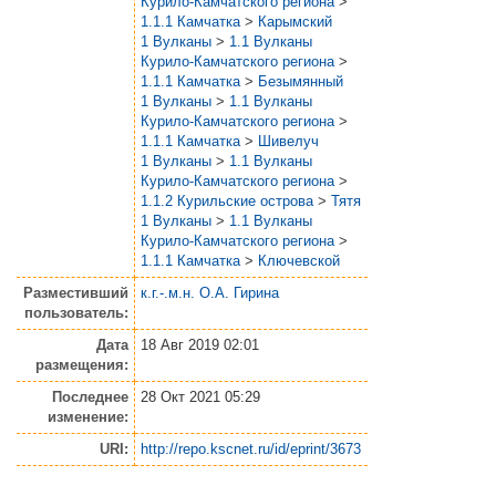
Курило-Камчатского региона
>
1.1.1 Камчатка
>
Карымский
1 Вулканы
>
1.1 Вулканы
Курило-Камчатского региона
>
1.1.1 Камчатка
>
Безымянный
1 Вулканы
>
1.1 Вулканы
Курило-Камчатского региона
>
1.1.1 Камчатка
>
Шивелуч
1 Вулканы
>
1.1 Вулканы
Курило-Камчатского региона
>
1.1.2 Курильские острова
>
Тятя
1 Вулканы
>
1.1 Вулканы
Курило-Камчатского региона
>
1.1.1 Камчатка
>
Ключевской
Разместивший
к.г.-.м.н. О.А. Гирина
пользователь:
Дата
18 Авг 2019 02:01
размещения:
Последнее
28 Окт 2021 05:29
изменение:
URI:
http://repo.kscnet.ru/id/eprint/3673