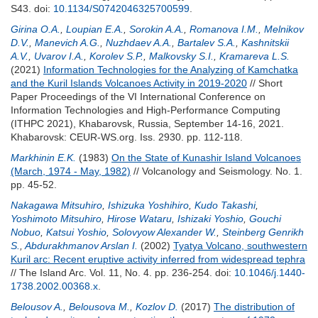
S43.
doi:
10.1134/S0742046325700599
.
Girina O.A.
,
Loupian E.A.
,
Sorokin A.A.
,
Romanova I.M.
,
Melnikov
D.V.
,
Manevich A.G.
,
Nuzhdaev A.A.
,
Bartalev S.A.
,
Kashnitskii
A.V.
,
Uvarov I.A.
,
Korolev S.P.
,
Malkovsky S.I.
,
Kramareva L.S.
(2021)
Information Technologies for the Analyzing of Kamchatka
and the Kuril Islands Volcanoes Activity in 2019-2020
// Short
Paper Proceedings of the VI International Conference on
Information Technologies and High-Performance Computing
(ITHPC 2021), Khabarovsk, Russia, September 14-16, 2021.
Khabarovsk: CEUR-WS.org. Iss. 2930. pp. 112-118.
Markhinin E.K.
(1983)
On the State of Kunashir Island Volcanoes
(March, 1974 - May, 1982)
// Volcanology and Seismology. No. 1.
pp. 45-52.
Nakagawa Mitsuhiro
,
Ishizuka Yoshihiro
,
Kudo Takashi
,
Yoshimoto Mitsuhiro
,
Hirose Wataru
,
Ishizaki Yoshio
,
Gouchi
Nobuo
,
Katsui Yoshio
,
Solovyow Alexander W.
,
Steinberg Genrikh
S.
,
Abdurakhmanov Arslan I.
(2002)
Tyatya Volcano, southwestern
Kuril arc: Recent eruptive activity inferred from widespread tephra
// The Island Arc. Vol. 11, No. 4. pp. 236-254.
doi:
10.1046/j.1440-
1738.2002.00368.x
.
Belousov A.
,
Belousova M.
,
Kozlov D.
(2017)
The distribution of