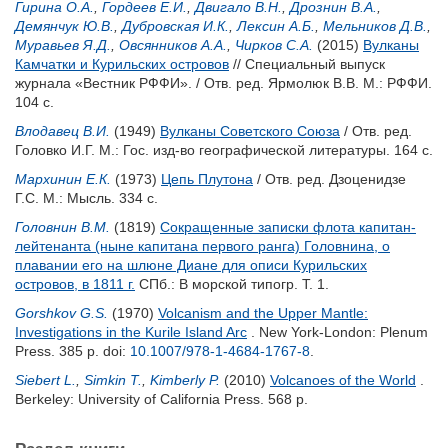
Гирина О.А.
,
Гордеев Е.И.
,
Двигало В.Н.
,
Дрознин В.А.
,
Демянчук Ю.В.
,
Дубровская И.К.
,
Лексин А.Б.
,
Мельников Д.В.
,
Муравьев Я.Д.
,
Овсянников А.А.
,
Чирков С.А.
(2015)
Вулканы
Камчатки и Курильских островов
// Специальный выпуск
журнала «Вестник РФФИ». / Отв. ред.
Ярмолюк В.В.
М.: РФФИ.
104 с.
Влодавец В.И.
(1949)
Вулканы Советского Союза
/ Отв. ред.
Головко И.Г.
М.: Гос. изд-во географической литературы. 164 с.
Мархинин Е.К.
(1973)
Цепь Плутона
/ Отв. ред.
Дзоценидзе
Г.С.
М.: Мысль. 334 с.
Головнин В.М.
(1819)
Сокращенные записки флота капитан-
лейтенанта (ныне капитана первого ранга) Головнина, о
плавании его на шлюне Диане для описи Курильских
островов, в 1811 г.
СПб.: В морской типогр. Т. 1.
Gorshkov G.S.
(1970)
Volcanism and the Upper Mantle:
Investigations in the Kurile Island Arc
. New York-London: Plenum
Press. 385 p.
doi:
10.1007/978-1-4684-1767-8
.
Siebert L.
,
Simkin T.
,
Kimberly P.
(2010)
Volcanoes of the World
.
Berkeley: University of California Press. 568 p.