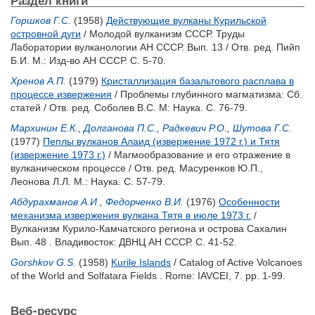
Раздел книги
Горшков Г.С.
(1958)
Действующие вулканы Курильской
островной дуги
/ Молодой вулканизм СССР. Труды
Лаборатории вулканологии АН СССР. Вып. 13 / Отв. ред.
Пийп
Б.И.
М.: Изд-во АН СССР. С. 5-70.
Хренов А.П.
(1979)
Кристаллизация базальтового расплава в
процессе извержения
/ Проблемы глубинного магматизма: Сб.
статей / Отв. ред.
Соболев В.С.
М: Наука. С. 76-79.
Мархинин Е.К.
,
Долганова П.С.
,
Радкевич Р.О.
,
Шутова Г.С.
(1977)
Пеплы вулканов Алаид (извержение 1972 г.) и Тятя
(извержение 1973 г.)
/ Магмообразование и его отражение в
вулканическом процессе / Отв. ред.
Масуренков Ю.П.
,
Леонова Л.Л.
М.: Наука. С. 57-79.
Абдурахманов А.И.
,
Федорченко В.И.
(1976)
Особенности
механизма извержения вулкана Тятя в июле 1973 г.
/
Вулканизм Курило-Камчатского региона и острова Сахалин
Вып. 48 . Владивосток: ДВНЦ АН СССР. С. 41-52.
Gorshkov G.S.
(1958)
Kurile Islands
/ Catalog of Active Volcanoes
of the World and Solfatara Fields . Rome: IAVCEI, 7. pp. 1-99.
Веб-ресурс