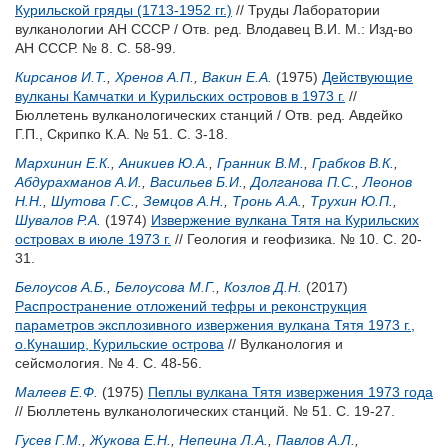
Курильской гряды (1713-1952 гг.)
// Труды Лаборатории
вулканологии АН СССР / Отв. ред.
Влодавец В.И.
М.: Изд-во
АН СССР. № 8. С. 58-99.
Кирсанов И.Т.
,
Хренов А.П.
,
Вакин Е.А.
(1975)
Действующие
вулканы Камчатки и Курильских островов в 1973 г.
//
Бюллетень вулканологических станций / Отв. ред.
Авдейко
Г.П.
,
Скрипко К.А.
№ 51. С. 3-18.
Мархинин Е.К.
,
Аникиев Ю.А.
,
Гранник В.М.
,
Грабков В.К.
,
Абдурахманов А.И.
,
Васильев Б.И.
,
Долганова П.С.
,
Леонов
Н.Н.
,
Шутова Г.С.
,
Земцов А.Н.
,
Тронь А.А.
,
Трухин Ю.П.
,
Шувалов Р.А.
(1974)
Извержение вулкана Тятя на Курильских
островах в июле 1973 г.
// Геология и геофизика. № 10. С. 20-
31.
Белоусов А.Б.
,
Белоусова М.Г.
,
Козлов Д.Н.
(2017)
Распространение отложений тефры и реконструкция
параметров эксплозивного извержения вулкана Тятя 1973 г.,
о.Кунашир, Курильские острова
// Вулканология и
сейсмология. № 4. С. 48-56.
Малеев Е.Ф.
(1975)
Пеплы вулкана Тятя извержения 1973 года
// Бюллетень вулканологических станций. № 51. С. 19-27.
Гусев Г.М.
,
Жукова Е.Н.
,
Непеина Л.А.
,
Павлов А.Л.
,