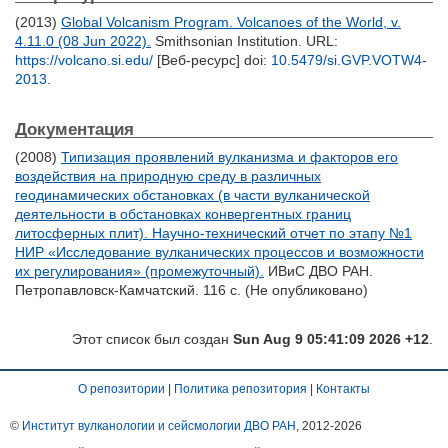
(2013)
Global Volcanism Program. Volcanoes of the World, v.
4.11.0 (08 Jun 2022).
Smithsonian Institution. URL:
https://volcano.si.edu/
[Веб-ресурс] doi:
10.5479/si.GVP.VOTW4-
2013
.
Документация
(2008)
Типизация проявлений вулканизма и факторов его
воздействия на природную среду в различных
геодинамических обстановках (в части вулканической
деятельности в обстановках конвергентных границ
литосферных плит). Научно-технический отчет по этапу №1
НИР «Исследование вулканических процессов и возможности
их регулирования» (промежуточный).
ИВиС ДВО РАН.
Петропавловск-Камчатский. 116 с. (Не опубликовано)
Этот список был создан
Sun Aug 9 05:41:09 2026 +12
.
О репозитории
|
Политика репозитория
|
Контакты
©
Институт вулканологии и сейсмологии ДВО РАН
, 2012-
2026