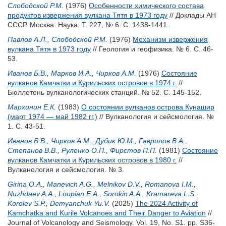
Слободской Р.М.
(1976)
Особенности химического состава
продуктов извержения вулкана Тятя в 1973 году
// Доклады АН
СССР. Москва: Наука. Т. 227, № 6. С. 1438-1441.
Павлов А.Л.
,
Слободской Р.М.
(1976)
Механизм извержения
вулкана Тятя в 1973 году
// Геология и геофизика. № 6. С. 46-
53.
Иванов Б.В.
,
Марков И.А.
,
Чирков А.М.
(1976)
Состояние
вулканов Камчатки и Курильских островов в 1974 г.
//
Бюллетень вулканологических станций. № 52. С. 145-152.
Мархинин Е.К.
(1983)
О состоянии вулканов острова Кунашир
(март 1974 — май 1982 гг.)
// Вулканология и сейсмология. №
1. С. 43-51.
Иванов Б.В.
,
Чирков А.М.
,
Дубик Ю.М.
,
Гаврилов В.А.
,
Степанов В.В.
,
Руленко О.П.
,
Фирстов П.П.
(1981)
Состояние
вулканов Камчатки и Курильских островов в 1980 г.
//
Вулканология и сейсмология. № 3.
Girina O.A.
,
Manevich A.G.
,
Melnikov D.V.
,
Romanova I.M.
,
Nuzhdaev A.A.
,
Loupian E.A.
,
Sorokin A.A.
,
Kramareva L.S.
,
Korolev S.P.
,
Demyanchuk Yu.V.
(2025)
The 2024 Activity of
Kamchatka and Kurile Volcanoes and Their Danger to Aviation
//
Journal of Volcanology and Seismology. Vol. 19, No. S1. pp. S36-