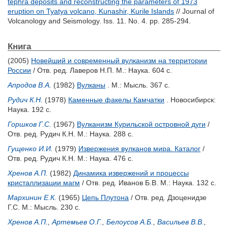
tephra deposits and reconstructing the parameters of 1973
eruption on Tyatya volcano, Kunashir, Kurile Islands
// Journal of
Volcanology and Seismology. Iss. 11. No. 4. pp. 285-294.
Книга
(2005)
Новейший и современный вулканизм на территории
России
/ Отв. ред.
Лаверов Н.П.
М.: Наука. 604 с.
Апродов В.А.
(1982)
Вулканы
. М.: Мысль. 367 с.
Рудич К.Н.
(1978)
Каменные факелы Камчатки
. Новосибирск:
Наука. 192 с.
Горшков Г.С.
(1967)
Вулканизм Курильской островной дуги
/
Отв. ред.
Рудич К.Н.
М.: Наука. 288 с.
Гущенко И.И.
(1979)
Извержения вулканов мира. Каталог
/
Отв. ред.
Рудич К.Н.
М.: Наука. 476 с.
Хренов А.П.
(1982)
Динамика извержений и процессы
кристаллизации магм
/ Отв. ред.
Иванов Б.В.
М.: Наука. 132 с.
Мархинин Е.К.
(1965)
Цепь Плутона
/ Отв. ред.
Дзоценидзе
Г.С.
М.: Мысль. 230 с.
Хренов А.П.
,
Артемьев О.Г.
,
Белоусов А.Б.
,
Васильев В.В.
,