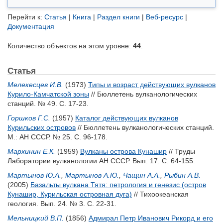
Перейти к:
Статья
|
Книга
|
Раздел книги
|
Веб-ресурс
|
Документация
Количество объектов на этом уровне:
44
.
Статья
Мелекесцев И.В.
(1973)
Типы и возраст действующих вулканов
Курило-Камчатской зоны
// Бюллетень вулканологических
станций. № 49. С. 17-23.
Горшков Г.С.
(1957)
Каталог действующих вулканов
Курильских островов
// Бюллетень вулканологических станций.
М.: АН СССР. № 25. С. 96-178.
Мархинин Е.К.
(1959)
Вулканы острова Кунашир
// Труды
Лаборатории вулканологии АН СССР. Вып. 17. С. 64-155.
Мартынов Ю.А.
,
Мартынов А.Ю.
,
Чащин А.А.
,
Рыбин А.В.
(2005)
Базальты вулкана Тятя: петрология и генезис (остров
Кунашир, Курильская островная дуга)
// Тихоокеанская
геология. Вып. 24. № 3. С. 22-31.
Мельницкий В.П.
(1856)
Адмирал Петр Иванович Рикорд и его