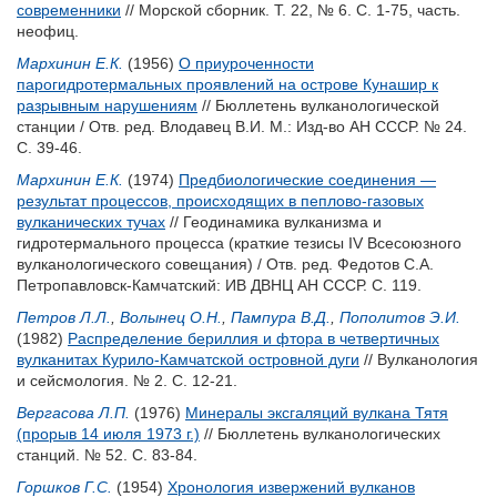
современники
// Морской сборник. Т. 22, № 6. С. 1-75, часть.
неофиц.
Мархинин Е.К.
(1956)
О приуроченности
парогидротермальных проявлений на острове Кунашир к
разрывным нарушениям
// Бюллетень вулканологической
станции / Отв. ред.
Влодавец В.И.
М.: Изд-во АН СССР. № 24.
С. 39-46.
Мархинин Е.К.
(1974)
Предбиологические соединения —
результат процессов, происходящих в пеплово-газовых
вулканических тучах
// Геодинамика вулканизма и
гидротермального процесса (краткие тезисы IV Всесоюзного
вулканологического совещания) / Отв. ред.
Федотов С.А.
Петропавловск-Камчатский: ИВ ДВНЦ АН СССР. С. 119.
Петров Л.Л.
,
Волынец О.Н.
,
Пампура В.Д.
,
Пополитов Э.И.
(1982)
Распределение бериллия и фтора в четвертичных
вулканитах Курило-Камчатской островной дуги
// Вулканология
и сейсмология. № 2. С. 12-21.
Вергасова Л.П.
(1976)
Минералы эксгаляций вулкана Тятя
(прорыв 14 июля 1973 г.)
// Бюллетень вулканологических
станций. № 52. С. 83-84.
Горшков Г.С.
(1954)
Хронология извержений вулканов