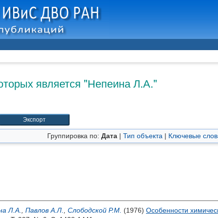
оторых является "
Непеина Л.А.
"
Группировка по:
Дата
|
Тип объекта
|
Ключевые слов
а Л.А.
,
Павлов А.Л.
,
Слободской Р.М.
(1976)
Особенности химическ