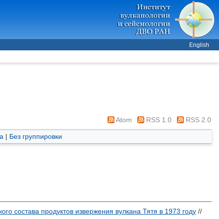
English
Atom
RSS 1.0
RSS 2.0
а
|
Без группировки
ого состава продуктов извержения вулкана Тятя в 1973 году
//