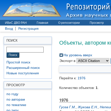
ИВиС ДВО РАН
Главная
О репозитории
Просмотр
Вход
Регистрация
Объекты, автором к
ПОИСК
На уровень вверх
Экспорт в
Простой поиск
Расширенный поиск
Новые поступления
Перейти к:
1976
ПРОСМОТР
Количество объектов:
1
.
по году
1976
по авторам
по тематике
Гусев Г.М.
,
Жукова Е.Н.
,
Непеин
по типу