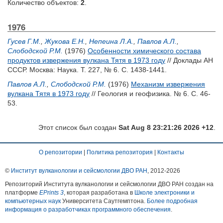
Количество объектов:
2
.
1976
Гусев Г.М.
,
Жукова Е.Н.
,
Непеина Л.А.
,
Павлов А.Л.
,
Слободской Р.М.
(1976)
Особенности химического состава
продуктов извержения вулкана Тятя в 1973 году
// Доклады АН
СССР. Москва: Наука. Т. 227, № 6. С. 1438-1441.
Павлов А.Л.
,
Слободской Р.М.
(1976)
Механизм извержения
вулкана Тятя в 1973 году
// Геология и геофизика. № 6. С. 46-
53.
Этот список был создан
Sat Aug 8 23:21:26 2026 +12
.
О репозитории
|
Политика репозитория
|
Контакты
©
Институт вулканологии и сейсмологии ДВО РАН
, 2012-
2026
Репозиторий Института вулканологии и сейсмологии ДВО РАН создан на
платформе
EPrints 3
, которая разработана в
Школе электроники и
компьютерных наук
Университета Саутгемптона.
Более подробная
информация о разработчиках программного обеспечения
.