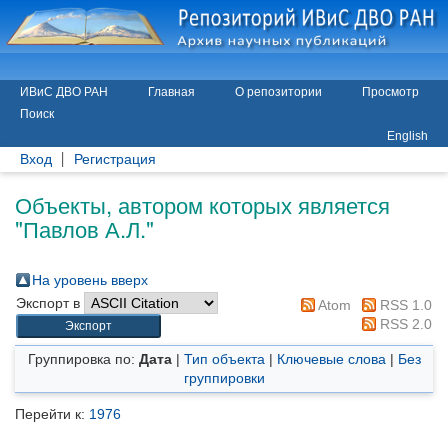
ИВиС ДВО РАН
Главная
О репозитории
Просмотр
Поиск
English
Вход
Регистрация
Объекты, автором которых является
"
Павлов А.Л.
"
На уровень вверх
Экспорт в
Atom
RSS 1.0
RSS 2.0
Группировка по:
Дата
|
Тип объекта
|
Ключевые слова
|
Без
группировки
Перейти к:
1976