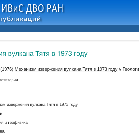
я вулкана Тятя в 1973 году
(1976)
Механизм извержения вулкана Тятя в 1973 году
// Геологи
позитории.
зм извержения вулкана Тятя в 1973 году
й
ия и геофизика
886