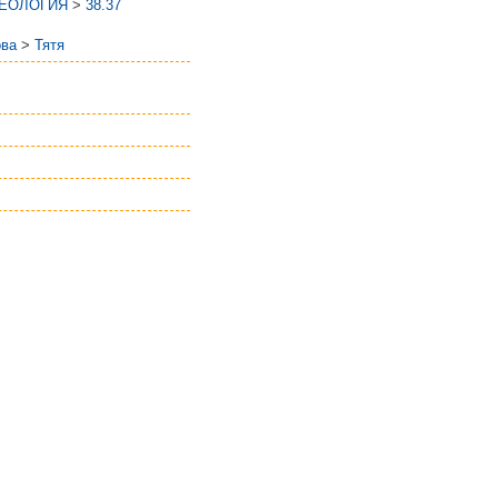
ГЕОЛОГИЯ
>
38.37
ова
>
Тятя