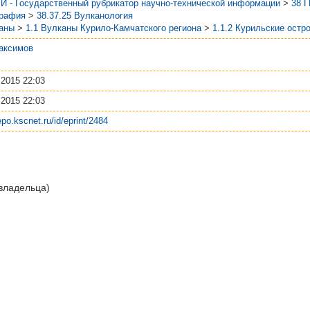
И - Государственный рубрикатор научно-технической информации
>
38 
графия
>
38.37.25 Вулканология
аны
>
1.1 Вулканы Курило-Камчатского региона
>
1.1.2 Курильские остр
аксимов
 2015 22:03
 2015 22:03
repo.kscnet.ru/id/eprint/2484
 владельца)