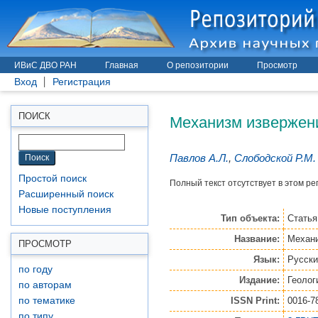
ИВиС ДВО РАН
Главная
О репозитории
Просмотр
Вход
Регистрация
Механизм извержени
ПОИСК
Павлов А.Л.
,
Слободской Р.М.
Простой поиск
Полный текст отсутствует в этом ре
Расширенный поиск
Новые поступления
Тип объекта:
Статья
Название:
Механи
ПРОСМОТР
Язык:
Русски
по году
Издание:
Геолог
по авторам
ISSN Print:
0016-7
по тематике
по типу