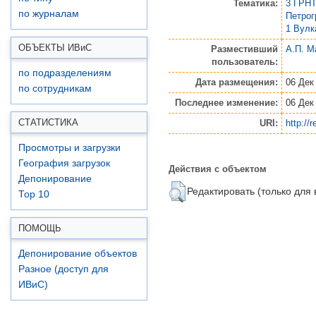
Тематика:
3 ГРНТ
по журналам
Петро
1 Вулк
ОБЪЕКТЫ ИВ
и
С
Разместивший
А.П. М
пользователь:
по подразделениям
Дата размещения:
06 Дек
по сотрудникам
Последнее изменение:
06 Дек
СТАТИСТИКА
URI:
http://
Просмотры и загрузки
География загрузок
Действия с объектом
Депонирование
Редактировать (только для
Top 10
ПОМОЩЬ
Депонирование объектов
Разное (доступ для
ИВиС)