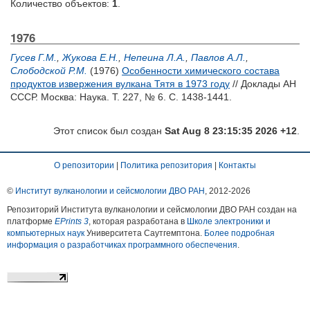
Количество объектов:
1
.
1976
Гусев Г.М.
,
Жукова Е.Н.
,
Непеина Л.А.
,
Павлов А.Л.
,
Слободской Р.М.
(1976)
Особенности химического состава
продуктов извержения вулкана Тятя в 1973 году
// Доклады АН
СССР. Москва: Наука. Т. 227, № 6. С. 1438-1441.
Этот список был создан
Sat Aug 8 23:15:35 2026 +12
.
О репозитории
|
Политика репозитория
|
Контакты
©
Институт вулканологии и сейсмологии ДВО РАН
, 2012-
2026
Репозиторий Института вулканологии и сейсмологии ДВО РАН создан на
платформе
EPrints 3
, которая разработана в
Школе электроники и
компьютерных наук
Университета Саутгемптона.
Более подробная
информация о разработчиках программного обеспечения
.