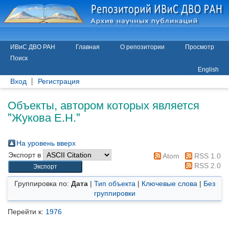
ИВиС ДВО РАН
Главная
О репозитории
Просмотр
Поиск
English
Вход
Регистрация
Объекты, автором которых является
"
Жукова Е.Н.
"
На уровень вверх
Экспорт в
Atom
RSS 1.0
RSS 2.0
Группировка по:
Дата
|
Тип объекта
|
Ключевые слова
|
Без
группировки
Перейти к:
1976