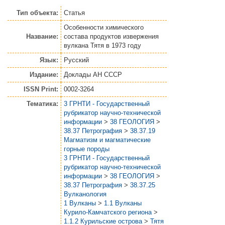
Тип объекта:
Статья
Особенности химического
Название:
состава продуктов извержения
вулкана Тятя в 1973 году
Язык:
Русский
Издание:
Доклады АН СССР
ISSN Print:
0002-3264
Тематика:
3 ГРНТИ - Государственный
рубрикатор научно-технической
информации
>
38 ГЕОЛОГИЯ
>
38.37 Петрография
>
38.37.19
Магматизм и магматические
горные породы
3 ГРНТИ - Государственный
рубрикатор научно-технической
информации
>
38 ГЕОЛОГИЯ
>
38.37 Петрография
>
38.37.25
Вулканология
1 Вулканы
>
1.1 Вулканы
Курило-Камчатского региона
>
1.1.2 Курильские острова
>
Тятя