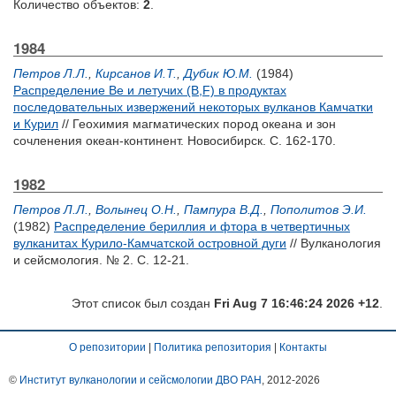
Количество объектов:
2
.
1984
Петров Л.Л.
,
Кирсанов И.Т.
,
Дубик Ю.М.
(1984)
Распределение Be и летучих (B,F) в продуктах
последовательных извержений некоторых вулканов Камчатки
и Курил
// Геохимия магматических пород океана и зон
сочленения океан-континент. Новосибирск. С. 162-170.
1982
Петров Л.Л.
,
Волынец О.Н.
,
Пампура В.Д.
,
Пополитов Э.И.
(1982)
Распределение бериллия и фтора в четвертичных
вулканитах Курило-Камчатской островной дуги
// Вулканология
и сейсмология. № 2. С. 12-21.
Этот список был создан
Fri Aug 7 16:46:24 2026 +12
.
О репозитории
|
Политика репозитория
|
Контакты
©
Институт вулканологии и сейсмологии ДВО РАН
, 2012-
2026