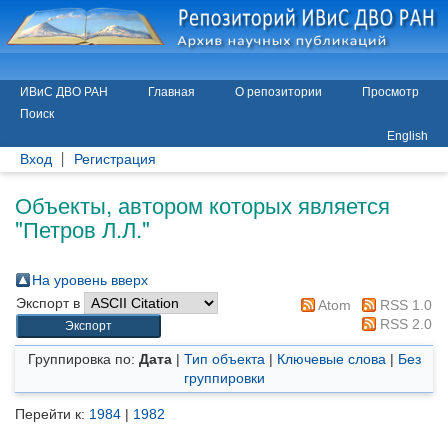
ИВиС ДВО РАН
Главная
О репозитории
Просмотр
Поиск
English
Вход
Регистрация
Объекты, автором которых является
"
Петров Л.Л.
"
На уровень вверх
Экспорт в
Atom
RSS 1.0
RSS 2.0
Группировка по:
Дата
|
Тип объекта
|
Ключевые слова
|
Без
группировки
Перейти к:
1984
|
1982