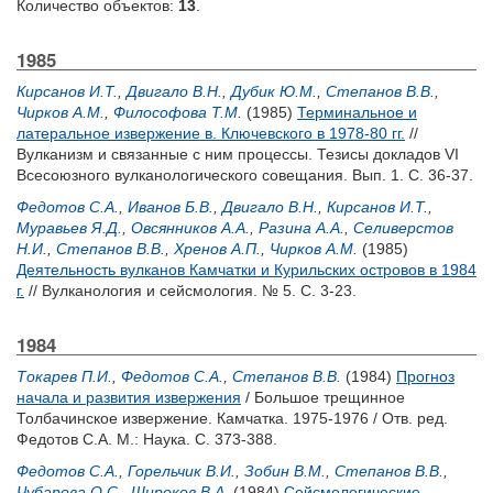
Количество объектов:
13
.
1985
Кирсанов И.Т.
,
Двигало В.Н.
,
Дубик Ю.М.
,
Степанов В.В.
,
Чирков А.М.
,
Философова Т.М.
(1985)
Терминальное и
латеральное извержение в. Ключевского в 1978-80 гг.
//
Вулканизм и связанные с ним процессы. Тезисы докладов VI
Всесоюзного вулканологического совещания. Вып. 1. С. 36-37.
Федотов С.А.
,
Иванов Б.В.
,
Двигало В.Н.
,
Кирсанов И.Т.
,
Муравьев Я.Д.
,
Овсянников А.А.
,
Разина А.А.
,
Селиверстов
Н.И.
,
Степанов В.В.
,
Хренов А.П.
,
Чирков А.М.
(1985)
Деятельность вулканов Камчатки и Курильских островов в 1984
г.
// Вулканология и сейсмология. № 5. С. 3-23.
1984
Токарев П.И.
,
Федотов С.А.
,
Степанов В.В.
(1984)
Прогноз
начала и развития извержения
/ Большое трещинное
Толбачинское извержение. Камчатка. 1975-1976 / Отв. ред.
Федотов С.А.
М.: Наука. С. 373-388.
Федотов С.А.
,
Горельчик В.И.
,
Зобин В.М.
,
Степанов В.В.
,
Чубарова О.С.
,
Широков В.А.
(1984)
Сейсмологические