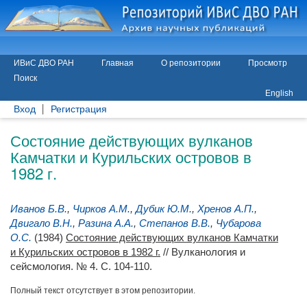
ИВиС ДВО РАН
Главная
О репозитории
Просмотр
Поиск
English
Вход
Регистрация
Состояние действующих вулканов
Камчатки и Курильских островов в
1982 г.
Иванов Б.В.
,
Чирков А.М.
,
Дубик Ю.М.
,
Хренов А.П.
,
Двигало В.Н.
,
Разина А.А.
,
Степанов В.В.
,
Чубарова
О.С.
(1984)
Состояние действующих вулканов Камчатки
и Курильских островов в 1982 г.
// Вулканология и
сейсмология. № 4. С. 104-110.
Полный текст отсутствует в этом репозитории.