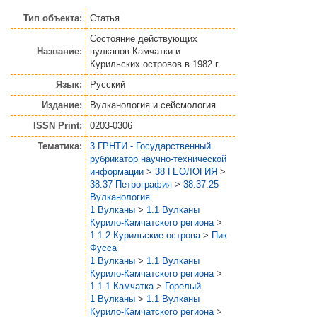
Тип объекта:
Статья
Состояние действующих
Название:
вулканов Камчатки и
Курильских островов в 1982 г.
Язык:
Русский
Издание:
Вулканология и сейсмология
ISSN Print:
0203-0306
Тематика:
3 ГРНТИ - Государственный
рубрикатор научно-технической
информации
>
38 ГЕОЛОГИЯ
>
38.37 Петрография
>
38.37.25
Вулканология
1 Вулканы
>
1.1 Вулканы
Курило-Камчатского региона
>
1.1.2 Курильские острова
>
Пик
Фусса
1 Вулканы
>
1.1 Вулканы
Курило-Камчатского региона
>
1.1.1 Камчатка
>
Горелый
1 Вулканы
>
1.1 Вулканы
Курило-Камчатского региона
>