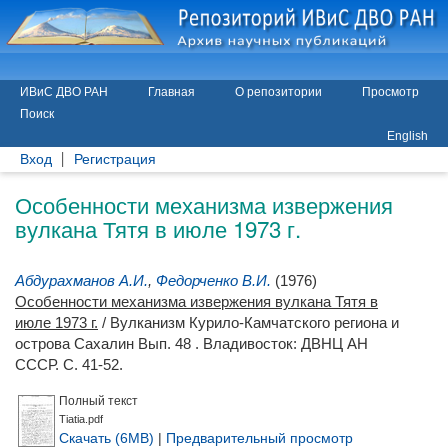
ИВиС ДВО РАН
Главная
О репозитории
Просмотр
Поиск
English
Вход
Регистрация
Особенности механизма извержения
вулкана Тятя в июле 1973 г.
Абдурахманов А.И.
,
Федорченко В.И.
(1976)
Особенности механизма извержения вулкана Тятя в
июле 1973 г.
/ Вулканизм Курило-Камчатского региона и
острова Сахалин Вып. 48 . Владивосток: ДВНЦ АН
СССР. С. 41-52.
Полный текст
Tiatia.pdf
Скачать (6MB)
|
Предварительный просмотр