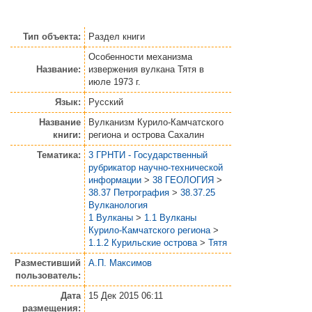
Тип объекта:
Раздел книги
Особенности механизма
Название:
извержения вулкана Тятя в
июле 1973 г.
Язык:
Русский
Название
Вулканизм Курило-Камчатского
книги:
региона и острова Сахалин
Тематика:
3 ГРНТИ - Государственный
рубрикатор научно-технической
информации
>
38 ГЕОЛОГИЯ
>
38.37 Петрография
>
38.37.25
Вулканология
1 Вулканы
>
1.1 Вулканы
Курило-Камчатского региона
>
1.1.2 Курильские острова
>
Тятя
Разместивший
А.П. Максимов
пользователь:
Дата
15 Дек 2015 06:11
размещения: