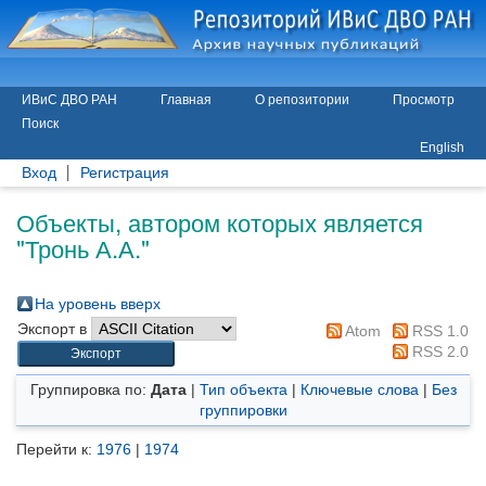
ИВиС ДВО РАН
Главная
О репозитории
Просмотр
Поиск
English
Вход
Регистрация
Объекты, автором которых является
"
Тронь А.А.
"
На уровень вверх
Экспорт в
Atom
RSS 1.0
RSS 2.0
Группировка по:
Дата
|
Тип объекта
|
Ключевые слова
|
Без
группировки
Перейти к:
1976
|
1974