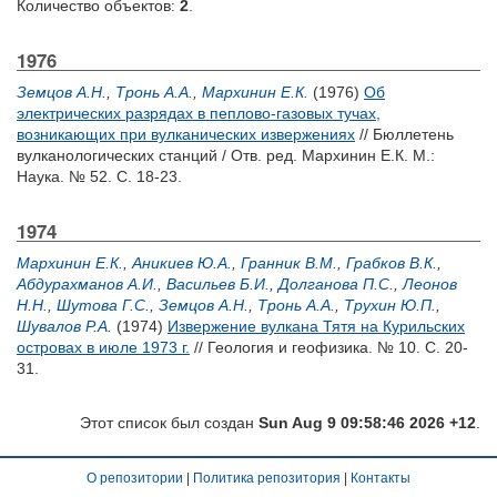
Количество объектов:
2
.
1976
Земцов А.Н.
,
Тронь А.А.
,
Мархинин Е.К.
(1976)
Об
электрических разрядах в пеплово-газовых тучах,
возникающих при вулканических извержениях
// Бюллетень
вулканологических станций / Отв. ред.
Мархинин Е.К.
М.:
Наука. № 52. С. 18-23.
1974
Мархинин Е.К.
,
Аникиев Ю.А.
,
Гранник В.М.
,
Грабков В.К.
,
Абдурахманов А.И.
,
Васильев Б.И.
,
Долганова П.С.
,
Леонов
Н.Н.
,
Шутова Г.С.
,
Земцов А.Н.
,
Тронь А.А.
,
Трухин Ю.П.
,
Шувалов Р.А.
(1974)
Извержение вулкана Тятя на Курильских
островах в июле 1973 г.
// Геология и геофизика. № 10. С. 20-
31.
Этот список был создан
Sun Aug 9 09:58:46 2026 +12
.
О репозитории
|
Политика репозитория
|
Контакты