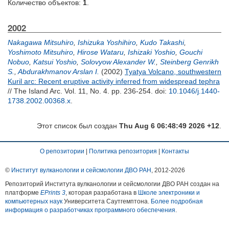
Количество объектов:
1
.
2002
Nakagawa Mitsuhiro
,
Ishizuka Yoshihiro
,
Kudo Takashi
,
Yoshimoto Mitsuhiro
,
Hirose Wataru
,
Ishizaki Yoshio
,
Gouchi
Nobuo
,
Katsui Yoshio
,
Solovyow Alexander W.
,
Steinberg Genrikh
S.
,
Abdurakhmanov Arslan I.
(2002)
Tyatya Volcano, southwestern
Kuril arc: Recent eruptive activity inferred from widespread tephra
// The Island Arc. Vol. 11, No. 4. pp. 236-254.
doi:
10.1046/j.1440-
1738.2002.00368.x
.
Этот список был создан
Thu Aug 6 06:48:49 2026 +12
.
О репозитории
|
Политика репозитория
|
Контакты
©
Институт вулканологии и сейсмологии ДВО РАН
, 2012-
2026
Репозиторий Института вулканологии и сейсмологии ДВО РАН создан на
платформе
EPrints 3
, которая разработана в
Школе электроники и
компьютерных наук
Университета Саутгемптона.
Более подробная
информация о разработчиках программного обеспечения
.