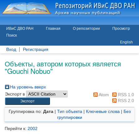
ИВиС ДВО РАН
Главная
О репозитории
Просмотр
Поиск
English
Вход
Регистрация
Объекты, автором которых является
"
Gouchi Nobuo
"
На уровень вверх
Экспорт в
Atom
RSS 1.0
RSS 2.0
Группировка по:
Дата
|
Тип объекта
|
Ключевые слова
|
Без
группировки
Перейти к:
2002