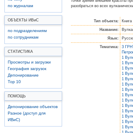
точки зрения внешней красоты пр
разобраться во всех вулканическ
по журналам
ОБЪЕКТЫ ИВ
и
С
Тип объекта:
Книга
Название:
Вулка
по подразделениям
по сотрудникам
Язык:
Русск
Тематика:
3 ГРН
СТАТИСТИКА
Петро
1 Вул
Просмотры и загрузки
1 Вул
1 Вул
География загрузок
1 Вул
Депонирование
1 Вул
Top 10
1 Вул
1 Вул
1 Вул
ПОМОЩЬ
1 Вул
1 Вул
Депонирование объектов
1 Вул
Разное (доступ для
1 Вул
ИВиС)
1 Вул
1 Вул
1 Вул