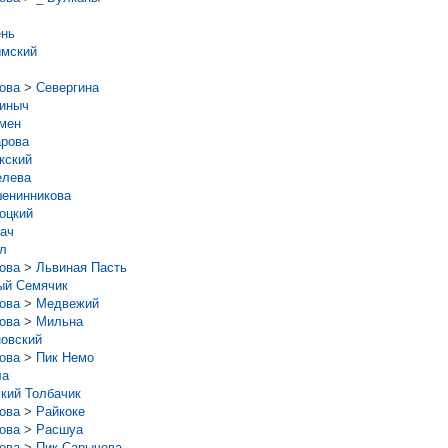
нь
мский
рова
>
Севергина
иныч
мен
рова
кский
елева
енинникова
оцкий
ач
л
рова
>
Львиная Пасть
ый Семячик
рова
>
Медвежий
рова
>
Мильна
овский
рова
>
Пик Немо
ла
кий Толбачик
рова
>
Райкоке
рова
>
Расшуа
рова
>
Пик Сарычева