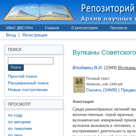
ИВиС ДВО РАН
Главная
О репозитории
Просмотр
Вход
Регистрация
Вулканы Советског
ПОИСК
Влодавец В.И.
(1949)
Вулканы
Простой поиск
Полный текст
Расширенный поиск
Vlodavets_volc-1949.pdf
Скачать (34MB)
|
Предва
Новые поступления
Аннотация
ПРОСМОТР
Среди разнообразных явлений пр
величественные, порой мрачные, 
по году
вулканических извержений произв
по авторам
вулканов вызывала в человеке, с
по тематике
воспринимают деятельность вулка
по типу