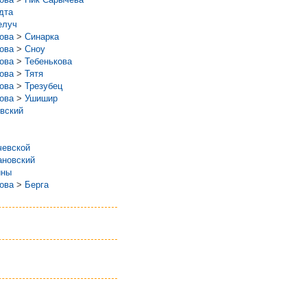
дта
елуч
рова
>
Синарка
рова
>
Сноу
рова
>
Тебенькова
рова
>
Тятя
рова
>
Трезубец
рова
>
Ушишир
вский
евской
новский
ины
рова
>
Берга