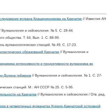
следования вулкана Крашенинникова на Камчатке
// Известия АН
/ Вулканология и сейсмология. № 5. С. 28-44.
о общества. Т. 64, Вып. 1. С. 88-99.
нь вулканологических станций. № 49. С. 17-23.
кластических образований Камчатки
// Вулканология и
динамика интенсивности и продуктивности вулканизма во
он-Долина гейзеров
// Вулканология и сейсмология. № 1. С. 27-
ических станций. М.: АН СССР. № 25. С. 5-95.
тельности на Камчатке
// Вулканология и сейсмология / Отв. ред.
ра в четвертичных вулканитах Курило-Камчатской островной