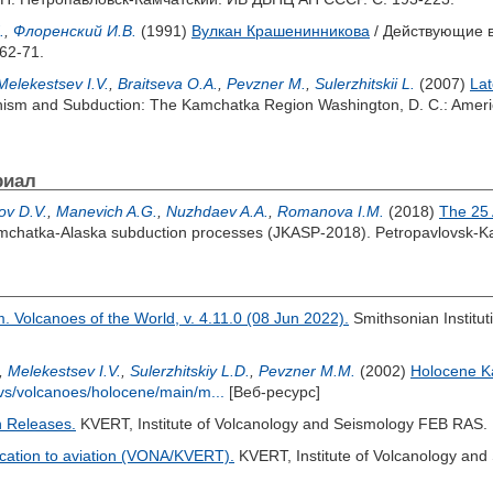
.
,
Флоренский И.В.
(1991)
Вулкан Крашенинникова
/ Действующие ву
62-71.
Melekestsev I.V.
,
Braitseva O.A.
,
Pevzner M.
,
Sulerzhitskii L.
(2007)
Lat
nism and Subduction: The Kamchatka Region Washington, D. C.: Ameri
риал
ov D.V.
,
Manevich A.G.
,
Nuzhdaev A.A.
,
Romanova I.M.
(2018)
The 25 
chatka-Alaska subduction processes (JKASP-2018). Petropavlovsk-K
 Volcanoes of the World, v. 4.11.0 (08 Jun 2022).
Smithsonian Institu
,
Melekestsev I.V.
,
Sulerzhitskiy L.D.
,
Pevzner M.M.
(2002)
Holocene K
ivs/volcanoes/holocene/main/m...
[Веб-ресурс]
 Releases.
KVERT, Institute of Volcanology and Seismology FEB RAS
ication to aviation (VONA/KVERT).
KVERT, Institute of Volcanology an