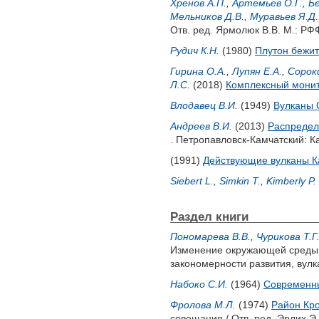
Хренов А.П.
,
Артемьев О.Г.
,
Бе
Мельников Д.В.
,
Муравьев Я.Д.
Отв. ред.
Ярмолюк В.В.
М.: РФФ
Рудич К.Н.
(1980)
Плутон бежит
Гирина О.А.
,
Лупян Е.А.
,
Сороки
Л.С.
(2018)
Комплексный монит
Влодавец В.И.
(1949)
Вулканы 
Андреев В.И.
(2013)
Распределе
. Петропавловск-Камчатский: Ка
(1991)
Действующие вулканы Кам
Siebert L.
,
Simkin T.
,
Kimberly P.
Раздел книги
Пономарева В.В.
,
Чурикова Т.Г
Изменение окружающей среды и
закономерности развития, вулк
Набоко С.И.
(1964)
Современны
Фролова М.Л.
(1974)
Район Кро
совещания / Отв. ред.
Эрлих Э.