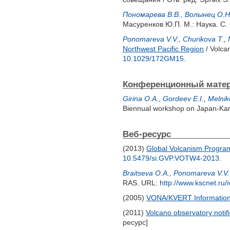
Пономарева В.В.
,
Волынец О.Н
Масуренков Ю.П.
М.: Наука. С. 
Ponomareva V.V.
,
Churikova T.
,
Northwest Pacific Region
/ Volca
10.1029/172GM15
.
Конференционный мате
Girina O.A.
,
Gordeev E.I.
,
Melnik
Biennual workshop on Japan-Kam
Веб-ресурс
(2013)
Global Volcanism Program.
10.5479/si.GVP.VOTW4-2013
.
Braitseva O.A.
,
Ponomareva V.V.
RAS. URL:
http://www.kscnet.ru/
(2005)
VONA/KVERT Information
(2011)
Volcano observatory notif
ресурс]