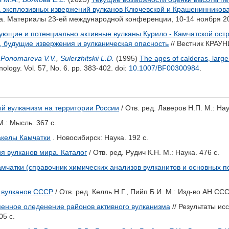
а эксплозивных извержений вулканов Ключевской и Крашенинникова
а. Материалы 23-ей международной конференции, 10-14 ноября 2025
ующие и потенциально активные вулканы Курило - Камчатской остро
, будущие извержения и вулканическая опасность
// Вестник КРАУНЦ
,
Ponomareva V.V.
,
Sulerzhitskii L.D.
(1995)
The ages of calderas, large
anology. Vol. 57, No. 6. pp. 383-402.
doi:
10.1007/BF00300984
.
й вулканизм на территории России
/ Отв. ред.
Лаверов Н.П.
М.: Нау
М.: Мысль. 367 с.
келы Камчатки
. Новосибирск: Наука. 192 с.
я вулканов мира. Каталог
/ Отв. ред.
Рудич К.Н.
М.: Наука. 476 с.
амчатки (справочник химических анализов вулканитов и основных
 вулканов СССР
/ Отв. ред.
Келль Н.Г.
,
Пийп Б.И.
М.: Изд-во АН СССР
енное оледенение районов активного вулканизма
// Результаты и
05 с.