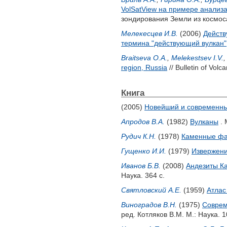
VolSatView на примере анализ
зондирования Земли из космос
Мелекесцев И.В.
(2006)
Действ
термина "действующий вулкан"
Braitseva O.A.
,
Melekestsev I.V.
region, Russia
// Bulletin of Volc
Книга
(2005)
Новейший и современны
Апродов В.А.
(1982)
Вулканы
. 
Рудич К.Н.
(1978)
Каменные фа
Гущенко И.И.
(1979)
Извержени
Иванов Б.В.
(2008)
Андезиты К
Наука. 364 с.
Святловский А.Е.
(1959)
Атлас
Виноградов В.Н.
(1975)
Соврем
ред.
Котляков В.М.
М.: Наука. 1