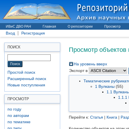
ИВиС ДВО РАН
Главная
О репозитории
Просмотр
Вход
Регистрация
Просмотр объектов 
ПОИСК
На уровень вверх
Экспорт в
Простой поиск
Расширенный поиск
Тематические рубрика
Новые поступления
1 Вулканы
(55)
1.1 Вулкан
1.1.1
ПРОСМОТР
по году
по авторам
Перейти к:
Статья
|
Книга
|
Разд
по тематике
по типу
Количество объектов на этом у