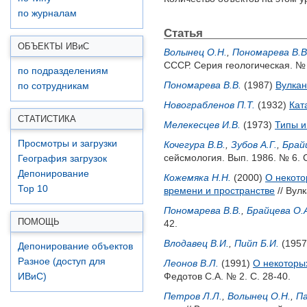
по журналам
Статья
ОБЪЕКТЫ ИВ
и
С
Волынец О.Н.
,
Пономарева В.В
СССР. Серия геологическая. № 
по подразделениям
Пономарева В.В.
(1987)
Вулкан
по сотрудникам
Новограбленов П.Т.
(1932)
Кат
СТАТИСТИКА
Мелекесцев И.В.
(1973)
Типы и
Просмотры и загрузки
Кочегура В.В.
,
Зубов А.Г.
,
Брай
сейсмология. Вып. 1986. № 6. С
География загрузок
Депонирование
Кожемяка Н.Н.
(2000)
О некото
Top 10
времени и пространстве
// Вул
Пономарева В.В.
,
Брайцева О.
ПОМОЩЬ
42.
Влодавец В.И.
,
Пийп Б.И.
(195
Депонирование объектов
Разное (доступ для
Леонов В.Л.
(1991)
О некоторы
Федотов С.А.
№ 2. С. 28-40.
ИВиС)
Петров Л.Л.
,
Волынец О.Н.
,
Па