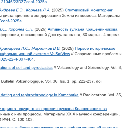
.21046/23DZZconf-2025a
.
Андреев Е.Э.
,
Корнева Л.А.
(2025)
Спутниковый мониторинг
 дистанционного зондирования Земли из космоса. Материалы
Zconf-2025a
.
.С.
,
Королев С.П.
(2026)
Активность вулкана Крашенинникова
нференции, посвященной Дню вулканолога, 30 марта - 4 апреля
Крамарева Л.С.
,
Марченков В.В.
(2025)
Первое историческое
 информационной системе VolSatView
// Современные проблемы
2025-22-4-397-404
.
ions of soil and pyroclastics
// Volcanology and Seismology. Vol. 8,
/ Bulletin Volcanologique. Vol. 36, Iss. 1. pp. 222-237.
doi:
 dating and tephrochronology in Kamchatka
// Radiocarbon. Vol. 35,
ниторинга текущего извержения вулкана Крашенинникова
занные с ним процессы. Материалы XXIX научной конференции,
 РАН. С. 100-103.
епловых выбросов реализованные в информационной системе