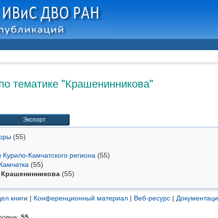
по тематике "Крашенинникова"
торы
(55)
ы Курило-Камчатского региона
(55)
 Камчатка
(55)
Крашенинникова
(55)
ел книги
|
Конференционный материал
|
Веб-ресурс
|
Документац
ровне:
55
.