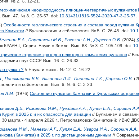
гия. № 2. С. 12-21.
геохимическая неоднородность плиоцен-четвертичных вулканитов
 Вып. 47. № 3. С. 25-57.
doi:
10.31431/1816-5524-2020-47-3-25-57
.
3)
Особенности геологического строения и состава пород вулкана 
са Камчатки
// Вулканология и сейсмология. № 5. С. 26-45.
doi:
10.
Зеленин Е.А.
,
Портнягин М.В.
,
Рогозин А.Н.
,
Дирксен О.В.
(2024)
К
ик КРАУНЦ. Серия: Науки о Земле. Вып. 63. № 3. С. 105-109.
doi:
10
трическое строение кратеров некоторых камчатских вулканов
// Бю
Академии наук СССР. Вып. 16. С. 26-33.
ло вулкан ?
// Наука и жизнь. № 12. С. 16-22.
.
,
Пономарева В.В.
,
Базанова Л.И.
,
Пинегина Т.К.
,
Дирксен О.В.
(2
анология и сейсмология. Вып. 6. № 6. С. 3-23.
ов А.М.
(1976)
Состояние вулканов Камчатки и Курильских островов 
ьников Д.В.
,
Романова И.М.
,
Нуждаев А.А.
,
Лупян Е.А.
,
Сорокин А.А
 Курил в 2025 г. и их опасность для авиации
// Вулканизм и связан
30 марта - 4 апреля 2026 г.. Петропавловск-Камчатский: ИВиС ДВО
оманова И.М.
,
Маневич А.Г.
,
Лупян Е.А.
,
Уваров И.А.
,
Сорокин А.А.
икова (Камчатка) в 2025 г. по дистанционным данным
// Современ