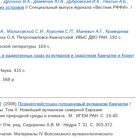
.
,
Дрознин В.А.
,
Демянчук Ю.В.
,
Дубровская И.К.
,
Лексин А.Б.
,
их островов
// Специальный выпуск журнала «Вестник РФФИ». /
А.
,
Мальковский С.И.
,
Королев С.П.
,
Маневич А.Г.
,
Крамарева
на О.А.
Петропавловск-Камчатский: ИВиС ДВО РАН. 192 с.
еской литературы. 164 с.
и радиогенных газах из вулканов и гидротерм Камчатки и Курил
Наука. 415 с.
s. 568 p.
.
(2008)
Позднеплейстоцен-голоценовый вулканизм Камчатки
/
. Том II. Новейший вулканизм северной Евразии:
ми природной среды и климата . М.: ИГЕМ РАН. С. 19-40.
/ Отв. ред.
Сидоренко А.В.
М.: Недра Т. 31. С. 303-372.
чатки. Материалы IV Всесоюзного вулканологического