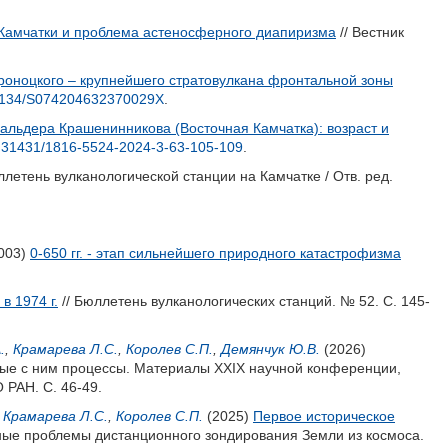
 Камчатки и проблема астеносферного диапиризма
// Вестник
Кроноцкого – крупнейшего стратовулкана фронтальной зоны
1134/S074204632370029X
.
альдера Крашенинникова (Восточная Камчатка): возраст и
.31431/1816-5524-2024-3-63-105-109
.
ллетень вулканологической станции на Камчатке / Отв. ред.
003)
0-650 гг. - этап сильнейшего природного катастрофизма
в 1974 г.
// Бюллетень вулканологических станций. № 52. С. 145-
.
,
Крамарева Л.С.
,
Королев С.П.
,
Демянчук Ю.В.
(2026)
ные с ним процессы. Материалы XXIX научной конференции,
 РАН. С. 46-49.
,
Крамарева Л.С.
,
Королев С.П.
(2025)
Первое историческое
ные проблемы дистанционного зондирования Земли из космоса.