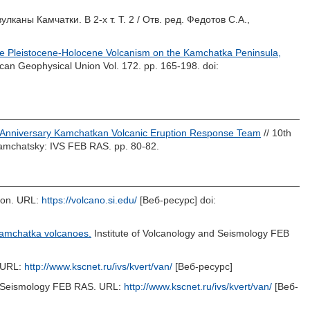
лканы Камчатки. В 2-х т. Т. 2 / Отв. ред.
Федотов С.А.
,
e Pleistocene-Holocene Volcanism on the Kamchatka Peninsula,
can Geophysical Union Vol. 172. pp. 165-198.
doi:
Anniversary Kamchatkan Volcanic Eruption Response Team
// 10th
amchatsky: IVS FEB RAS. pp. 80-82.
tion. URL:
https://volcano.si.edu/
[Веб-ресурс] doi:
amchatka volcanoes.
Institute of Volcanology and Seismology FEB
. URL:
http://www.kscnet.ru/ivs/kvert/van/
[Веб-ресурс]
d Seismology FEB RAS. URL:
http://www.kscnet.ru/ivs/kvert/van/
[Веб-