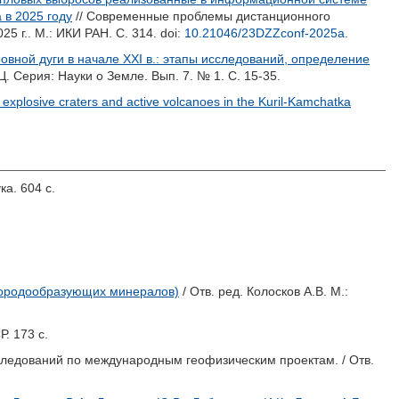
 в 2025 году
// Современные проблемы дистанционного
 г.. М.: ИКИ РАН. С. 314.
doi:
10.21046/23DZZconf-2025a
.
вной дуги в начале XXI в.: этапы исследований, определение
. Серия: Науки о Земле. Вып. 7. № 1. С. 15-35.
 explosive craters and active volcanoes in the Kuril-Kamchatka
ка. 604 с.
 породообразующих минералов)
/ Отв. ред.
Колосков А.В.
М.:
. 173 с.
сследований по международным геофизическим проектам. / Отв.