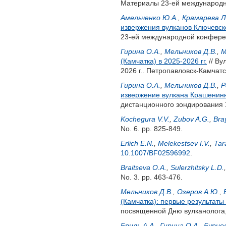
Материалы 23-ей международно
Амельченко Ю.А.
,
Крамарева Л
извержения вулканов Ключевск
23-ей международной конференц
Гирина О.А.
,
Мельников Д.В.
,
М
(Камчатка) в 2025-2026 гг.
// Ву
2026 г.. Петропавловск-Камчат
Гирина О.А.
,
Мельников Д.В.
,
Р
извержение вулкана Крашенинн
дистанционного зондирования З
Kochegura V.V.
,
Zubov A.G.
,
Bra
No. 6. pp. 825-849.
Erlich E.N.
,
Melekestsev I.V.
,
Tar
10.1007/BF02596992
.
Braitseva O.A.
,
Sulerzhitsky L.D.
No. 3. pp. 463-476.
Мельников Д.В.
,
Озеров А.Ю.
,
(Камчатка): первые результат
посвященной Дню вулканолога, 
Бриль А.А.
,
Гирина О.А.
,
Бурцев