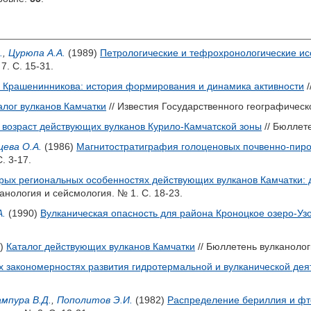
.
,
Цурюпа А.А.
(1989)
Петрологические и тефрохронологические ис
7. С. 15-31.
 Крашенинникова: история формирования и динамика активности
/
алог вулканов Камчатки
// Известия Государственного географическог
 возраст действующих вулканов Курило-Камчатской зоны
// Бюллете
цева О.А.
(1986)
Магнитостратиграфия голоценовых почвенно-пиро
. 3-17.
рых региональных особенностях действующих вулканов Камчатки: 
канология и сейсмология. № 1. С. 18-23.
А.
(1990)
Вулканическая опасность для района Кроноцкое озеро-Уз
7)
Каталог действующих вулканов Камчатки
// Бюллетень вулканолог
х закономерностях развития гидротермальной и вулканической дея
мпура В.Д.
,
Пополитов Э.И.
(1982)
Распределение бериллия и фто