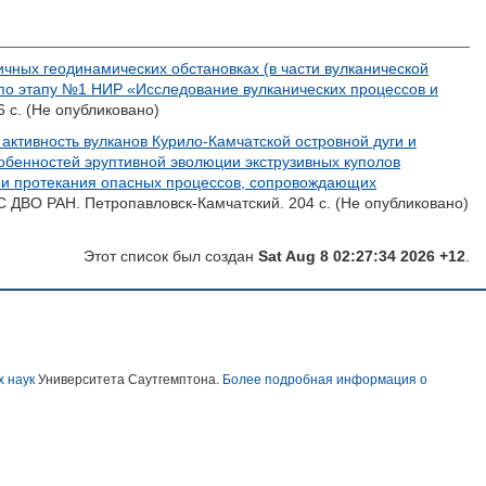
чных геодинамических обстановках (в части вулканической
 по этапу №1 НИР «Исследование вулканических процессов и
 с. (Не опубликовано)
ктивность вулканов Курило-Камчатской островной дуги и
обенностей эруптивной эволюции экструзивных куполов
ия и протекания опасных процессов, сопровождающих
 ДВО РАН. Петропавловск-Камчатский. 204 с. (Не опубликовано)
Этот список был создан
Sat Aug 8 02:27:34 2026 +12
.
х наук
Университета Саутгемптона.
Более подробная информация о