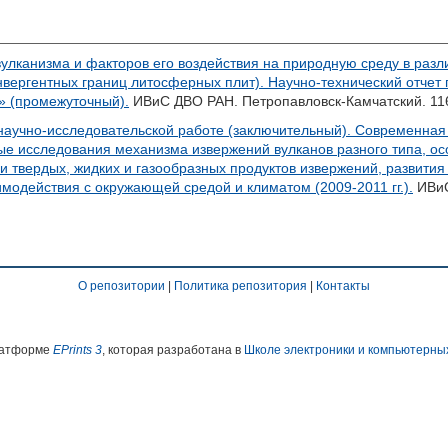
улканизма и факторов его воздействия на природную среду в разли
онвергентных границ литосферных плит). Научно-технический отчет
» (промежуточный).
ИВиС ДВО РАН. Петропавловск-Камчатский. 116
аучно-исследовательской работе (заключительный). Современная а
е исследования механизма извержений вулканов разного типа, ос
ии твердых, жидких и газообразных продуктов извержений, развит
имодействия с окружающей средой и климатом (2009-2011 гг.).
ИВиС
О репозитории
|
Политика репозитория
|
Контакты
платформе
EPrints 3
, которая разработана в
Школе электроники и компьютерны