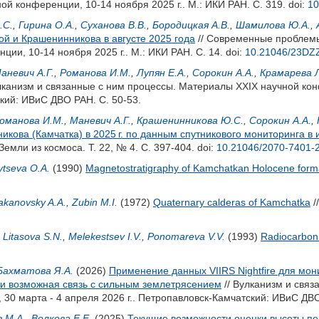
й конференции, 10-14 ноября 2025 г.. М.: ИКИ РАН. С. 319.
doi:
10
.С.
,
Гирина О.А.
,
Суханова В.В.
,
Бородицкая А.В.
,
Шамилова Ю.А.
,
ой и Крашенинникова в августе 2025 года
// Современные проблемы
ии, 10-14 ноября 2025 г.. М.: ИКИ РАН. С. 14.
doi:
10.21046/23DZ
аневич А.Г.
,
Романова И.М.
,
Лупян Е.А.
,
Сорокин А.А.
,
Крамарева Л
лканизм и связанные с ним процессы. Материалы XXIX научной ко
ский: ИВиС ДВО РАН. С. 50-53.
оманова И.М.
,
Маневич А.Г.
,
Крашенинникова Ю.С.
,
Сорокин А.А.
,
икова (Камчатка) в 2025 г. по данным спутникового мониторинга в
емли из космоса. Т. 22, № 4. С. 397-404.
doi:
10.21046/2070-7401-
ytseva O.A.
(1990)
Magnetostratigraphy of Kamchatkan Holocene format
akanovsky A.A.
,
Zubin M.I.
(1972)
Quaternary calderas of Kamchatka
/
,
Litasova S.N.
,
Melekestsev I.V.
,
Ponomareva V.V.
(1993)
Radiocarbon
Бахматова Я.А.
(2026)
Применение данных VIIRS Nightfire для мо
ы и возможная связь с сильным землетрясением
// Вулканизм и свя
30 марта - 4 апреля 2026 г.. Петропавловск-Камчатский: ИВиС ДВО
 М.А.
,
Волкова Е.Е.
(2025)
Текущие возможности оценки высоты п