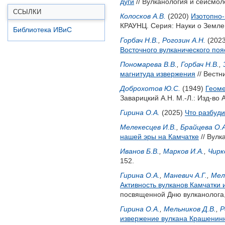
дуги
// Вулканология и сейсмоло
ССЫЛКИ
Колосков А.В.
(2020)
Изотопно-
КРАУНЦ. Серия: Науки о Земле.
Библиотека ИВиС
Горбач Н.В.
,
Рогозин А.Н.
(202
Восточного вулканического поя
Пономарева В.В.
,
Горбач Н.В.
,
магнитуда извержения
// Вестн
Доброхотов Ю.С.
(1949)
Геоме
Заварицкий А.Н.
М.-Л.: Изд-во 
Гирина О.А.
(2025)
Что разбуди
Мелекесцев И.В.
,
Брайцева О.А
нашей эры на Камчатке
// Вулк
Иванов Б.В.
,
Марков И.А.
,
Чирк
152.
Гирина О.А.
,
Маневич А.Г.
,
Мел
Активность вулканов Камчатки и
посвященной Дню вулканолога, 
Гирина О.А.
,
Мельников Д.В.
,
Р
извержение вулкана Крашенинн