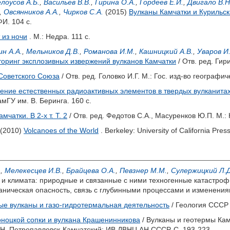
лоусов А.Б.
,
Васильев В.В.
,
Гирина О.А.
,
Гордеев Е.И.
,
Двигало В.Н
,
Овсянников А.А.
,
Чирков С.А.
(2015)
Вулканы Камчатки и Курильск
И. 104 с.
 из ночи
. М.: Недра. 111 с.
н А.А.
,
Мельников Д.В.
,
Романова И.М.
,
Кашницкий А.В.
,
Уваров И.
оринг эксплозивных извержений вулканов Камчатки
/ Отв. ред.
Гири
Советского Союза
/ Отв. ред.
Головко И.Г.
М.: Гос. изд-во географич
ние естественных радиоактивных элементов в твердых вулканитах 
мГУ им. В. Беринга. 160 с.
чатки. В 2-х т. Т. 2
/ Отв. ред.
Федотов С.А.
,
Масуренков Ю.П.
М.: 
(2010)
Volcanoes of the World
. Berkeley: University of California Pres
.
,
Мелекесцев И.В.
,
Брайцева О.А.
,
Певзнер М.М.
,
Сулержицкий Л.Д
 климата: природные и связанные с ними техногенные катастрофы
аническая опасность, связь с глубинными процессами и изменения
е вулканы и газо-гидротермальная деятельность
/ Геология СССР 
ноцкой сопки и вулкана Крашенинникова
/ Вулканы и геотермы Кам
Н.
Петропавловск-Камчатский: ИВ ДВНЦ АН СССР. С. 193-223.