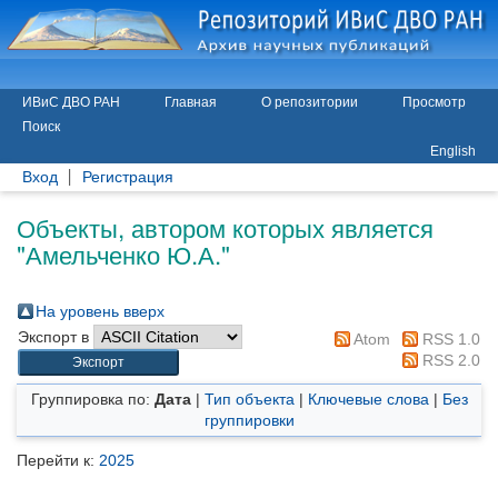
ИВиС ДВО РАН
Главная
О репозитории
Просмотр
Поиск
English
Вход
Регистрация
Объекты, автором которых является
"
Амельченко Ю.А.
"
На уровень вверх
Экспорт в
Atom
RSS 1.0
RSS 2.0
Группировка по:
Дата
|
Тип объекта
|
Ключевые слова
|
Без
группировки
Перейти к:
2025