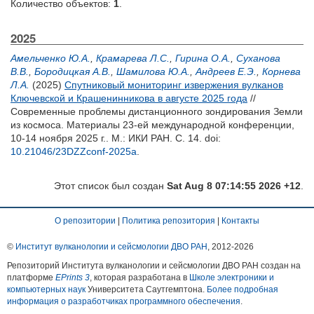
Количество объектов:
1
.
2025
Амельченко Ю.А.
,
Крамарева Л.С.
,
Гирина О.А.
,
Суханова
В.В.
,
Бородицкая А.В.
,
Шамилова Ю.А.
,
Андреев Е.Э.
,
Корнева
Л.А.
(2025)
Спутниковый мониторинг извержения вулканов
Ключевской и Крашенинникова в августе 2025 года
//
Современные проблемы дистанционного зондирования Земли
из космоса. Материалы 23-ей международной конференции,
10-14 ноября 2025 г.. М.: ИКИ РАН. С. 14.
doi:
10.21046/23DZZconf-2025a
.
Этот список был создан
Sat Aug 8 07:14:55 2026 +12
.
О репозитории
|
Политика репозитория
|
Контакты
©
Институт вулканологии и сейсмологии ДВО РАН
, 2012-
2026
Репозиторий Института вулканологии и сейсмологии ДВО РАН создан на
платформе
EPrints 3
, которая разработана в
Школе электроники и
компьютерных наук
Университета Саутгемптона.
Более подробная
информация о разработчиках программного обеспечения
.