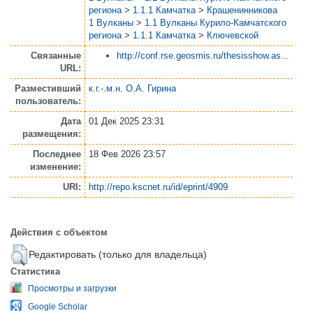
региона
>
1.1.1 Камчатка
>
Крашенинникова
1 Вулканы
>
1.1 Вулканы Курило-Камчатского
региона
>
1.1.1 Камчатка
>
Ключевской
Связанные
http://conf.rse.geosmis.ru/thesisshow.as...
URL:
Разместивший
к.г.-.м.н. О.А. Гирина
пользователь:
Дата
01 Дек 2025 23:31
размещения:
Последнее
18 Фев 2026 23:57
изменение:
URI:
http://repo.kscnet.ru/id/eprint/4909
Действия с объектом
Редактировать (только для владельца)
Статистика
Просмотры и загрузки
Google Scholar