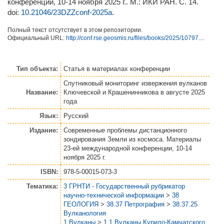
конференции, 10-14 ноября 2025 г.. М.: ИКИ РАН. С. 14.
doi:
10.21046/23DZZconf-2025a
.
Полный текст отсутствует в этом репозитории.
Официальный URL:
http://conf.rse.geosmis.ru/files/books/2025/10797....
Тип объекта:
Статья
в материалах конференции
Спутниковый мониторинг извержения вулканов
Название:
Ключевской и Крашенинникова в августе 2025
года
Язык:
Русский
Издание:
Современные проблемы дистанционного
зондирования Земли из космоса. Материалы
23-ей международной конференции, 10-14
ноября 2025 г.
ISBN:
978-5-00015-073-3
Тематика:
3 ГРНТИ - Государственный рубрикатор
научно-технической информации
>
38
ГЕОЛОГИЯ
>
38.37 Петрография
>
38.37.25
Вулканология
1 Вулканы
>
1.1 Вулканы Курило-Камчатского