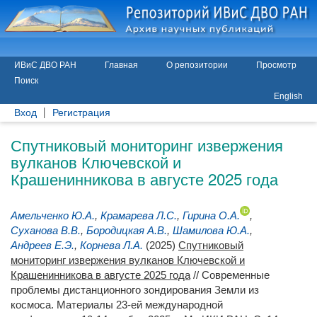
ИВиС ДВО РАН
Главная
О репозитории
Просмотр
Поиск
English
Вход
Регистрация
Спутниковый мониторинг извержения
вулканов Ключевской и
Крашенинникова в августе 2025 года
Амельченко Ю.А.
,
Крамарева Л.С.
,
Гирина О.А.
,
Суханова В.В.
,
Бородицкая А.В.
,
Шамилова Ю.А.
,
Андреев Е.Э.
,
Корнева Л.А.
(2025)
Спутниковый
мониторинг извержения вулканов Ключевской и
Крашенинникова в августе 2025 года
// Современные
проблемы дистанционного зондирования Земли из
космоса. Материалы 23-ей международной